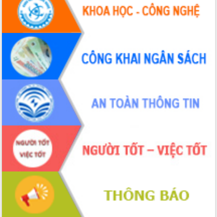
Tháo gỡ những vướng mắc, đẩy mạnh
công tác cải cách thủ tục hành chính
tại Trung tâm Phục vụ hành chính
công tỉnh
Đắk Lắk: Tôn vinh 46 giải pháp tại Hội
thi Sáng tạo Kỹ thuật 2024 - 2025
Đắk Lắk rà soát, điều chỉnh Đề án 190
về phát triển nuôi trồng thủy sản
Phó Chủ tịch UBND tỉnh Đắk Lắk
Trương Công Thái kiểm tra thực địa
Dự án cao tốc Khánh Hòa - Buôn Ma
Thuột
Định vị cà phê Việt Nam như một “di
sản sống” trong dòng chảy toàn cầu
Xây dựng nông thôn mới: Nâng cao đời
sống người dân từ những mô hình thiết
thực
Quyết liệt tháo gỡ vướng mắc, đẩy
nhanh tiến độ các dự án trọng điểm
trong Khu kinh tế Nam Phú Yên