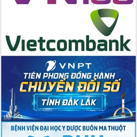
hai con số trong năm 2026
Tổ chức trang trọng Lễ hội Đền thờ
Lương Văn Chánh năm 2026
Phó Bí thư Tỉnh ủy Đắk Lắk Đỗ Hữu
Huy giữ chức Bí thư Đảng ủy Ủy Ban
Nhân dân tỉnh
Bệnh án điện tử thúc đẩy chuyển đổi
số y tế tại Đắk Lắk
Chuyển đổi số thư viện: Mở rộng
không gian tri thức trong thời đại số
Đánh giá, rút kinh nghiệm công tác tổ
chức diễn tập trước ngày bầu cử
Chương trình “Gặp gỡ hữu nghị –
Friendship Meeting New Year 2026”
Bầu cử Quốc hội và HĐND: Cử tri Đắk
Lắk gửi gắm niềm tin, kỳ vọng vào lá
phiếu
Đắk Lắk sẵn sàng các điều kiện cho
Ngày hội bầu cử đại biểu Quốc hội
khóa XVI và HĐND các cấp nhiệm kỳ