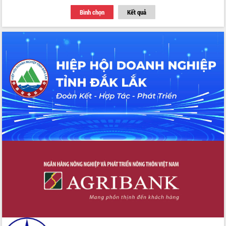
Tập huấn ứng dụng trí tuệ nhân tạo (AI)
Bình chọn
Kết quả
trong thương mại điện tử năm 2026
Đoàn đại biểu Quốc hội tỉnh Đắk Lắk
trao đổi thông tin trước Kỳ họp thứ
nhất, Quốc hội khóa XVI
Quyết liệt cải cách hành chính, khơi
thông nguồn lực phát triển
Nâng cao hiệu lực, hiệu quả HĐND
tỉnh thông qua hiện đại hóa hành chính
Xã Ea Phê gắn cải cách hành chính với
chuyển đổi số
Phó Chủ tịch Thường trực UBND tỉnh
Hồ Thị Nguyên Thảo làm việc tại Trung
tâm Phục vụ hành chính công xã Ea
Phê
Xây dựng nền hành chính số đồng
hành cùng nông dân dân, doanh nghiệp
Giai đoạn 2026-2030, Đắk Lắk phấn
đấu có 77% xã đạt chuẩn nông thôn
mới