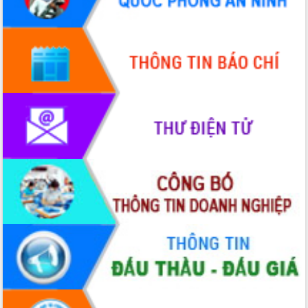
Hội thảo góp ý hồ sơ điều chỉnh quy
hoạch tỉnh Đắk Lắk thời kỳ 2021-2030,
tầm nhìn đến năm 2050
Nâng cao hiệu quả hoạt động của các
doanh nghiệp nhà nước
Hội nghị triển khai kết nối mạng
truyền số liệu chuyên dùng phục vụ cơ
quan Đảng, Nhà nước
Lễ phát động chuỗi hoạt động chung
tay làm sạch môi trường
Xã Ea Kar bước chuyển mình trong
công tác cải cách hành chính mô hình
mới
UBND tỉnh họp báo định kỳ tháng 4
năm 2026
Hội thảo khoa học “Giải pháp thúc đẩy
phát triển nền kinh tế xanh tại tỉnh
Đắk Lắk”
Tăng cường giám sát, đôn đốc thực
hiện nhiệm vụ quản lý tài sản công
hàng tuần