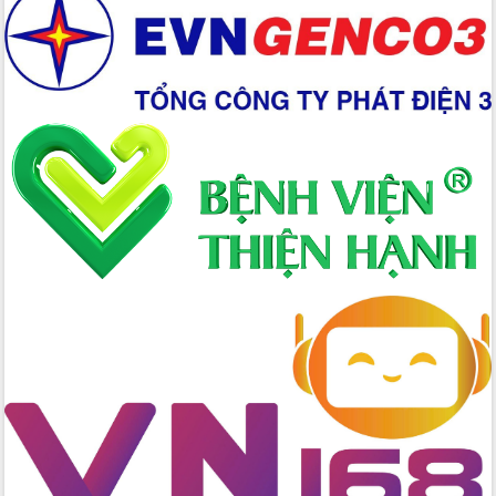
Chuyển đổi số 'mở đường' cho nông
nghiệp Đắk Lắk tăng trưởng bứt phá
Triển khai đồng bộ đo đạc, lập hồ sơ
địa chính, hoàn thiện cơ sở dữ liệu đất
đai
Ứng dụng sinh trắc học - Bước tiến
trong hành trình chuyển đổi số tại Đắk
Lắk
Đắk Lắk nâng cao hiệu quả công tác
Đảng từ Sổ tay đảng viên điện tử
Đắk Lắk đẩy mạnh nuôi biển công
nghệ, hướng tới phát triển thủy sản
bền vững
Tập huấn nâng cao năng lực triển khai
chuyển đổi số cho cán bộ, công chức
cấp xã
Đắk Lắk phát động hưởng ứng Ngày
Quyền của người tiêu dùng Việt Nam
2026
Đẩy mạnh cải cách hành chính, quyết
tâm đạt được mục tiêu tăng trưởng