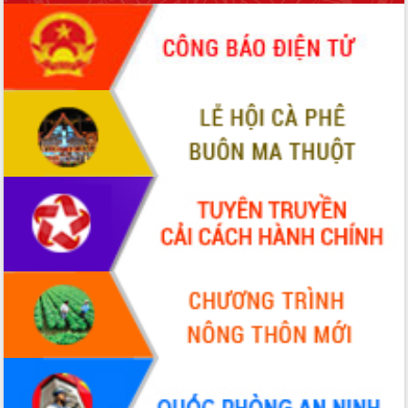
phá cơ chế - Hợp tác công tư
Đề án 06 tạo bước ngoặt đột phá trong
cải cách hành chính tỉnh Đắk Lắk
Kết nối tour, đẩy mạnh chuyển đổi số
để phát triển du lịch Đắk Lắk
Khởi động Dự án Đầu tư xây dựng hạ
tầng kỹ thuật Cụm công nghiệp Tân
Tiến
Gặp mặt các cơ quan báo chí nhân Kỷ
niệm 101 năm Ngày Báo chí Cách
mạng Việt Nam
Đắk Lắk sơ kết 4 năm triển khai thực
hiện Đề án 06 của Chính phủ
Họp báo thông tin về Hội nghị Công bố
Quy hoạch và Xúc tiến đầu tư tỉnh Đắk
Lắk
Khơi thông điểm nghẽn, đẩy nhanh
giải ngân vốn khắc phục thiên tai
HĐND tỉnh thông qua điều chỉnh Quy
hoạch tỉnh thời kỳ 2021-2030