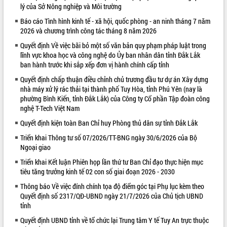
lý của Sở Nông nghiệp và Môi trường
VIDEO
Báo cáo Tình hình kinh tế - xã hội, quốc phòng - an ninh tháng 7 năm
2026 và chương trình công tác tháng 8 năm 2026
Loading the player...
Quyết định Về việc bãi bỏ một số văn bản quy phạm pháp luật trong
Khám bệnh, cấp phát thuốc miễn phí
lĩnh vực khoa học và công nghệ do Ủy ban nhân dân tỉnh Đắk Lắk
và tặng quà người dân xã Cư Pui
ban hành trước khi sắp xếp đơn vị hành chính cấp tỉnh
Hội nghị UBND tỉnh Đắk Lắk thường kỳ
Quyết định chấp thuận điều chỉnh chủ trương đầu tư dự án Xây dựng
tháng 7/2026
nhà máy xử lý rác thải tại thành phố Tuy Hòa, tỉnh Phú Yên (nay là
Lễ truy tặng danh hiệu “Bà Mẹ Việt
phường Bình Kiến, tỉnh Đắk Lắk) của Công ty Cổ phần Tập đoàn công
Nam Anh hùng” và trao Huân chương
nghệ T-Tech Việt Nam
Lao động
Quyết định kiện toàn Ban Chỉ huy Phòng thủ dân sự tỉnh Đắk Lắk
ALBUM ẢNH
UBND tỉnh Đắk Lắk triển khai nhiệm
vụ 6 tháng cuối năm 2026
Triển khai Thông tư số 07/2026/TT-BNG ngày 30/6/2026 của Bộ
Ngoại giao
Kỳ họp thứ Hai, Hội đồng nhân dân
tỉnh khóa XI quyết nghị nhiều nội dung
Triển khai Kết luận Phiên họp lần thứ tư Ban Chỉ đạo thực hiện mục
quan trọng
tiêu tăng trưởng kinh tế 02 con số giai đoạn 2026 - 2030
Bí thư Tỉnh ủy Lương Nguyễn Minh
Thông báo Về việc đính chính tọa độ điểm góc tại Phụ lục kèm theo
Triết thăm, tặng quà người có công với
Quyết định số 2317/QĐ-UBND ngày 21/7/2026 của Chủ tịch UBND
cách mạng
tỉnh
Rà soát, hoàn thiện hệ thống thiết chế
Quyết định UBND tỉnh về tổ chức lại Trung tâm Y tế Tuy An trực thuộc
văn hóa, thể thao đáp ứng yêu cầu
LIÊN KẾT WEB