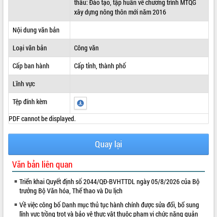
thầu: Đào tạo, tập huấn về chương trình MTQG
xây dựng nông thôn mới năm 2016
ĐIỂM TIN VĂN BẢN
Nội dung văn bản
QUY HOẠCH - KẾ HOẠCH
Loại văn bản
Công văn
Cấp ban hành
Cấp tỉnh, thành phố
Lĩnh vực
Tệp đính kèm
PDF cannot be displayed.
Quay lại
Văn bản liên quan
Triển khai Quyết định số 2044/QĐ-BVHTTDL ngày 05/8/2026 của Bộ
trưởng Bộ Văn hóa, Thể thao và Du lịch
Về việc công bố Danh mục thủ tục hành chính được sửa đổi, bổ sung
lĩnh vực trồng trọt và bảo vệ thực vật thuộc phạm vi chức năng quản