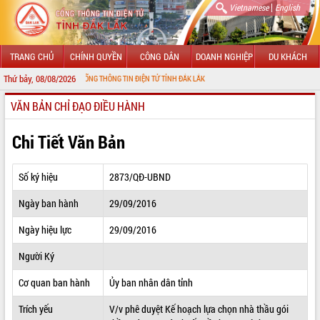
|
Vietnamese
English
TRANG CHỦ
CHÍNH QUYỀN
CÔNG DÂN
DOANH NGHIỆP
DU KHÁCH
Thứ bảy, 08/08/2026
G ĐẾN VỚI CỔNG THÔNG TIN ĐIỆN TỬ TỈNH ĐẮK LẮK
VĂN BẢN CHỈ ĐẠO ĐIỀU HÀNH
GIỚI THIỆU
LÃNH ĐẠO UBND TỈNH
Chi Tiết Văn Bản
TIN TỨC SỰ KIỆN
Số ký hiệu
2873/QĐ-UBND
SỞ, BAN, NGÀNH
Ngày ban hành
29/09/2016
UBND CÁC XÃ, PHƯỜNG
Ngày hiệu lực
29/09/2016
THÔNG TIN CHỈ ĐẠO ĐIỀU HÀNH
Người Ký
HỆ THỐNG VĂN BẢN
Cơ quan ban hành
Ủy ban nhân dân tỉnh
Trích yếu
V/v phê duyệt Kế hoạch lựa chọn nhà thầu gói
VĂN BẢN HĐND TỈNH