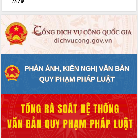
Sở Y tế
phát triển mới
Thường trực HĐND tỉnh Đắk Lắk gặp
mặt Đoàn chuyên gia y tế TP. Hồ Chí
Minh
Lễ truy điệu và an táng hài cốt liệt sĩ
tại Nghĩa trang Liệt sĩ xã Sơn Hòa
Bàn giải pháp tháo gỡ khó khăn trong
xuất khẩu sầu riêng và triển khai quy
định EUDR
Thứ trưởng Bộ Nông nghiệp và Môi
trường Nguyễn Hoàng Hiệp khảo sát
vùng trồng và doanh nghiệp đóng gói
sầu riêng tại Đắk Lắk
Trình diễn nghệ thuật chế biến các
món ăn từ sầu riêng
Đắk Lắk công bố Quy hoạch và xúc
tiến đầu tư tỉnh
Ngành cá ngừ Đắk Lắk chủ động thích
ứng để giữ vững thị trường xuất khẩu
Diễn đàn Kinh tế tư nhân Việt Nam đột