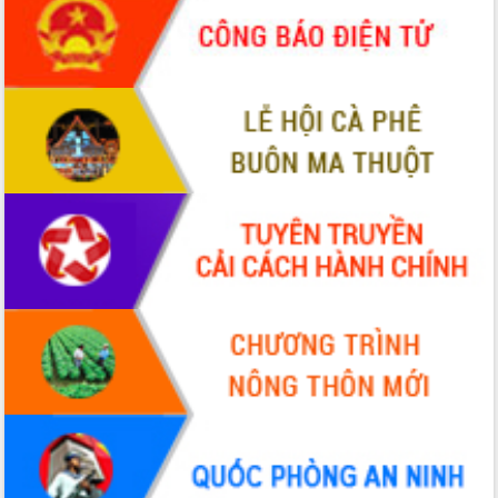
món ăn từ sầu riêng
Đắk Lắk công bố Quy hoạch và xúc
tiến đầu tư tỉnh
Ngành cá ngừ Đắk Lắk chủ động thích
ứng để giữ vững thị trường xuất khẩu
Diễn đàn Kinh tế tư nhân Việt Nam đột
phá cơ chế - Hợp tác công tư
Đề án 06 tạo bước ngoặt đột phá trong
cải cách hành chính tỉnh Đắk Lắk
Kết nối tour, đẩy mạnh chuyển đổi số
để phát triển du lịch Đắk Lắk
Khởi động Dự án Đầu tư xây dựng hạ
tầng kỹ thuật Cụm công nghiệp Tân
Tiến
Gặp mặt các cơ quan báo chí nhân Kỷ
niệm 101 năm Ngày Báo chí Cách
mạng Việt Nam
Đắk Lắk sơ kết 4 năm triển khai thực
hiện Đề án 06 của Chính phủ
Họp báo thông tin về Hội nghị Công bố