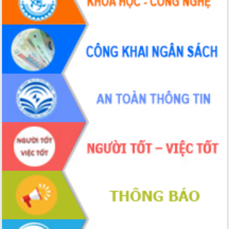
Hội thảo khoa học “Giải pháp thúc đẩy
phát triển nền kinh tế xanh tại tỉnh
Đắk Lắk”
Tăng cường giám sát, đôn đốc thực
hiện nhiệm vụ quản lý tài sản công
hàng tuần
Tháo gỡ những vướng mắc, đẩy mạnh
công tác cải cách thủ tục hành chính
tại Trung tâm Phục vụ hành chính
công tỉnh
Đắk Lắk: Tôn vinh 46 giải pháp tại Hội
thi Sáng tạo Kỹ thuật 2024 - 2025
Đắk Lắk rà soát, điều chỉnh Đề án 190
về phát triển nuôi trồng thủy sản
Phó Chủ tịch UBND tỉnh Đắk Lắk
Trương Công Thái kiểm tra thực địa
Dự án cao tốc Khánh Hòa - Buôn Ma
Thuột
Định vị cà phê Việt Nam như một “di
sản sống” trong dòng chảy toàn cầu