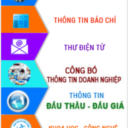
Quy hoạch và Xúc tiến đầu tư tỉnh Đắk
Lắk
Khơi thông điểm nghẽn, đẩy nhanh
giải ngân vốn khắc phục thiên tai
HĐND tỉnh thông qua điều chỉnh Quy
hoạch tỉnh thời kỳ 2021-2030
Hội thảo góp ý hồ sơ điều chỉnh quy
hoạch tỉnh Đắk Lắk thời kỳ 2021-2030,
tầm nhìn đến năm 2050
Nâng cao hiệu quả hoạt động của các
doanh nghiệp nhà nước
Hội nghị triển khai kết nối mạng
truyền số liệu chuyên dùng phục vụ cơ
quan Đảng, Nhà nước
Lễ phát động chuỗi hoạt động chung
tay làm sạch môi trường
Xã Ea Kar bước chuyển mình trong
công tác cải cách hành chính mô hình
mới
UBND tỉnh họp báo định kỳ tháng 4
năm 2026