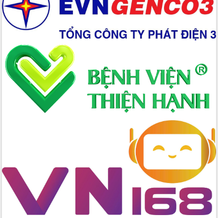
Xây dựng nền hành chính số đồng
hành cùng nông dân dân, doanh nghiệp
Giai đoạn 2026-2030, Đắk Lắk phấn
đấu có 77% xã đạt chuẩn nông thôn
mới
Chuyển đổi số 'mở đường' cho nông
nghiệp Đắk Lắk tăng trưởng bứt phá
Triển khai đồng bộ đo đạc, lập hồ sơ
địa chính, hoàn thiện cơ sở dữ liệu đất
đai
Ứng dụng sinh trắc học - Bước tiến
trong hành trình chuyển đổi số tại Đắk
Lắk
Đắk Lắk nâng cao hiệu quả công tác
Đảng từ Sổ tay đảng viên điện tử
Đắk Lắk đẩy mạnh nuôi biển công
nghệ, hướng tới phát triển thủy sản
bền vững
Tập huấn nâng cao năng lực triển khai
chuyển đổi số cho cán bộ, công chức