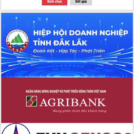
Bình chọn
Kết quả
Thứ trưởng Bộ Y tế làm việc với tỉnh
Đắk Lắk về phát triển nhân lực y tế
cho trạm y tế cấp xã
Du lịch Đắk Lắk nâng tầm trải nghiệm
du khách thông qua Hệ thống cơ sở dữ
liệu và Bản đồ số
Tập huấn ứng dụng trí tuệ nhân tạo (AI)
trong thương mại điện tử năm 2026
Đoàn đại biểu Quốc hội tỉnh Đắk Lắk
trao đổi thông tin trước Kỳ họp thứ
nhất, Quốc hội khóa XVI
Quyết liệt cải cách hành chính, khơi
thông nguồn lực phát triển
Nâng cao hiệu lực, hiệu quả HĐND
tỉnh thông qua hiện đại hóa hành chính
Xã Ea Phê gắn cải cách hành chính với
chuyển đổi số
Phó Chủ tịch Thường trực UBND tỉnh
Hồ Thị Nguyên Thảo làm việc tại Trung
tâm Phục vụ hành chính công xã Ea
Phê