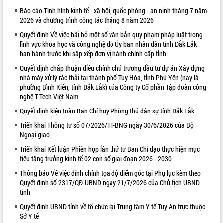
Báo cáo Tình hình kinh tế - xã hội, quốc phòng - an ninh tháng 7 năm
VIDEO
2026 và chương trình công tác tháng 8 năm 2026
Quyết định Về việc bãi bỏ một số văn bản quy phạm pháp luật trong
lĩnh vực khoa học và công nghệ do Ủy ban nhân dân tỉnh Đắk Lắk
ban hành trước khi sắp xếp đơn vị hành chính cấp tỉnh
Quyết định chấp thuận điều chỉnh chủ trương đầu tư dự án Xây dựng
nhà máy xử lý rác thải tại thành phố Tuy Hòa, tỉnh Phú Yên (nay là
phường Bình Kiến, tỉnh Đắk Lắk) của Công ty Cổ phần Tập đoàn công
nghệ T-Tech Việt Nam
Quyết định kiện toàn Ban Chỉ huy Phòng thủ dân sự tỉnh Đắk Lắk
Khám bệnh, cấp phát thuốc miễn phí
và tặng quà người dân xã Cư Pui
Triển khai Thông tư số 07/2026/TT-BNG ngày 30/6/2026 của Bộ
Ngoại giao
Hội nghị UBND tỉnh Đắk Lắk thường kỳ
tháng 7/2026
Triển khai Kết luận Phiên họp lần thứ tư Ban Chỉ đạo thực hiện mục
Lễ truy tặng danh hiệu “Bà Mẹ Việt
tiêu tăng trưởng kinh tế 02 con số giai đoạn 2026 - 2030
Nam Anh hùng” và trao Huân chương
Thông báo Về việc đính chính tọa độ điểm góc tại Phụ lục kèm theo
Lao động
Quyết định số 2317/QĐ-UBND ngày 21/7/2026 của Chủ tịch UBND
ALBUM ẢNH
UBND tỉnh Đắk Lắk triển khai nhiệm
tỉnh
vụ 6 tháng cuối năm 2026
Quyết định UBND tỉnh về tổ chức lại Trung tâm Y tế Tuy An trực thuộc
Kỳ họp thứ Hai, Hội đồng nhân dân
Sở Y tế
tỉnh khóa XI quyết nghị nhiều nội dung