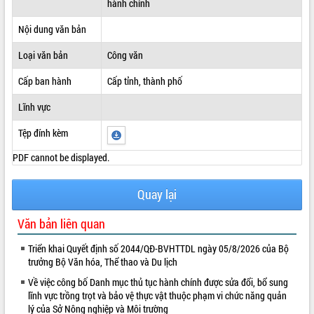
hành chính
ĐIỂM TIN VĂN BẢN
Nội dung văn bản
QUY HOẠCH - KẾ HOẠCH
Loại văn bản
Công văn
Cấp ban hành
Cấp tỉnh, thành phố
Lĩnh vực
Tệp đính kèm
PDF cannot be displayed.
Quay lại
Văn bản liên quan
Triển khai Quyết định số 2044/QĐ-BVHTTDL ngày 05/8/2026 của Bộ
trưởng Bộ Văn hóa, Thể thao và Du lịch
Về việc công bố Danh mục thủ tục hành chính được sửa đổi, bổ sung
lĩnh vực trồng trọt và bảo vệ thực vật thuộc phạm vi chức năng quản
lý của Sở Nông nghiệp và Môi trường