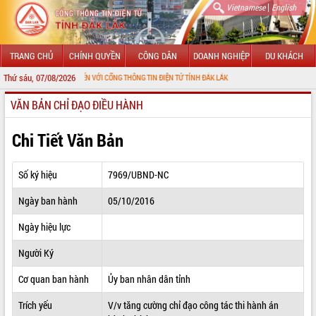
|
Vietnamese
English
TRANG CHỦ
CHÍNH QUYỀN
CÔNG DÂN
DOANH NGHIỆP
DU KHÁCH
Thứ sáu, 07/08/2026
CHÀO MỪNG ĐẾN VỚI CỔNG THÔNG TIN ĐIỆN TỬ TỈNH ĐẮK LẮK
VĂN BẢN CHỈ ĐẠO ĐIỀU HÀNH
GIỚI THIỆU
LÃNH ĐẠO UBND TỈNH
Chi Tiết Văn Bản
TIN TỨC SỰ KIỆN
Số ký hiệu
7969/UBND-NC
SỞ, BAN, NGÀNH
Ngày ban hành
05/10/2016
UBND CÁC XÃ, PHƯỜNG
Ngày hiệu lực
THÔNG TIN CHỈ ĐẠO ĐIỀU HÀNH
Người Ký
HỆ THỐNG VĂN BẢN
Cơ quan ban hành
Ủy ban nhân dân tỉnh
Trích yếu
V/v tăng cường chỉ đạo công tác thi hành án
VĂN BẢN HĐND TỈNH