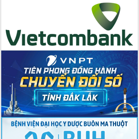
cấp xã
Đắk Lắk phát động hưởng ứng Ngày
Quyền của người tiêu dùng Việt Nam
2026
Đẩy mạnh cải cách hành chính, quyết
tâm đạt được mục tiêu tăng trưởng
hai con số trong năm 2026
Tổ chức trang trọng Lễ hội Đền thờ
Lương Văn Chánh năm 2026
Phó Bí thư Tỉnh ủy Đắk Lắk Đỗ Hữu
Huy giữ chức Bí thư Đảng ủy Ủy Ban
Nhân dân tỉnh
Bệnh án điện tử thúc đẩy chuyển đổi
số y tế tại Đắk Lắk
Chuyển đổi số thư viện: Mở rộng
không gian tri thức trong thời đại số
Đánh giá, rút kinh nghiệm công tác tổ
chức diễn tập trước ngày bầu cử
Chương trình “Gặp gỡ hữu nghị –
Friendship Meeting New Year 2026”