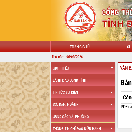
TRANG CHỦ
CH
Thứ năm, 06/08/2026
VĂN B
GIỚI THIỆU
Bản
LÃNH ĐẠO UBND TỈNH
TIN TỨC SỰ KIỆN
Côn
SỞ, BAN, NGÀNH
PDF ca
UBND CÁC XÃ, PHƯỜNG
THÔNG TIN CHỈ ĐẠO ĐIỀU HÀNH