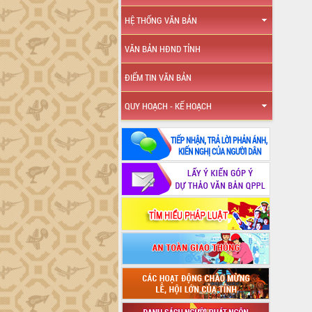
HỆ THỐNG VĂN BẢN
VĂN BẢN HĐND TỈNH
ĐIỂM TIN VĂN BẢN
QUY HOẠCH - KẾ HOẠCH