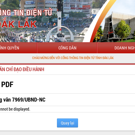
ÍNH QUYỀN
CÔNG DÂN
DOANH NGH
CHÀO MỪNG ĐẾN VỚI CỔNG THÔNG TIN ĐIỆN TỬ TỈNH ĐẮK LẮK
ẢN CHỈ ĐẠO ĐIỀU HÀNH
 PDF
g văn 7969/UBND-NC
nnot be displayed.
Quay lại