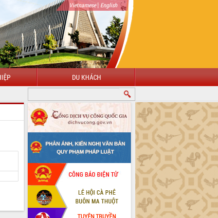
|
Vietnamese
English
IỆP
DU KHÁCH