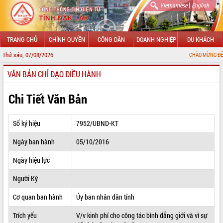
|
Vietnamese
English
TRANG CHỦ
CHÍNH QUYỀN
CÔNG DÂN
DOANH NGHIỆP
DU KHÁCH
Thứ sáu, 07/08/2026
CHÀO MỪNG ĐẾN VỚI CỔNG TH
VĂN BẢN CHỈ ĐẠO ĐIỀU HÀNH
GIỚI THIỆU
LÃNH ĐẠO UBND TỈNH
Chi Tiết Văn Bản
TIN TỨC SỰ KIỆN
Số ký hiệu
7952/UBND-KT
SỞ, BAN, NGÀNH
Ngày ban hành
05/10/2016
UBND CÁC XÃ, PHƯỜNG
Ngày hiệu lực
THÔNG TIN CHỈ ĐẠO ĐIỀU HÀNH
Người Ký
HỆ THỐNG VĂN BẢN
Cơ quan ban hành
Ủy ban nhân dân tỉnh
Trích yếu
V/v kinh phí cho công tác bình đẳng giới và vì sự
VĂN BẢN HĐND TỈNH