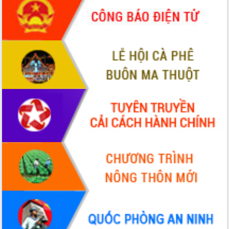
phá cơ chế - Hợp tác công tư
Đề án 06 tạo bước ngoặt đột phá trong
cải cách hành chính tỉnh Đắk Lắk
Kết nối tour, đẩy mạnh chuyển đổi số
để phát triển du lịch Đắk Lắk
Khởi động Dự án Đầu tư xây dựng hạ
tầng kỹ thuật Cụm công nghiệp Tân
Tiến
Gặp mặt các cơ quan báo chí nhân Kỷ
niệm 101 năm Ngày Báo chí Cách
mạng Việt Nam
Đắk Lắk sơ kết 4 năm triển khai thực
hiện Đề án 06 của Chính phủ
Họp báo thông tin về Hội nghị Công bố
Quy hoạch và Xúc tiến đầu tư tỉnh Đắk
Lắk
Khơi thông điểm nghẽn, đẩy nhanh
giải ngân vốn khắc phục thiên tai
HĐND tỉnh thông qua điều chỉnh Quy
hoạch tỉnh thời kỳ 2021-2030