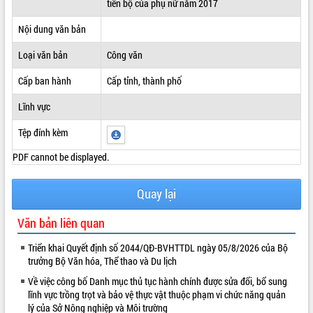
tiến bộ của phụ nữ năm 2017
ĐIỂM TIN VĂN BẢN
Nội dung văn bản
QUY HOẠCH - KẾ HOẠCH
Loại văn bản
Công văn
Cấp ban hành
Cấp tỉnh, thành phố
Lĩnh vực
Tệp đính kèm
PDF cannot be displayed.
Quay lại
Văn bản liên quan
Triển khai Quyết định số 2044/QĐ-BVHTTDL ngày 05/8/2026 của Bộ
trưởng Bộ Văn hóa, Thể thao và Du lịch
Về việc công bố Danh mục thủ tục hành chính được sửa đổi, bổ sung
lĩnh vực trồng trọt và bảo vệ thực vật thuộc phạm vi chức năng quản
lý của Sở Nông nghiệp và Môi trường