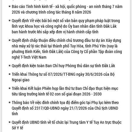
Báo cáo Tình hình kinh tế - xã hội, quốc phòng - an ninh tháng 7 năm
VIDEO
2026 và chương trình công tác tháng 8 năm 2026
Loading the player...
Quyết định Về việc bãi bỏ một số văn bản quy phạm pháp luật trong
lĩnh vực khoa học và công nghệ do Ủy ban nhân dân tỉnh Đắk Lắk
Khám bệnh, cấp phát thuốc miễn phí
ban hành trước khi sắp xếp đơn vị hành chính cấp tỉnh
và tặng quà người dân xã Cư Pui
Quyết định chấp thuận điều chỉnh chủ trương đầu tư dự án Xây dựng
Hội nghị UBND tỉnh Đắk Lắk thường kỳ
nhà máy xử lý rác thải tại thành phố Tuy Hòa, tỉnh Phú Yên (nay là
tháng 7/2026
phường Bình Kiến, tỉnh Đắk Lắk) của Công ty Cổ phần Tập đoàn công
Lễ truy tặng danh hiệu “Bà Mẹ Việt
nghệ T-Tech Việt Nam
Nam Anh hùng” và trao Huân chương
Quyết định kiện toàn Ban Chỉ huy Phòng thủ dân sự tỉnh Đắk Lắk
Lao động
ALBUM ẢNH
UBND tỉnh Đắk Lắk triển khai nhiệm
Triển khai Thông tư số 07/2026/TT-BNG ngày 30/6/2026 của Bộ
Ngoại giao
vụ 6 tháng cuối năm 2026
Kỳ họp thứ Hai, Hội đồng nhân dân
Triển khai Kết luận Phiên họp lần thứ tư Ban Chỉ đạo thực hiện mục
tỉnh khóa XI quyết nghị nhiều nội dung
tiêu tăng trưởng kinh tế 02 con số giai đoạn 2026 - 2030
quan trọng
Thông báo Về việc đính chính tọa độ điểm góc tại Phụ lục kèm theo
Bí thư Tỉnh ủy Lương Nguyễn Minh
Quyết định số 2317/QĐ-UBND ngày 21/7/2026 của Chủ tịch UBND
Triết thăm, tặng quà người có công với
tỉnh
cách mạng
Quyết định UBND tỉnh về tổ chức lại Trung tâm Y tế Tuy An trực thuộc
Rà soát, hoàn thiện hệ thống thiết chế
Sở Y tế
văn hóa, thể thao đáp ứng yêu cầu
LIÊN KẾT WEB