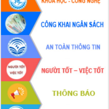
Tháo gỡ những vướng mắc, đẩy mạnh
công tác cải cách thủ tục hành chính
tại Trung tâm Phục vụ hành chính
công tỉnh
Đắk Lắk: Tôn vinh 46 giải pháp tại Hội
thi Sáng tạo Kỹ thuật 2024 - 2025
Đắk Lắk rà soát, điều chỉnh Đề án 190
về phát triển nuôi trồng thủy sản
Phó Chủ tịch UBND tỉnh Đắk Lắk
Trương Công Thái kiểm tra thực địa
Dự án cao tốc Khánh Hòa - Buôn Ma
Thuột
Định vị cà phê Việt Nam như một “di
sản sống” trong dòng chảy toàn cầu
Xây dựng nông thôn mới: Nâng cao đời
sống người dân từ những mô hình thiết
thực
Quyết liệt tháo gỡ vướng mắc, đẩy
nhanh tiến độ các dự án trọng điểm
trong Khu kinh tế Nam Phú Yên