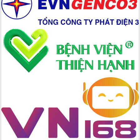
Chuyển đổi số 'mở đường' cho nông
nghiệp Đắk Lắk tăng trưởng bứt phá
Triển khai đồng bộ đo đạc, lập hồ sơ
địa chính, hoàn thiện cơ sở dữ liệu đất
đai
Ứng dụng sinh trắc học - Bước tiến
trong hành trình chuyển đổi số tại Đắk
Lắk
Đắk Lắk nâng cao hiệu quả công tác
Đảng từ Sổ tay đảng viên điện tử
Đắk Lắk đẩy mạnh nuôi biển công
nghệ, hướng tới phát triển thủy sản
bền vững
Tập huấn nâng cao năng lực triển khai
chuyển đổi số cho cán bộ, công chức
cấp xã
Đắk Lắk phát động hưởng ứng Ngày
Quyền của người tiêu dùng Việt Nam
2026
Đẩy mạnh cải cách hành chính, quyết
tâm đạt được mục tiêu tăng trưởng