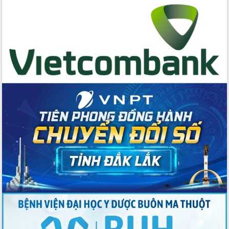
hai con số trong năm 2026
Tổ chức trang trọng Lễ hội Đền thờ
Lương Văn Chánh năm 2026
Phó Bí thư Tỉnh ủy Đắk Lắk Đỗ Hữu
Huy giữ chức Bí thư Đảng ủy Ủy Ban
Nhân dân tỉnh
Bệnh án điện tử thúc đẩy chuyển đổi
số y tế tại Đắk Lắk
Chuyển đổi số thư viện: Mở rộng
không gian tri thức trong thời đại số
Đánh giá, rút kinh nghiệm công tác tổ
chức diễn tập trước ngày bầu cử
Chương trình “Gặp gỡ hữu nghị –
Friendship Meeting New Year 2026”
Bầu cử Quốc hội và HĐND: Cử tri Đắk
Lắk gửi gắm niềm tin, kỳ vọng vào lá
phiếu
Đắk Lắk sẵn sàng các điều kiện cho
Ngày hội bầu cử đại biểu Quốc hội
khóa XVI và HĐND các cấp nhiệm kỳ