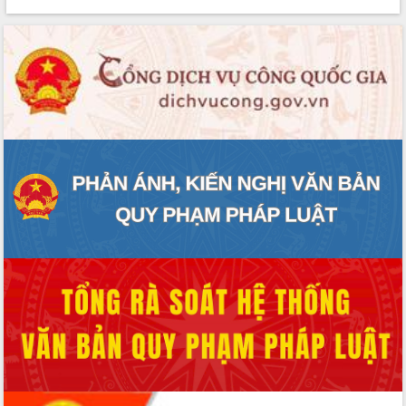
phát triển mới
Thường trực HĐND tỉnh Đắk Lắk gặp
mặt Đoàn chuyên gia y tế TP. Hồ Chí
Minh
Lễ truy điệu và an táng hài cốt liệt sĩ
tại Nghĩa trang Liệt sĩ xã Sơn Hòa
Bàn giải pháp tháo gỡ khó khăn trong
xuất khẩu sầu riêng và triển khai quy
định EUDR
Thứ trưởng Bộ Nông nghiệp và Môi
trường Nguyễn Hoàng Hiệp khảo sát
vùng trồng và doanh nghiệp đóng gói
sầu riêng tại Đắk Lắk
Trình diễn nghệ thuật chế biến các
món ăn từ sầu riêng
Đắk Lắk công bố Quy hoạch và xúc
tiến đầu tư tỉnh
Ngành cá ngừ Đắk Lắk chủ động thích
ứng để giữ vững thị trường xuất khẩu
Diễn đàn Kinh tế tư nhân Việt Nam đột