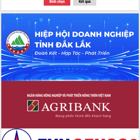
Bình chọn
Kết quả
Tập huấn ứng dụng trí tuệ nhân tạo (AI)
trong thương mại điện tử năm 2026
Đoàn đại biểu Quốc hội tỉnh Đắk Lắk
trao đổi thông tin trước Kỳ họp thứ
nhất, Quốc hội khóa XVI
Quyết liệt cải cách hành chính, khơi
thông nguồn lực phát triển
Nâng cao hiệu lực, hiệu quả HĐND
tỉnh thông qua hiện đại hóa hành chính
Xã Ea Phê gắn cải cách hành chính với
chuyển đổi số
Phó Chủ tịch Thường trực UBND tỉnh
Hồ Thị Nguyên Thảo làm việc tại Trung
tâm Phục vụ hành chính công xã Ea
Phê
Xây dựng nền hành chính số đồng
hành cùng nông dân dân, doanh nghiệp
Giai đoạn 2026-2030, Đắk Lắk phấn
đấu có 77% xã đạt chuẩn nông thôn
mới