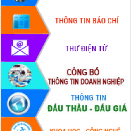
Hội thảo góp ý hồ sơ điều chỉnh quy
hoạch tỉnh Đắk Lắk thời kỳ 2021-2030,
tầm nhìn đến năm 2050
Nâng cao hiệu quả hoạt động của các
doanh nghiệp nhà nước
Hội nghị triển khai kết nối mạng
truyền số liệu chuyên dùng phục vụ cơ
quan Đảng, Nhà nước
Lễ phát động chuỗi hoạt động chung
tay làm sạch môi trường
Xã Ea Kar bước chuyển mình trong
công tác cải cách hành chính mô hình
mới
UBND tỉnh họp báo định kỳ tháng 4
năm 2026
Hội thảo khoa học “Giải pháp thúc đẩy
phát triển nền kinh tế xanh tại tỉnh
Đắk Lắk”
Tăng cường giám sát, đôn đốc thực
hiện nhiệm vụ quản lý tài sản công
hàng tuần