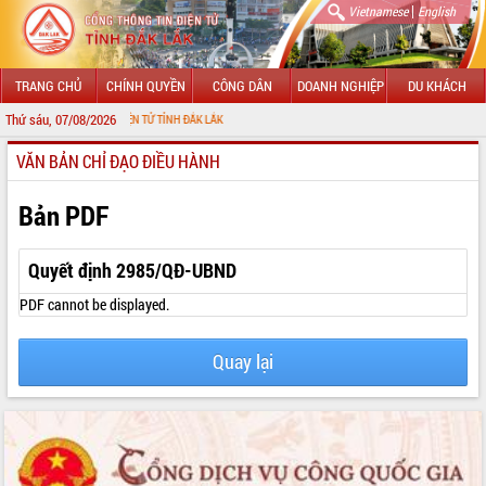
|
Vietnamese
English
TRANG CHỦ
CHÍNH QUYỀN
CÔNG DÂN
DOANH NGHIỆP
DU KHÁCH
Thứ sáu, 07/08/2026
THÔNG TIN ĐIỆN TỬ TỈNH ĐẮK LẮK
VĂN BẢN CHỈ ĐẠO ĐIỀU HÀNH
GIỚI THIỆU
LÃNH ĐẠO UBND TỈNH
Bản PDF
TIN TỨC SỰ KIỆN
Quyết định 2985/QĐ-UBND
SỞ, BAN, NGÀNH
PDF cannot be displayed.
UBND CÁC XÃ, PHƯỜNG
Quay lại
THÔNG TIN CHỈ ĐẠO ĐIỀU HÀNH
HỆ THỐNG VĂN BẢN
VĂN BẢN HĐND TỈNH