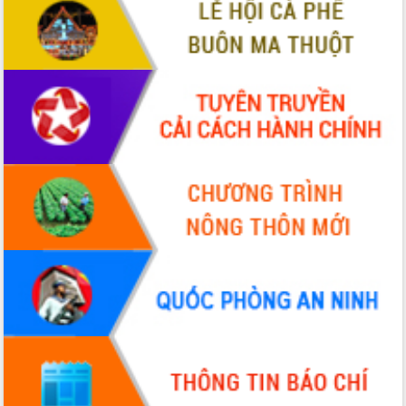
VIDEO
Không có file video nào để phát.
ALBUM ẢNH
LIÊN KẾT WEB