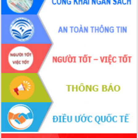
phá cơ chế - Hợp tác công tư
Đề án 06 tạo bước ngoặt đột phá trong
cải cách hành chính tỉnh Đắk Lắk
Kết nối tour, đẩy mạnh chuyển đổi số
để phát triển du lịch Đắk Lắk
Khởi động Dự án Đầu tư xây dựng hạ
tầng kỹ thuật Cụm công nghiệp Tân
Tiến
Gặp mặt các cơ quan báo chí nhân Kỷ
niệm 101 năm Ngày Báo chí Cách
mạng Việt Nam
Đắk Lắk sơ kết 4 năm triển khai thực
hiện Đề án 06 của Chính phủ
Họp báo thông tin về Hội nghị Công bố
Quy hoạch và Xúc tiến đầu tư tỉnh Đắk
Lắk
Khơi thông điểm nghẽn, đẩy nhanh
giải ngân vốn khắc phục thiên tai
HĐND tỉnh thông qua điều chỉnh Quy
hoạch tỉnh thời kỳ 2021-2030