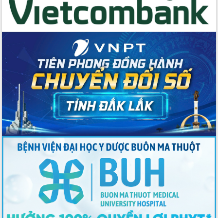
Tập huấn ứng dụng trí tuệ nhân tạo (AI)
trong thương mại điện tử năm 2026
Đoàn đại biểu Quốc hội tỉnh Đắk Lắk
trao đổi thông tin trước Kỳ họp thứ
nhất, Quốc hội khóa XVI
Quyết liệt cải cách hành chính, khơi
thông nguồn lực phát triển
Nâng cao hiệu lực, hiệu quả HĐND
tỉnh thông qua hiện đại hóa hành chính
Xã Ea Phê gắn cải cách hành chính với
chuyển đổi số
Phó Chủ tịch Thường trực UBND tỉnh
Hồ Thị Nguyên Thảo làm việc tại Trung
tâm Phục vụ hành chính công xã Ea
Phê
Xây dựng nền hành chính số đồng
hành cùng nông dân dân, doanh nghiệp
Giai đoạn 2026-2030, Đắk Lắk phấn
đấu có 77% xã đạt chuẩn nông thôn
mới