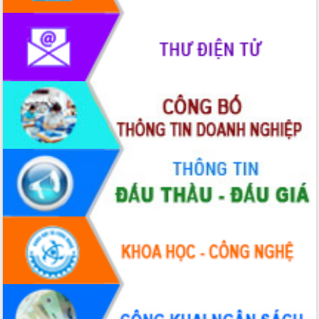
phát triển mới
Thường trực HĐND tỉnh Đắk Lắk gặp
mặt Đoàn chuyên gia y tế TP. Hồ Chí
Minh
Lễ truy điệu và an táng hài cốt liệt sĩ
tại Nghĩa trang Liệt sĩ xã Sơn Hòa
Bàn giải pháp tháo gỡ khó khăn trong
xuất khẩu sầu riêng và triển khai quy
định EUDR
Thứ trưởng Bộ Nông nghiệp và Môi
trường Nguyễn Hoàng Hiệp khảo sát
vùng trồng và doanh nghiệp đóng gói
sầu riêng tại Đắk Lắk
Trình diễn nghệ thuật chế biến các
món ăn từ sầu riêng
Đắk Lắk công bố Quy hoạch và xúc
tiến đầu tư tỉnh
Ngành cá ngừ Đắk Lắk chủ động thích
ứng để giữ vững thị trường xuất khẩu
Diễn đàn Kinh tế tư nhân Việt Nam đột