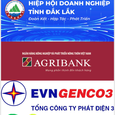
Tháo gỡ những vướng mắc, đẩy mạnh
công tác cải cách thủ tục hành chính
tại Trung tâm Phục vụ hành chính
công tỉnh
Đắk Lắk: Tôn vinh 46 giải pháp tại Hội
thi Sáng tạo Kỹ thuật 2024 - 2025
Đắk Lắk rà soát, điều chỉnh Đề án 190
về phát triển nuôi trồng thủy sản
Phó Chủ tịch UBND tỉnh Đắk Lắk
Trương Công Thái kiểm tra thực địa
Dự án cao tốc Khánh Hòa - Buôn Ma
Thuột
Định vị cà phê Việt Nam như một “di
sản sống” trong dòng chảy toàn cầu
Xây dựng nông thôn mới: Nâng cao đời
sống người dân từ những mô hình thiết
thực
Quyết liệt tháo gỡ vướng mắc, đẩy
nhanh tiến độ các dự án trọng điểm
trong Khu kinh tế Nam Phú Yên