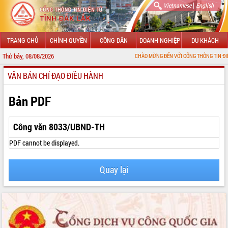
|
Vietnamese
English
TRANG CHỦ
CHÍNH QUYỀN
CÔNG DÂN
DOANH NGHIỆP
DU KHÁCH
Thứ bảy, 08/08/2026
CHÀO MỪNG ĐẾN VỚI CỔNG THÔNG TIN ĐIỆN TỬ TỈNH 
VĂN BẢN CHỈ ĐẠO ĐIỀU HÀNH
GIỚI THIỆU
LÃNH ĐẠO UBND TỈNH
Bản PDF
TIN TỨC SỰ KIỆN
Công văn 8033/UBND-TH
SỞ, BAN, NGÀNH
PDF cannot be displayed.
UBND CÁC XÃ, PHƯỜNG
Quay lại
THÔNG TIN CHỈ ĐẠO ĐIỀU HÀNH
HỆ THỐNG VĂN BẢN
VĂN BẢN HĐND TỈNH