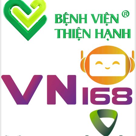
Hòn Yến phát triển du lịch gắn với bảo
tồn biển
Lấy ý kiến điều chỉnh Quy hoạch tỉnh
Đắk Lắk thời kỳ 2021-2030, tầm nhìn
đến năm 2050
Phát động chiến dịch 30 ngày đêm
giải phóng mặt bằng Tuyến đường bộ
ven biển
Đắk Lắk nỗ lực thúc đẩy tăng trưởng
kinh tế từ 10% trở lên trong Quý
II/2026
Đắk Lắk ký kết thỏa thuận hợp tác về
chuyển đổi số giai đoạn 2026 – 2030
với Tập đoàn Bưu chính Viễn thông
Việt Nam
Thứ trưởng Bộ Y tế làm việc với tỉnh
Đắk Lắk về phát triển nhân lực y tế
cho trạm y tế cấp xã
Du lịch Đắk Lắk nâng tầm trải nghiệm
du khách thông qua Hệ thống cơ sở dữ
liệu và Bản đồ số