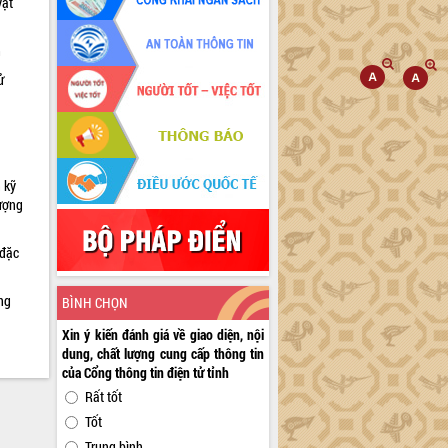
vật
h
ử
 kỹ
lượng
 đặc
ng
BÌNH CHỌN
Xin ý kiến đánh giá về giao diện, nội
dung, chất lượng cung cấp thông tin
của Cổng thông tin điện tử tỉnh
Rất tốt
Tốt
Trung bình