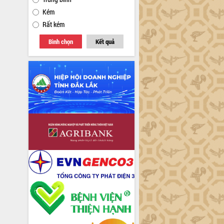
Kém
Rất kém
Bình chọn
Kết quả