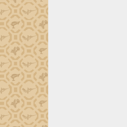
Đắk Lắk công bố Quy hoạch và xúc
tiến đầu tư tỉnh
Ngành cá ngừ Đắk Lắk chủ động thích
ứng để giữ vững thị trường xuất khẩu
Diễn đàn Kinh tế tư nhân Việt Nam đột
phá cơ chế - Hợp tác công tư
Đề án 06 tạo bước ngoặt đột phá trong
cải cách hành chính tỉnh Đắk Lắk
Kết nối tour, đẩy mạnh chuyển đổi số
để phát triển du lịch Đắk Lắk
Khởi động Dự án Đầu tư xây dựng hạ
tầng kỹ thuật Cụm công nghiệp Tân
Tiến
Gặp mặt các cơ quan báo chí nhân Kỷ
niệm 101 năm Ngày Báo chí Cách
mạng Việt Nam
Đắk Lắk sơ kết 4 năm triển khai thực
hiện Đề án 06 của Chính phủ
Họp báo thông tin về Hội nghị Công bố
Quy hoạch và Xúc tiến đầu tư tỉnh Đắk