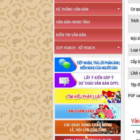
Cơ q
HỆ THỐNG VĂN BẢN
Trích
VĂN BẢN HĐND TỈNH
ĐIỂM TIN VĂN BẢN
Nội 
QUY HOẠCH - KẾ HOẠCH
Loại 
Cấp 
Lĩnh 
Tệp đ
PDF ca
Văn
Tr