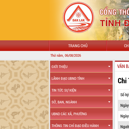
TRANG CHỦ
CH
Thứ năm, 06/08/2026
VĂN B
GIỚI THIỆU
Chi
LÃNH ĐẠO UBND TỈNH
TIN TỨC SỰ KIỆN
Số ký
SỞ, BAN, NGÀNH
Ngày
UBND CÁC XÃ, PHƯỜNG
Ngày 
THÔNG TIN CHỈ ĐẠO ĐIỀU HÀNH
Ngườ