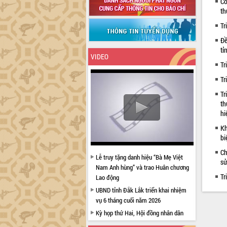
Cô
th
Tr
Đề
tỉ
VIDEO
Tr
Tr
Tr
th
hi
Kh
bi
Ch
Lễ truy tặng danh hiệu “Bà Mẹ Việt
sử
Nam Anh hùng” và trao Huân chương
Tr
Lao động
UBND tỉnh Đắk Lắk triển khai nhiệm
vụ 6 tháng cuối năm 2026
Kỳ họp thứ Hai, Hội đồng nhân dân
tỉnh khóa XI quyết nghị nhiều nội dung