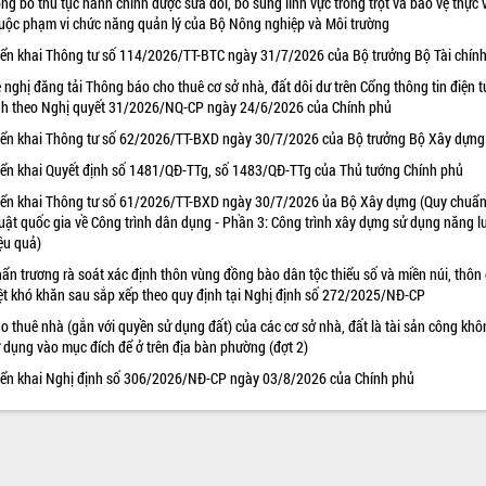
ng bố thủ tục hành chính được sửa đổi, bổ sung lĩnh vực trồng trọt và bảo vệ thực 
uộc phạm vi chức năng quản lý của Bộ Nông nghiệp và Môi trường
iển khai Thông tư số 114/2026/TT-BTC ngày 31/7/2026 của Bộ trưởng Bộ Tài chín
 nghị đăng tải Thông báo cho thuê cơ sở nhà, đất dôi dư trên Cổng thông tin điện t
nh theo Nghị quyết 31/2026/NQ-CP ngày 24/6/2026 của Chính phủ
iển khai Thông tư số 62/2026/TT-BXD ngày 30/7/2026 của Bộ trưởng Bộ Xây dựng
iển khai Quyết định số 1481/QĐ-TTg, số 1483/QĐ-TTg của Thủ tướng Chính phủ
iển khai Thông tư số 61/2026/TT-BXD ngày 30/7/2026 ủa Bộ Xây dựng (Quy chuẩn
uật quốc gia về Công trình dân dụng - Phần 3: Công trình xây dựng sử dụng năng 
ệu quả)
ẩn trương rà soát xác định thôn vùng đồng bào dân tộc thiểu số và miền núi, thôn
ệt khó khăn sau sắp xếp theo quy định tại Nghị định số 272/2025/NĐ-CP
o thuê nhà (gắn với quyền sử dụng đất) của các cơ sở nhà, đất là tài sản công khô
 dụng vào mục đích để ở trên địa bàn phường (đợt 2)
iển khai Nghị định số 306/2026/NĐ-CP ngày 03/8/2026 của Chính phủ