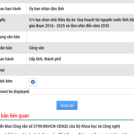
uan ban hành
Ủy ban nhân dân tỉnh
 yếu
V/v lựa chọn nhà thầu dự án: Quy hoạch tài nguyên nước tỉnh Đ
giai đoạn 2016 - 2025 và tầm nhìn đến năm 2035
dung văn bản
văn bản
Công văn
ban hành
Cấp tỉnh, thành phố
vực
ính kèm
nnot be displayed.
Quay lại
 bản liên quan
iển khai Công văn số 5799/BKHCN-CĐSQG của Bộ Khoa học và Công nghệ