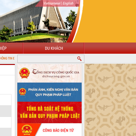
|
Vietnamese
English
IỆP
DU KHÁCH
 TỬ TỈNH ĐẮK LẮK