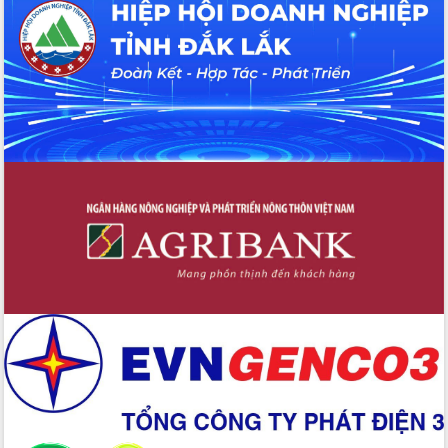
Hội thảo khoa học “Giải pháp thúc đẩy
phát triển nền kinh tế xanh tại tỉnh
Đắk Lắk”
Tăng cường giám sát, đôn đốc thực
hiện nhiệm vụ quản lý tài sản công
hàng tuần
Tháo gỡ những vướng mắc, đẩy mạnh
công tác cải cách thủ tục hành chính
tại Trung tâm Phục vụ hành chính
công tỉnh
Đắk Lắk: Tôn vinh 46 giải pháp tại Hội
thi Sáng tạo Kỹ thuật 2024 - 2025
Đắk Lắk rà soát, điều chỉnh Đề án 190
về phát triển nuôi trồng thủy sản
Phó Chủ tịch UBND tỉnh Đắk Lắk
Trương Công Thái kiểm tra thực địa
Dự án cao tốc Khánh Hòa - Buôn Ma
Thuột
Định vị cà phê Việt Nam như một “di
sản sống” trong dòng chảy toàn cầu