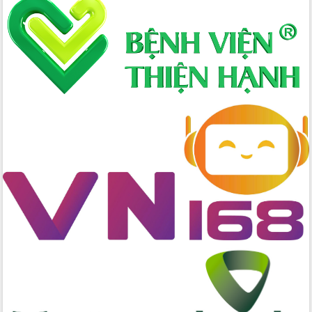
Xây dựng nông thôn mới: Nâng cao đời
sống người dân từ những mô hình thiết
thực
Quyết liệt tháo gỡ vướng mắc, đẩy
nhanh tiến độ các dự án trọng điểm
trong Khu kinh tế Nam Phú Yên
Hòn Yến phát triển du lịch gắn với bảo
tồn biển
Lấy ý kiến điều chỉnh Quy hoạch tỉnh
Đắk Lắk thời kỳ 2021-2030, tầm nhìn
đến năm 2050
Phát động chiến dịch 30 ngày đêm
giải phóng mặt bằng Tuyến đường bộ
ven biển
Đắk Lắk nỗ lực thúc đẩy tăng trưởng
kinh tế từ 10% trở lên trong Quý
II/2026
Đắk Lắk ký kết thỏa thuận hợp tác về
chuyển đổi số giai đoạn 2026 – 2030
với Tập đoàn Bưu chính Viễn thông
Việt Nam