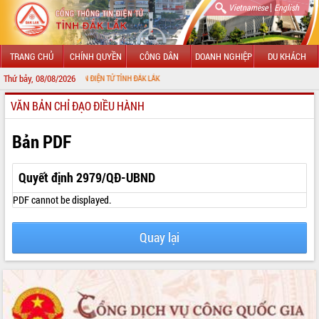
|
Vietnamese
English
TRANG CHỦ
CHÍNH QUYỀN
CÔNG DÂN
DOANH NGHIỆP
DU KHÁCH
Thứ bảy, 08/08/2026
I CỔNG THÔNG TIN ĐIỆN TỬ TỈNH ĐẮK LẮK
VĂN BẢN CHỈ ĐẠO ĐIỀU HÀNH
GIỚI THIỆU
LÃNH ĐẠO UBND TỈNH
Bản PDF
TIN TỨC SỰ KIỆN
Quyết định 2979/QĐ-UBND
SỞ, BAN, NGÀNH
PDF cannot be displayed.
UBND CÁC XÃ, PHƯỜNG
Quay lại
THÔNG TIN CHỈ ĐẠO ĐIỀU HÀNH
HỆ THỐNG VĂN BẢN
VĂN BẢN HĐND TỈNH