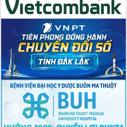
Thứ trưởng Bộ Y tế làm việc với tỉnh
Đắk Lắk về phát triển nhân lực y tế
cho trạm y tế cấp xã
Du lịch Đắk Lắk nâng tầm trải nghiệm
du khách thông qua Hệ thống cơ sở dữ
liệu và Bản đồ số
Tập huấn ứng dụng trí tuệ nhân tạo (AI)
trong thương mại điện tử năm 2026
Đoàn đại biểu Quốc hội tỉnh Đắk Lắk
trao đổi thông tin trước Kỳ họp thứ
nhất, Quốc hội khóa XVI
Quyết liệt cải cách hành chính, khơi
thông nguồn lực phát triển
Nâng cao hiệu lực, hiệu quả HĐND
tỉnh thông qua hiện đại hóa hành chính
Xã Ea Phê gắn cải cách hành chính với
chuyển đổi số
Phó Chủ tịch Thường trực UBND tỉnh
Hồ Thị Nguyên Thảo làm việc tại Trung
tâm Phục vụ hành chính công xã Ea
Phê