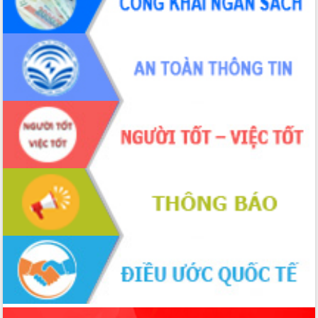
món ăn từ sầu riêng
Đắk Lắk công bố Quy hoạch và xúc
tiến đầu tư tỉnh
Ngành cá ngừ Đắk Lắk chủ động thích
ứng để giữ vững thị trường xuất khẩu
Diễn đàn Kinh tế tư nhân Việt Nam đột
phá cơ chế - Hợp tác công tư
Đề án 06 tạo bước ngoặt đột phá trong
cải cách hành chính tỉnh Đắk Lắk
Kết nối tour, đẩy mạnh chuyển đổi số
để phát triển du lịch Đắk Lắk
Khởi động Dự án Đầu tư xây dựng hạ
tầng kỹ thuật Cụm công nghiệp Tân
Tiến
Gặp mặt các cơ quan báo chí nhân Kỷ
niệm 101 năm Ngày Báo chí Cách
mạng Việt Nam
Đắk Lắk sơ kết 4 năm triển khai thực
hiện Đề án 06 của Chính phủ
Họp báo thông tin về Hội nghị Công bố