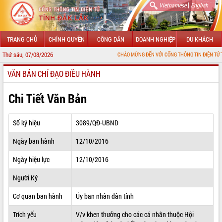
|
Vietnamese
English
TRANG CHỦ
CHÍNH QUYỀN
CÔNG DÂN
DOANH NGHIỆP
DU KHÁCH
Thứ sáu, 07/08/2026
CHÀO MỪNG ĐẾN VỚI CỔNG THÔNG TIN ĐIỆN TỬ TỈNH ĐẮK LẮK
VĂN BẢN CHỈ ĐẠO ĐIỀU HÀNH
GIỚI THIỆU
LÃNH ĐẠO UBND TỈNH
Chi Tiết Văn Bản
TIN TỨC SỰ KIỆN
Số ký hiệu
3089/QĐ-UBND
SỞ, BAN, NGÀNH
Ngày ban hành
12/10/2016
UBND CÁC XÃ, PHƯỜNG
Ngày hiệu lực
12/10/2016
THÔNG TIN CHỈ ĐẠO ĐIỀU HÀNH
Người Ký
HỆ THỐNG VĂN BẢN
Cơ quan ban hành
Ủy ban nhân dân tỉnh
Trích yếu
V/v khen thưởng cho các cá nhân thuộc Hội
VĂN BẢN HĐND TỈNH