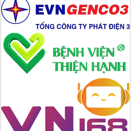
Chuyển đổi số 'mở đường' cho nông
nghiệp Đắk Lắk tăng trưởng bứt phá
Triển khai đồng bộ đo đạc, lập hồ sơ
địa chính, hoàn thiện cơ sở dữ liệu đất
đai
Ứng dụng sinh trắc học - Bước tiến
trong hành trình chuyển đổi số tại Đắk
Lắk
Đắk Lắk nâng cao hiệu quả công tác
Đảng từ Sổ tay đảng viên điện tử
Đắk Lắk đẩy mạnh nuôi biển công
nghệ, hướng tới phát triển thủy sản
bền vững
Tập huấn nâng cao năng lực triển khai
chuyển đổi số cho cán bộ, công chức
cấp xã
Đắk Lắk phát động hưởng ứng Ngày
Quyền của người tiêu dùng Việt Nam
2026
Đẩy mạnh cải cách hành chính, quyết
tâm đạt được mục tiêu tăng trưởng