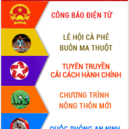
phá cơ chế - Hợp tác công tư
Đề án 06 tạo bước ngoặt đột phá trong
cải cách hành chính tỉnh Đắk Lắk
Kết nối tour, đẩy mạnh chuyển đổi số
để phát triển du lịch Đắk Lắk
Khởi động Dự án Đầu tư xây dựng hạ
tầng kỹ thuật Cụm công nghiệp Tân
Tiến
Gặp mặt các cơ quan báo chí nhân Kỷ
niệm 101 năm Ngày Báo chí Cách
mạng Việt Nam
Đắk Lắk sơ kết 4 năm triển khai thực
hiện Đề án 06 của Chính phủ
Họp báo thông tin về Hội nghị Công bố
Quy hoạch và Xúc tiến đầu tư tỉnh Đắk
Lắk
Khơi thông điểm nghẽn, đẩy nhanh
giải ngân vốn khắc phục thiên tai
HĐND tỉnh thông qua điều chỉnh Quy
hoạch tỉnh thời kỳ 2021-2030