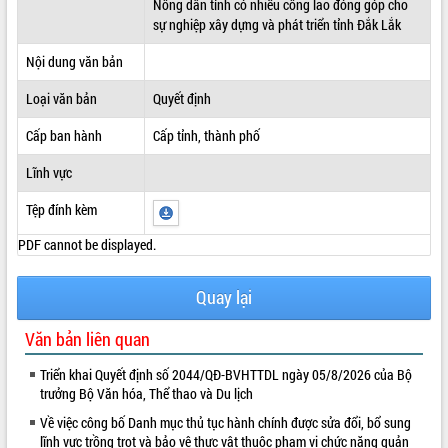
Nông dân tỉnh có nhiều công lao đóng góp cho
sự nghiệp xây dựng và phát triển tỉnh Đắk Lắk
ĐIỂM TIN VĂN BẢN
Nội dung văn bản
QUY HOẠCH - KẾ HOẠCH
Loại văn bản
Quyết định
Cấp ban hành
Cấp tỉnh, thành phố
Lĩnh vực
Tệp đính kèm
PDF cannot be displayed.
Quay lại
Văn bản liên quan
Triển khai Quyết định số 2044/QĐ-BVHTTDL ngày 05/8/2026 của Bộ
trưởng Bộ Văn hóa, Thể thao và Du lịch
Về việc công bố Danh mục thủ tục hành chính được sửa đổi, bổ sung
lĩnh vực trồng trọt và bảo vệ thực vật thuộc phạm vi chức năng quản