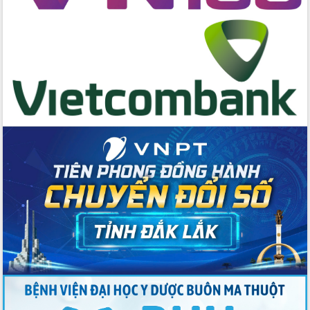
hai con số trong năm 2026
Tổ chức trang trọng Lễ hội Đền thờ
Lương Văn Chánh năm 2026
Phó Bí thư Tỉnh ủy Đắk Lắk Đỗ Hữu
Huy giữ chức Bí thư Đảng ủy Ủy Ban
Nhân dân tỉnh
Bệnh án điện tử thúc đẩy chuyển đổi
số y tế tại Đắk Lắk
Chuyển đổi số thư viện: Mở rộng
không gian tri thức trong thời đại số
Đánh giá, rút kinh nghiệm công tác tổ
chức diễn tập trước ngày bầu cử
Chương trình “Gặp gỡ hữu nghị –
Friendship Meeting New Year 2026”
Bầu cử Quốc hội và HĐND: Cử tri Đắk
Lắk gửi gắm niềm tin, kỳ vọng vào lá
phiếu
Đắk Lắk sẵn sàng các điều kiện cho
Ngày hội bầu cử đại biểu Quốc hội
khóa XVI và HĐND các cấp nhiệm kỳ