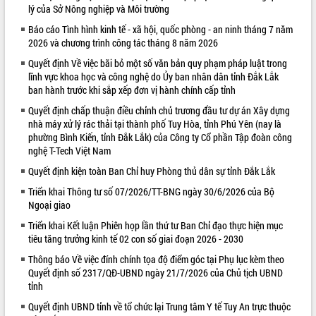
lý của Sở Nông nghiệp và Môi trường
VIDEO
Báo cáo Tình hình kinh tế - xã hội, quốc phòng - an ninh tháng 7 năm
2026 và chương trình công tác tháng 8 năm 2026
Loading the player...
Quyết định Về việc bãi bỏ một số văn bản quy phạm pháp luật trong
Khám bệnh, cấp phát thuốc miễn phí
lĩnh vực khoa học và công nghệ do Ủy ban nhân dân tỉnh Đắk Lắk
và tặng quà người dân xã Cư Pui
ban hành trước khi sắp xếp đơn vị hành chính cấp tỉnh
Hội nghị UBND tỉnh Đắk Lắk thường kỳ
Quyết định chấp thuận điều chỉnh chủ trương đầu tư dự án Xây dựng
tháng 7/2026
nhà máy xử lý rác thải tại thành phố Tuy Hòa, tỉnh Phú Yên (nay là
Lễ truy tặng danh hiệu “Bà Mẹ Việt
phường Bình Kiến, tỉnh Đắk Lắk) của Công ty Cổ phần Tập đoàn công
Nam Anh hùng” và trao Huân chương
nghệ T-Tech Việt Nam
Lao động
Quyết định kiện toàn Ban Chỉ huy Phòng thủ dân sự tỉnh Đắk Lắk
ALBUM ẢNH
UBND tỉnh Đắk Lắk triển khai nhiệm
vụ 6 tháng cuối năm 2026
Triển khai Thông tư số 07/2026/TT-BNG ngày 30/6/2026 của Bộ
Ngoại giao
Kỳ họp thứ Hai, Hội đồng nhân dân
tỉnh khóa XI quyết nghị nhiều nội dung
Triển khai Kết luận Phiên họp lần thứ tư Ban Chỉ đạo thực hiện mục
quan trọng
tiêu tăng trưởng kinh tế 02 con số giai đoạn 2026 - 2030
Bí thư Tỉnh ủy Lương Nguyễn Minh
Thông báo Về việc đính chính tọa độ điểm góc tại Phụ lục kèm theo
Triết thăm, tặng quà người có công với
Quyết định số 2317/QĐ-UBND ngày 21/7/2026 của Chủ tịch UBND
cách mạng
tỉnh
Rà soát, hoàn thiện hệ thống thiết chế
Quyết định UBND tỉnh về tổ chức lại Trung tâm Y tế Tuy An trực thuộc
văn hóa, thể thao đáp ứng yêu cầu
LIÊN KẾT WEB