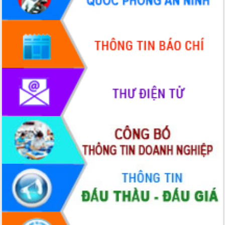
Hội thảo góp ý hồ sơ điều chỉnh quy
hoạch tỉnh Đắk Lắk thời kỳ 2021-2030,
tầm nhìn đến năm 2050
Nâng cao hiệu quả hoạt động của các
doanh nghiệp nhà nước
Hội nghị triển khai kết nối mạng
truyền số liệu chuyên dùng phục vụ cơ
quan Đảng, Nhà nước
Lễ phát động chuỗi hoạt động chung
tay làm sạch môi trường
Xã Ea Kar bước chuyển mình trong
công tác cải cách hành chính mô hình
mới
UBND tỉnh họp báo định kỳ tháng 4
năm 2026
Hội thảo khoa học “Giải pháp thúc đẩy
phát triển nền kinh tế xanh tại tỉnh
Đắk Lắk”
Tăng cường giám sát, đôn đốc thực
hiện nhiệm vụ quản lý tài sản công
hàng tuần