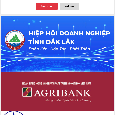
Tập huấn ứng dụng trí tuệ nhân tạo (AI)
Bình chọn
Kết quả
trong thương mại điện tử năm 2026
Đoàn đại biểu Quốc hội tỉnh Đắk Lắk
trao đổi thông tin trước Kỳ họp thứ
nhất, Quốc hội khóa XVI
Quyết liệt cải cách hành chính, khơi
thông nguồn lực phát triển
Nâng cao hiệu lực, hiệu quả HĐND
tỉnh thông qua hiện đại hóa hành chính
Xã Ea Phê gắn cải cách hành chính với
chuyển đổi số
Phó Chủ tịch Thường trực UBND tỉnh
Hồ Thị Nguyên Thảo làm việc tại Trung
tâm Phục vụ hành chính công xã Ea
Phê
Xây dựng nền hành chính số đồng
hành cùng nông dân dân, doanh nghiệp
Giai đoạn 2026-2030, Đắk Lắk phấn
đấu có 77% xã đạt chuẩn nông thôn
mới