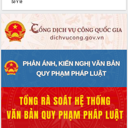
Sở Y tế
phát triển mới
Thường trực HĐND tỉnh Đắk Lắk gặp
mặt Đoàn chuyên gia y tế TP. Hồ Chí
Minh
Lễ truy điệu và an táng hài cốt liệt sĩ
tại Nghĩa trang Liệt sĩ xã Sơn Hòa
Bàn giải pháp tháo gỡ khó khăn trong
xuất khẩu sầu riêng và triển khai quy
định EUDR
Thứ trưởng Bộ Nông nghiệp và Môi
trường Nguyễn Hoàng Hiệp khảo sát
vùng trồng và doanh nghiệp đóng gói
sầu riêng tại Đắk Lắk
Trình diễn nghệ thuật chế biến các
món ăn từ sầu riêng
Đắk Lắk công bố Quy hoạch và xúc
tiến đầu tư tỉnh
Ngành cá ngừ Đắk Lắk chủ động thích
ứng để giữ vững thị trường xuất khẩu
Diễn đàn Kinh tế tư nhân Việt Nam đột