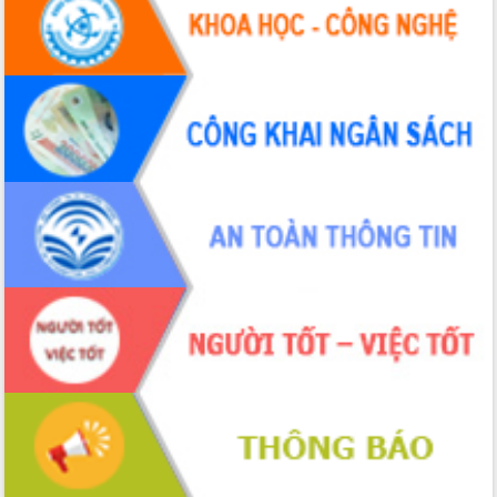
Tháo gỡ những vướng mắc, đẩy mạnh
công tác cải cách thủ tục hành chính
tại Trung tâm Phục vụ hành chính
công tỉnh
Đắk Lắk: Tôn vinh 46 giải pháp tại Hội
thi Sáng tạo Kỹ thuật 2024 - 2025
Đắk Lắk rà soát, điều chỉnh Đề án 190
về phát triển nuôi trồng thủy sản
Phó Chủ tịch UBND tỉnh Đắk Lắk
Trương Công Thái kiểm tra thực địa
Dự án cao tốc Khánh Hòa - Buôn Ma
Thuột
Định vị cà phê Việt Nam như một “di
sản sống” trong dòng chảy toàn cầu
Xây dựng nông thôn mới: Nâng cao đời
sống người dân từ những mô hình thiết
thực
Quyết liệt tháo gỡ vướng mắc, đẩy
nhanh tiến độ các dự án trọng điểm
trong Khu kinh tế Nam Phú Yên