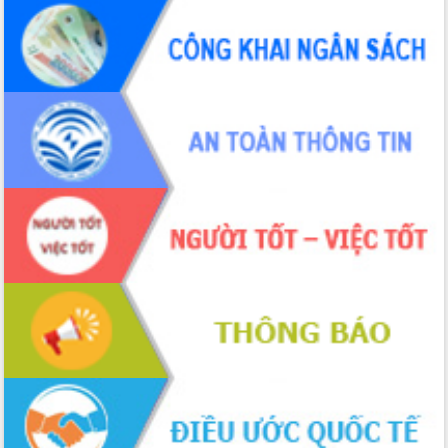
Định vị cà phê Việt Nam như một “di
sản sống” trong dòng chảy toàn cầu
Xây dựng nông thôn mới: Nâng cao đời
sống người dân từ những mô hình thiết
thực
Quyết liệt tháo gỡ vướng mắc, đẩy
nhanh tiến độ các dự án trọng điểm
trong Khu kinh tế Nam Phú Yên
Hòn Yến phát triển du lịch gắn với bảo
tồn biển
Lấy ý kiến điều chỉnh Quy hoạch tỉnh
Đắk Lắk thời kỳ 2021-2030, tầm nhìn
đến năm 2050
Phát động chiến dịch 30 ngày đêm
giải phóng mặt bằng Tuyến đường bộ
ven biển
Đắk Lắk nỗ lực thúc đẩy tăng trưởng
kinh tế từ 10% trở lên trong Quý
II/2026
Đắk Lắk ký kết thỏa thuận hợp tác về