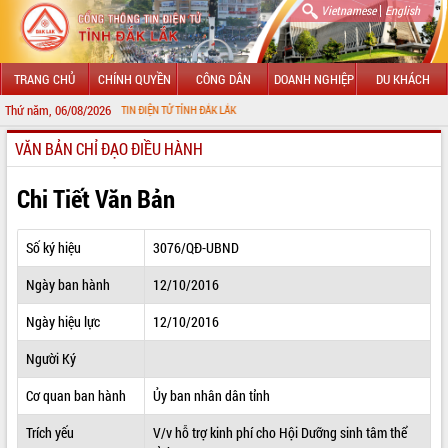
|
Vietnamese
English
TRANG CHỦ
CHÍNH QUYỀN
CÔNG DÂN
DOANH NGHIỆP
DU KHÁCH
Thứ năm, 06/08/2026
ỚI CỔNG THÔNG TIN ĐIỆN TỬ TỈNH ĐẮK LẮK
VĂN BẢN CHỈ ĐẠO ĐIỀU HÀNH
GIỚI THIỆU
LÃNH ĐẠO UBND TỈNH
Chi Tiết Văn Bản
TIN TỨC SỰ KIỆN
Số ký hiệu
3076/QĐ-UBND
SỞ, BAN, NGÀNH
Ngày ban hành
12/10/2016
UBND CÁC XÃ, PHƯỜNG
Ngày hiệu lực
12/10/2016
THÔNG TIN CHỈ ĐẠO ĐIỀU HÀNH
Người Ký
HỆ THỐNG VĂN BẢN
Cơ quan ban hành
Ủy ban nhân dân tỉnh
Trích yếu
V/v hỗ trợ kinh phí cho Hội Dưỡng sinh tâm thể
VĂN BẢN HĐND TỈNH