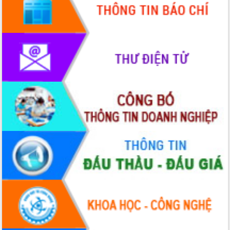
mới
UBND tỉnh họp báo định kỳ tháng 4
năm 2026
Hội thảo khoa học “Giải pháp thúc đẩy
phát triển nền kinh tế xanh tại tỉnh
Đắk Lắk”
Tăng cường giám sát, đôn đốc thực
hiện nhiệm vụ quản lý tài sản công
hàng tuần
Tháo gỡ những vướng mắc, đẩy mạnh
công tác cải cách thủ tục hành chính
tại Trung tâm Phục vụ hành chính
công tỉnh
Đắk Lắk: Tôn vinh 46 giải pháp tại Hội
thi Sáng tạo Kỹ thuật 2024 - 2025
Đắk Lắk rà soát, điều chỉnh Đề án 190
về phát triển nuôi trồng thủy sản
Phó Chủ tịch UBND tỉnh Đắk Lắk
Trương Công Thái kiểm tra thực địa
Dự án cao tốc Khánh Hòa - Buôn Ma
Thuột