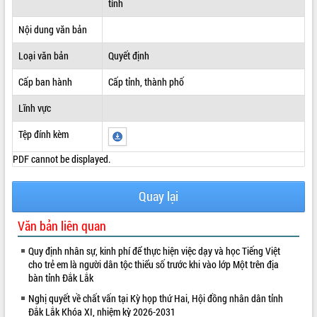
tỉnh
ĐIỂM TIN VĂN BẢN
Nội dung văn bản
QUY HOẠCH - KẾ HOẠCH
Loại văn bản
Quyết định
Cấp ban hành
Cấp tỉnh, thành phố
Lĩnh vực
Tệp đính kèm
PDF cannot be displayed.
Quay lại
Văn bản liên quan
Quy định nhân sự, kinh phí để thực hiện việc dạy và học Tiếng Việt
cho trẻ em là người dân tộc thiểu số trước khi vào lớp Một trên địa
bàn tỉnh Đắk Lắk
Nghị quyết về chất vấn tại Kỳ họp thứ Hai, Hội đồng nhân dân tỉnh
Đắk Lắk Khóa XI, nhiệm kỳ 2026-2031