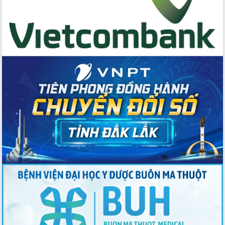
Chương trình “Gặp gỡ hữu nghị –
Friendship Meeting New Year 2026”
Bầu cử Quốc hội và HĐND: Cử tri Đắk
Lắk gửi gắm niềm tin, kỳ vọng vào lá
phiếu
Đắk Lắk sẵn sàng các điều kiện cho
Ngày hội bầu cử đại biểu Quốc hội
khóa XVI và HĐND các cấp nhiệm kỳ
2026-2031
Đảm bảo cuộc bầu cử đại biểu Quốc
hội và đại biểu HĐND các cấp diễn ra
an toàn, hiệu quả, đúng quy định
Thủ tướng Chính phủ Phạm Minh Chính
kiểm tra, chỉ đạo hoàn thành các dự
án cao tốc và thăm khu tái định cư tại
Đắk Lắk
Sôi nổi Hội đua ngựa truyền thống Gò
Thì Thùng mừng Xuân Bính Ngọ 2026
Lãnh đạo tỉnh dâng hương tưởng niệm
tại Đập Đồng Cam đầu Xuân Bính Ngọ