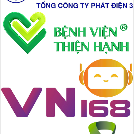
Tập huấn nâng cao năng lực triển khai
chuyển đổi số cho cán bộ, công chức
cấp xã
Đắk Lắk phát động hưởng ứng Ngày
Quyền của người tiêu dùng Việt Nam
2026
Đẩy mạnh cải cách hành chính, quyết
tâm đạt được mục tiêu tăng trưởng
hai con số trong năm 2026
Tổ chức trang trọng Lễ hội Đền thờ
Lương Văn Chánh năm 2026
Phó Bí thư Tỉnh ủy Đắk Lắk Đỗ Hữu
Huy giữ chức Bí thư Đảng ủy Ủy Ban
Nhân dân tỉnh
Bệnh án điện tử thúc đẩy chuyển đổi
số y tế tại Đắk Lắk
Chuyển đổi số thư viện: Mở rộng
không gian tri thức trong thời đại số
Đánh giá, rút kinh nghiệm công tác tổ
chức diễn tập trước ngày bầu cử