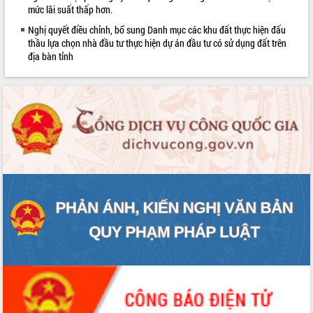
sầu riêng tại Đắk Lắk
mức lãi suất thấp hơn.
Trình diễn nghệ thuật chế biến các
Nghị quyết điều chỉnh, bổ sung Danh mục các khu đất thực hiện đấu
món ăn từ sầu riêng
thầu lựa chọn nhà đầu tư thực hiện dự án đầu tư có sử dụng đất trên
địa bàn tỉnh
Đắk Lắk công bố Quy hoạch và xúc
tiến đầu tư tỉnh
Ngành cá ngừ Đắk Lắk chủ động thích
ứng để giữ vững thị trường xuất khẩu
Diễn đàn Kinh tế tư nhân Việt Nam đột
phá cơ chế - Hợp tác công tư
Đề án 06 tạo bước ngoặt đột phá trong
cải cách hành chính tỉnh Đắk Lắk
Kết nối tour, đẩy mạnh chuyển đổi số
để phát triển du lịch Đắk Lắk
Khởi động Dự án Đầu tư xây dựng hạ
tầng kỹ thuật Cụm công nghiệp Tân
Tiến
Gặp mặt các cơ quan báo chí nhân Kỷ
niệm 101 năm Ngày Báo chí Cách
mạng Việt Nam
Đắk Lắk sơ kết 4 năm triển khai thực