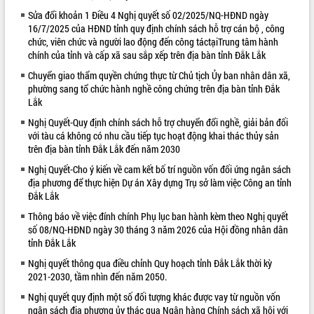
Sửa đổi khoản 1 Điều 4 Nghị quyết số 02/2025/NQ-HĐND ngày
VIDEO
16/7/2025 của HĐND tỉnh quy định chính sách hỗ trợ cán bộ , công
chức, viên chức và người lao động đến công táctạiTrung tâm hành
Loading the player...
chính của tỉnh và cấp xã sau sắp xếp trên địa bàn tỉnh Đắk Lắk
Bí thư Tỉnh ủy Lương Nguyễn Minh
Chuyển giao thẩm quyền chứng thực từ Chủ tịch Ủy ban nhân dân xã,
Triết thăm, tặng quà người có công với
phường sang tổ chức hành nghề công chứng trên địa bàn tỉnh Đắk
cách mạng
Lắk
Rà soát, hoàn thiện hệ thống thiết chế
Nghị Quyết-Quy định chính sách hỗ trợ chuyển đổi nghề, giải bản đối
văn hóa, thể thao đáp ứng yêu cầu
với tàu cá không có nhu cầu tiếp tục hoạt động khai thác thủy sản
phát triển mới
trên địa bàn tỉnh Đắk Lắk đến năm 2030
Thường trực HĐND tỉnh Đắk Lắk gặp
Nghị Quyết-Cho ý kiến về cam kết bố trí nguồn vốn đối ứng ngân sách
mặt Đoàn chuyên gia y tế TP. Hồ Chí
ALBUM ẢNH
địa phương để thực hiện Dự án Xây dựng Trụ sở làm việc Công an tỉnh
Minh
Đắk Lắk
Lễ truy điệu và an táng hài cốt liệt sĩ
Thông báo về việc đính chính Phụ lục ban hành kèm theo Nghị quyết
tại Nghĩa trang Liệt sĩ xã Sơn Hòa
số 08/NQ-HĐND ngày 30 tháng 3 năm 2026 của Hội đồng nhân dân
Bàn giải pháp tháo gỡ khó khăn trong
tỉnh Đắk Lắk
xuất khẩu sầu riêng và triển khai quy
Nghị quyết thông qua điều chỉnh Quy hoạch tỉnh Đắk Lắk thời kỳ
định EUDR
2021-2030, tầm nhìn đến năm 2050.
Thứ trưởng Bộ Nông nghiệp và Môi
trường Nguyễn Hoàng Hiệp khảo sát
Nghị quyết quy định một số đối tượng khác được vay từ nguồn vốn
vùng trồng và doanh nghiệp đóng gói
ngân sách địa phương ủy thác qua Ngân hàng Chính sách xã hội với
LIÊN KẾT WEB