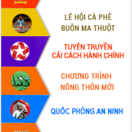
hiện Đề án 06 của Chính phủ
Họp báo thông tin về Hội nghị Công bố
Quy hoạch và Xúc tiến đầu tư tỉnh Đắk
Lắk
Khơi thông điểm nghẽn, đẩy nhanh
giải ngân vốn khắc phục thiên tai
HĐND tỉnh thông qua điều chỉnh Quy
hoạch tỉnh thời kỳ 2021-2030
Hội thảo góp ý hồ sơ điều chỉnh quy
hoạch tỉnh Đắk Lắk thời kỳ 2021-2030,
tầm nhìn đến năm 2050
Nâng cao hiệu quả hoạt động của các
doanh nghiệp nhà nước
Hội nghị triển khai kết nối mạng
truyền số liệu chuyên dùng phục vụ cơ
quan Đảng, Nhà nước
Lễ phát động chuỗi hoạt động chung
tay làm sạch môi trường
Xã Ea Kar bước chuyển mình trong
công tác cải cách hành chính mô hình