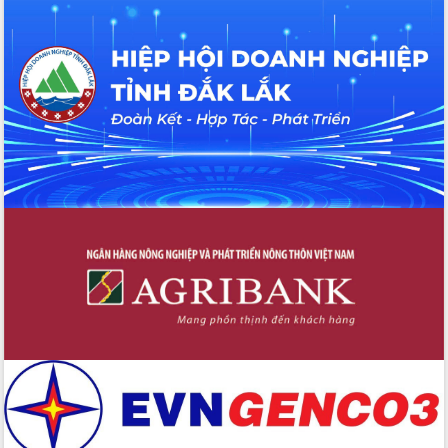
Hồ Thị Nguyên Thảo làm việc tại Trung
tâm Phục vụ hành chính công xã Ea
Phê
Xây dựng nền hành chính số đồng
hành cùng nông dân dân, doanh nghiệp
Giai đoạn 2026-2030, Đắk Lắk phấn
đấu có 77% xã đạt chuẩn nông thôn
mới
Chuyển đổi số 'mở đường' cho nông
nghiệp Đắk Lắk tăng trưởng bứt phá
Triển khai đồng bộ đo đạc, lập hồ sơ
địa chính, hoàn thiện cơ sở dữ liệu đất
đai
Ứng dụng sinh trắc học - Bước tiến
trong hành trình chuyển đổi số tại Đắk
Lắk
Đắk Lắk nâng cao hiệu quả công tác
Đảng từ Sổ tay đảng viên điện tử
Đắk Lắk đẩy mạnh nuôi biển công
nghệ, hướng tới phát triển thủy sản
bền vững