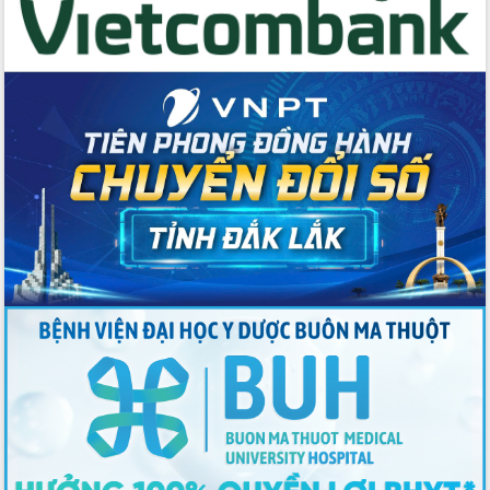
Thứ trưởng Bộ Y tế làm việc với tỉnh
Đắk Lắk về phát triển nhân lực y tế
cho trạm y tế cấp xã
Du lịch Đắk Lắk nâng tầm trải nghiệm
du khách thông qua Hệ thống cơ sở dữ
liệu và Bản đồ số
Tập huấn ứng dụng trí tuệ nhân tạo (AI)
trong thương mại điện tử năm 2026
Đoàn đại biểu Quốc hội tỉnh Đắk Lắk
trao đổi thông tin trước Kỳ họp thứ
nhất, Quốc hội khóa XVI
Quyết liệt cải cách hành chính, khơi
thông nguồn lực phát triển
Nâng cao hiệu lực, hiệu quả HĐND
tỉnh thông qua hiện đại hóa hành chính
Xã Ea Phê gắn cải cách hành chính với
chuyển đổi số
Phó Chủ tịch Thường trực UBND tỉnh
Hồ Thị Nguyên Thảo làm việc tại Trung
tâm Phục vụ hành chính công xã Ea
Phê