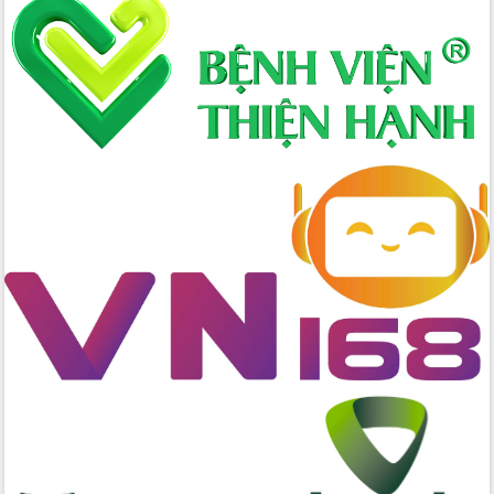
Xây dựng nông thôn mới: Nâng cao đời
sống người dân từ những mô hình thiết
thực
Quyết liệt tháo gỡ vướng mắc, đẩy
nhanh tiến độ các dự án trọng điểm
trong Khu kinh tế Nam Phú Yên
Hòn Yến phát triển du lịch gắn với bảo
tồn biển
Lấy ý kiến điều chỉnh Quy hoạch tỉnh
Đắk Lắk thời kỳ 2021-2030, tầm nhìn
đến năm 2050
Phát động chiến dịch 30 ngày đêm
giải phóng mặt bằng Tuyến đường bộ
ven biển
Đắk Lắk nỗ lực thúc đẩy tăng trưởng
kinh tế từ 10% trở lên trong Quý
II/2026
Đắk Lắk ký kết thỏa thuận hợp tác về
chuyển đổi số giai đoạn 2026 – 2030
với Tập đoàn Bưu chính Viễn thông
Việt Nam