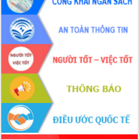
món ăn từ sầu riêng
Đắk Lắk công bố Quy hoạch và xúc
tiến đầu tư tỉnh
Ngành cá ngừ Đắk Lắk chủ động thích
ứng để giữ vững thị trường xuất khẩu
Diễn đàn Kinh tế tư nhân Việt Nam đột
phá cơ chế - Hợp tác công tư
Đề án 06 tạo bước ngoặt đột phá trong
cải cách hành chính tỉnh Đắk Lắk
Kết nối tour, đẩy mạnh chuyển đổi số
để phát triển du lịch Đắk Lắk
Khởi động Dự án Đầu tư xây dựng hạ
tầng kỹ thuật Cụm công nghiệp Tân
Tiến
Gặp mặt các cơ quan báo chí nhân Kỷ
niệm 101 năm Ngày Báo chí Cách
mạng Việt Nam
Đắk Lắk sơ kết 4 năm triển khai thực
hiện Đề án 06 của Chính phủ
Họp báo thông tin về Hội nghị Công bố