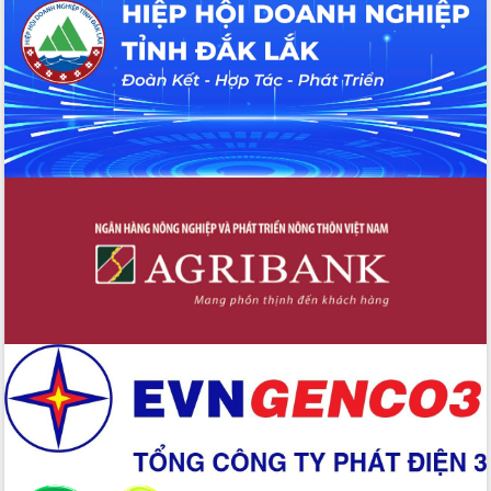
Hội thảo khoa học “Giải pháp thúc đẩy
phát triển nền kinh tế xanh tại tỉnh
Đắk Lắk”
Tăng cường giám sát, đôn đốc thực
hiện nhiệm vụ quản lý tài sản công
hàng tuần
Tháo gỡ những vướng mắc, đẩy mạnh
công tác cải cách thủ tục hành chính
tại Trung tâm Phục vụ hành chính
công tỉnh
Đắk Lắk: Tôn vinh 46 giải pháp tại Hội
thi Sáng tạo Kỹ thuật 2024 - 2025
Đắk Lắk rà soát, điều chỉnh Đề án 190
về phát triển nuôi trồng thủy sản
Phó Chủ tịch UBND tỉnh Đắk Lắk
Trương Công Thái kiểm tra thực địa
Dự án cao tốc Khánh Hòa - Buôn Ma
Thuột
Định vị cà phê Việt Nam như một “di
sản sống” trong dòng chảy toàn cầu