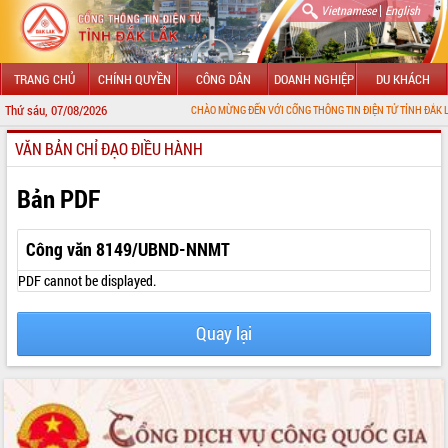
|
Vietnamese
English
TRANG CHỦ
CHÍNH QUYỀN
CÔNG DÂN
DOANH NGHIỆP
DU KHÁCH
Thứ sáu, 07/08/2026
CHÀO MỪNG ĐẾN VỚI CỔNG THÔNG TIN ĐIỆN TỬ TỈNH ĐẮK LẮK
VĂN BẢN CHỈ ĐẠO ĐIỀU HÀNH
GIỚI THIỆU
LÃNH ĐẠO UBND TỈNH
Bản PDF
TIN TỨC SỰ KIỆN
Công văn 8149/UBND-NNMT
SỞ, BAN, NGÀNH
PDF cannot be displayed.
UBND CÁC XÃ, PHƯỜNG
Quay lại
THÔNG TIN CHỈ ĐẠO ĐIỀU HÀNH
HỆ THỐNG VĂN BẢN
VĂN BẢN HĐND TỈNH