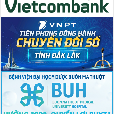
Đoàn đại biểu Quốc hội tỉnh Đắk Lắk
trao đổi thông tin trước Kỳ họp thứ
nhất, Quốc hội khóa XVI
Quyết liệt cải cách hành chính, khơi
thông nguồn lực phát triển
Nâng cao hiệu lực, hiệu quả HĐND
tỉnh thông qua hiện đại hóa hành chính
Xã Ea Phê gắn cải cách hành chính với
chuyển đổi số
Phó Chủ tịch Thường trực UBND tỉnh
Hồ Thị Nguyên Thảo làm việc tại Trung
tâm Phục vụ hành chính công xã Ea
Phê
Xây dựng nền hành chính số đồng
hành cùng nông dân dân, doanh nghiệp
Giai đoạn 2026-2030, Đắk Lắk phấn
đấu có 77% xã đạt chuẩn nông thôn
mới
Chuyển đổi số 'mở đường' cho nông
nghiệp Đắk Lắk tăng trưởng bứt phá