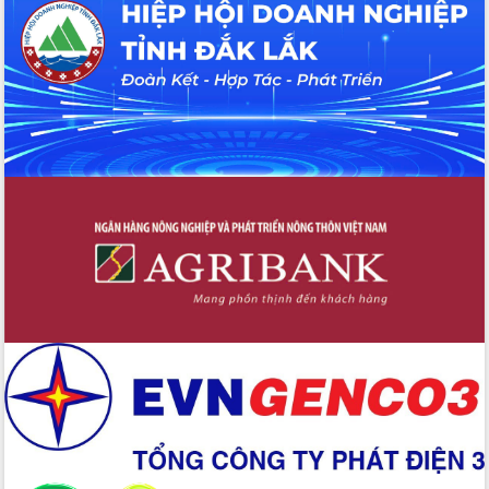
tại Trung tâm Phục vụ hành chính
công tỉnh
Đắk Lắk: Tôn vinh 46 giải pháp tại Hội
thi Sáng tạo Kỹ thuật 2024 - 2025
Đắk Lắk rà soát, điều chỉnh Đề án 190
về phát triển nuôi trồng thủy sản
Phó Chủ tịch UBND tỉnh Đắk Lắk
Trương Công Thái kiểm tra thực địa
Dự án cao tốc Khánh Hòa - Buôn Ma
Thuột
Định vị cà phê Việt Nam như một “di
sản sống” trong dòng chảy toàn cầu
Xây dựng nông thôn mới: Nâng cao đời
sống người dân từ những mô hình thiết
thực
Quyết liệt tháo gỡ vướng mắc, đẩy
nhanh tiến độ các dự án trọng điểm
trong Khu kinh tế Nam Phú Yên
Hòn Yến phát triển du lịch gắn với bảo
tồn biển