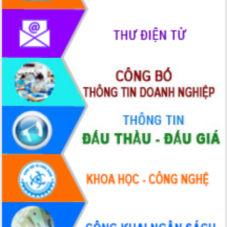
mặt Đoàn chuyên gia y tế TP. Hồ Chí
Minh
Lễ truy điệu và an táng hài cốt liệt sĩ
tại Nghĩa trang Liệt sĩ xã Sơn Hòa
Bàn giải pháp tháo gỡ khó khăn trong
xuất khẩu sầu riêng và triển khai quy
định EUDR
Thứ trưởng Bộ Nông nghiệp và Môi
trường Nguyễn Hoàng Hiệp khảo sát
vùng trồng và doanh nghiệp đóng gói
sầu riêng tại Đắk Lắk
Trình diễn nghệ thuật chế biến các
món ăn từ sầu riêng
Đắk Lắk công bố Quy hoạch và xúc
tiến đầu tư tỉnh
Ngành cá ngừ Đắk Lắk chủ động thích
ứng để giữ vững thị trường xuất khẩu
Diễn đàn Kinh tế tư nhân Việt Nam đột
phá cơ chế - Hợp tác công tư
Đề án 06 tạo bước ngoặt đột phá trong