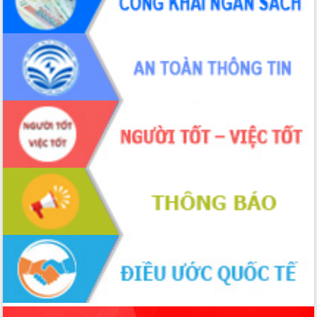
cải cách hành chính tỉnh Đắk Lắk
Kết nối tour, đẩy mạnh chuyển đổi số
để phát triển du lịch Đắk Lắk
Khởi động Dự án Đầu tư xây dựng hạ
tầng kỹ thuật Cụm công nghiệp Tân
Tiến
Gặp mặt các cơ quan báo chí nhân Kỷ
niệm 101 năm Ngày Báo chí Cách
mạng Việt Nam
Đắk Lắk sơ kết 4 năm triển khai thực
hiện Đề án 06 của Chính phủ
Họp báo thông tin về Hội nghị Công bố
Quy hoạch và Xúc tiến đầu tư tỉnh Đắk
Lắk
Khơi thông điểm nghẽn, đẩy nhanh
giải ngân vốn khắc phục thiên tai
HĐND tỉnh thông qua điều chỉnh Quy
hoạch tỉnh thời kỳ 2021-2030
Hội thảo góp ý hồ sơ điều chỉnh quy
hoạch tỉnh Đắk Lắk thời kỳ 2021-2030,