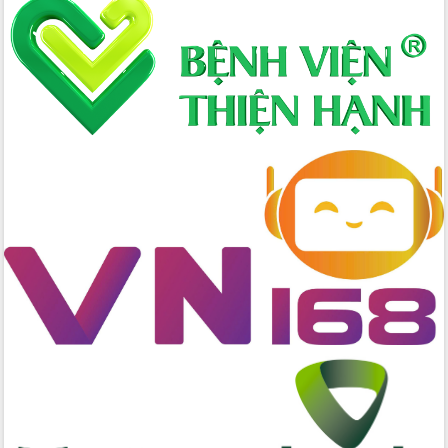
Lấy ý kiến điều chỉnh Quy hoạch tỉnh
Đắk Lắk thời kỳ 2021-2030, tầm nhìn
đến năm 2050
Phát động chiến dịch 30 ngày đêm
giải phóng mặt bằng Tuyến đường bộ
ven biển
Đắk Lắk nỗ lực thúc đẩy tăng trưởng
kinh tế từ 10% trở lên trong Quý
II/2026
Đắk Lắk ký kết thỏa thuận hợp tác về
chuyển đổi số giai đoạn 2026 – 2030
với Tập đoàn Bưu chính Viễn thông
Việt Nam
Thứ trưởng Bộ Y tế làm việc với tỉnh
Đắk Lắk về phát triển nhân lực y tế
cho trạm y tế cấp xã
Du lịch Đắk Lắk nâng tầm trải nghiệm
du khách thông qua Hệ thống cơ sở dữ
liệu và Bản đồ số
Tập huấn ứng dụng trí tuệ nhân tạo (AI)
trong thương mại điện tử năm 2026