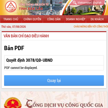
|
Vietnamese
English
TRANG CHỦ
CHÍNH QUYỀN
CÔNG DÂN
DOANH NGHIỆP
DU KHÁCH
Thứ sáu, 07/08/2026
CHÀO MỪNG ĐẾN VỚI CỔNG THÔNG TIN ĐIỆ
VĂN BẢN CHỈ ĐẠO ĐIỀU HÀNH
GIỚI THIỆU
LÃNH ĐẠO UBND TỈNH
Bản PDF
TIN TỨC SỰ KIỆN
Quyết định 3078/QĐ-UBND
SỞ, BAN, NGÀNH
PDF cannot be displayed.
UBND CÁC XÃ, PHƯỜNG
Quay lại
THÔNG TIN CHỈ ĐẠO ĐIỀU HÀNH
HỆ THỐNG VĂN BẢN
VĂN BẢN HĐND TỈNH