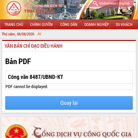
|
Vietnamese
English
TRANG CHỦ
CHÍNH QUYỀN
CÔNG DÂN
DOANH NGHIỆP
DU KHÁCH
Thứ năm, 06/08/2026
CHÀO MỪNG
VĂN BẢN CHỈ ĐẠO ĐIỀU HÀNH
GIỚI THIỆU
LÃNH ĐẠO UBND TỈNH
Bản PDF
TIN TỨC SỰ KIỆN
Công văn 8487/UBND-KT
SỞ, BAN, NGÀNH
PDF cannot be displayed.
UBND CÁC XÃ, PHƯỜNG
Quay lại
THÔNG TIN CHỈ ĐẠO ĐIỀU HÀNH
HỆ THỐNG VĂN BẢN
VĂN BẢN HĐND TỈNH