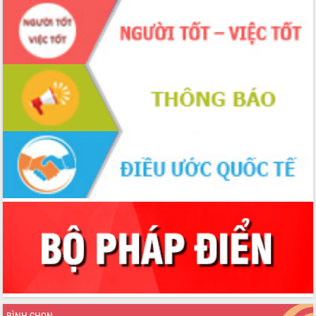
ứng để giữ vững thị trường xuất khẩu
Diễn đàn Kinh tế tư nhân Việt Nam đột
phá cơ chế - Hợp tác công tư
Đề án 06 tạo bước ngoặt đột phá trong
cải cách hành chính tỉnh Đắk Lắk
Kết nối tour, đẩy mạnh chuyển đổi số
để phát triển du lịch Đắk Lắk
Khởi động Dự án Đầu tư xây dựng hạ
tầng kỹ thuật Cụm công nghiệp Tân
Tiến
Gặp mặt các cơ quan báo chí nhân Kỷ
niệm 101 năm Ngày Báo chí Cách
mạng Việt Nam
Đắk Lắk sơ kết 4 năm triển khai thực
hiện Đề án 06 của Chính phủ
Họp báo thông tin về Hội nghị Công bố
Quy hoạch và Xúc tiến đầu tư tỉnh Đắk
Lắk
Khơi thông điểm nghẽn, đẩy nhanh
giải ngân vốn khắc phục thiên tai
BÌNH CHỌN