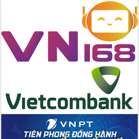
nhanh tiến độ các dự án trọng điểm
trong Khu kinh tế Nam Phú Yên
Hòn Yến phát triển du lịch gắn với bảo
tồn biển
Lấy ý kiến điều chỉnh Quy hoạch tỉnh
Đắk Lắk thời kỳ 2021-2030, tầm nhìn
đến năm 2050
Phát động chiến dịch 30 ngày đêm
giải phóng mặt bằng Tuyến đường bộ
ven biển
Đắk Lắk nỗ lực thúc đẩy tăng trưởng
kinh tế từ 10% trở lên trong Quý
II/2026
Đắk Lắk ký kết thỏa thuận hợp tác về
chuyển đổi số giai đoạn 2026 – 2030
với Tập đoàn Bưu chính Viễn thông
Việt Nam
Thứ trưởng Bộ Y tế làm việc với tỉnh
Đắk Lắk về phát triển nhân lực y tế
cho trạm y tế cấp xã
Du lịch Đắk Lắk nâng tầm trải nghiệm