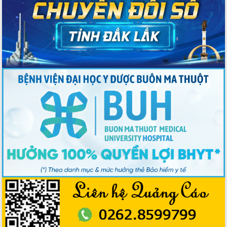
du khách thông qua Hệ thống cơ sở dữ
liệu và Bản đồ số
Tập huấn ứng dụng trí tuệ nhân tạo (AI)
trong thương mại điện tử năm 2026
Đoàn đại biểu Quốc hội tỉnh Đắk Lắk
trao đổi thông tin trước Kỳ họp thứ
nhất, Quốc hội khóa XVI
Quyết liệt cải cách hành chính, khơi
thông nguồn lực phát triển
Nâng cao hiệu lực, hiệu quả HĐND
tỉnh thông qua hiện đại hóa hành chính
Xã Ea Phê gắn cải cách hành chính với
chuyển đổi số
Phó Chủ tịch Thường trực UBND tỉnh
Hồ Thị Nguyên Thảo làm việc tại Trung
tâm Phục vụ hành chính công xã Ea
Phê
Xây dựng nền hành chính số đồng
hành cùng nông dân dân, doanh nghiệp
Giai đoạn 2026-2030, Đắk Lắk phấn
đấu có 77% xã đạt chuẩn nông thôn