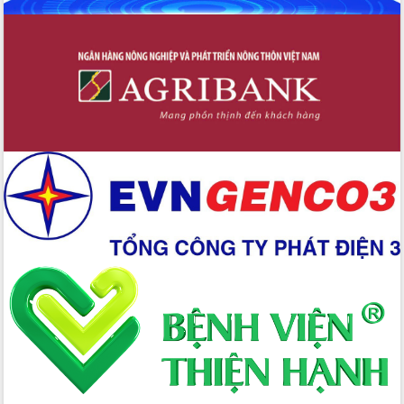
hiện nhiệm vụ quản lý tài sản công
hàng tuần
Tháo gỡ những vướng mắc, đẩy mạnh
công tác cải cách thủ tục hành chính
tại Trung tâm Phục vụ hành chính
công tỉnh
Đắk Lắk: Tôn vinh 46 giải pháp tại Hội
thi Sáng tạo Kỹ thuật 2024 - 2025
Đắk Lắk rà soát, điều chỉnh Đề án 190
về phát triển nuôi trồng thủy sản
Phó Chủ tịch UBND tỉnh Đắk Lắk
Trương Công Thái kiểm tra thực địa
Dự án cao tốc Khánh Hòa - Buôn Ma
Thuột
Định vị cà phê Việt Nam như một “di
sản sống” trong dòng chảy toàn cầu
Xây dựng nông thôn mới: Nâng cao đời
sống người dân từ những mô hình thiết
thực
Quyết liệt tháo gỡ vướng mắc, đẩy