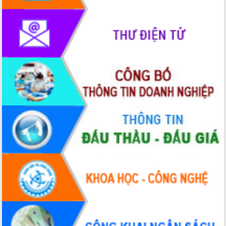
phát triển mới
Thường trực HĐND tỉnh Đắk Lắk gặp
mặt Đoàn chuyên gia y tế TP. Hồ Chí
Minh
Lễ truy điệu và an táng hài cốt liệt sĩ
tại Nghĩa trang Liệt sĩ xã Sơn Hòa
Bàn giải pháp tháo gỡ khó khăn trong
xuất khẩu sầu riêng và triển khai quy
định EUDR
Thứ trưởng Bộ Nông nghiệp và Môi
trường Nguyễn Hoàng Hiệp khảo sát
vùng trồng và doanh nghiệp đóng gói
sầu riêng tại Đắk Lắk
Trình diễn nghệ thuật chế biến các
món ăn từ sầu riêng
Đắk Lắk công bố Quy hoạch và xúc
tiến đầu tư tỉnh
Ngành cá ngừ Đắk Lắk chủ động thích
ứng để giữ vững thị trường xuất khẩu
Diễn đàn Kinh tế tư nhân Việt Nam đột