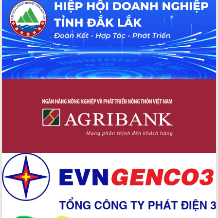
Tháo gỡ những vướng mắc, đẩy mạnh
công tác cải cách thủ tục hành chính
tại Trung tâm Phục vụ hành chính
công tỉnh
Đắk Lắk: Tôn vinh 46 giải pháp tại Hội
thi Sáng tạo Kỹ thuật 2024 - 2025
Đắk Lắk rà soát, điều chỉnh Đề án 190
về phát triển nuôi trồng thủy sản
Phó Chủ tịch UBND tỉnh Đắk Lắk
Trương Công Thái kiểm tra thực địa
Dự án cao tốc Khánh Hòa - Buôn Ma
Thuột
Định vị cà phê Việt Nam như một “di
sản sống” trong dòng chảy toàn cầu
Xây dựng nông thôn mới: Nâng cao đời
sống người dân từ những mô hình thiết
thực
Quyết liệt tháo gỡ vướng mắc, đẩy
nhanh tiến độ các dự án trọng điểm
trong Khu kinh tế Nam Phú Yên