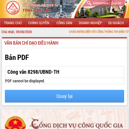
|
Vietnamese
English
TRANG CHỦ
CHÍNH QUYỀN
CÔNG DÂN
DOANH NGHIỆP
DU KHÁCH
Chủ nhật, 09/08/2026
CHÀO MỪNG ĐẾN VỚI CỔNG THÔNG TIN ĐIỆN TỬ TỈNH ĐẮK L
VĂN BẢN CHỈ ĐẠO ĐIỀU HÀNH
GIỚI THIỆU
LÃNH ĐẠO UBND TỈNH
Bản PDF
TIN TỨC SỰ KIỆN
Công văn 8298/UBND-TH
SỞ, BAN, NGÀNH
PDF cannot be displayed.
UBND CÁC XÃ, PHƯỜNG
Quay lại
THÔNG TIN CHỈ ĐẠO ĐIỀU HÀNH
HỆ THỐNG VĂN BẢN
VĂN BẢN HĐND TỈNH