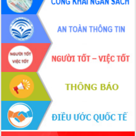
phá cơ chế - Hợp tác công tư
Đề án 06 tạo bước ngoặt đột phá trong
cải cách hành chính tỉnh Đắk Lắk
Kết nối tour, đẩy mạnh chuyển đổi số
để phát triển du lịch Đắk Lắk
Khởi động Dự án Đầu tư xây dựng hạ
tầng kỹ thuật Cụm công nghiệp Tân
Tiến
Gặp mặt các cơ quan báo chí nhân Kỷ
niệm 101 năm Ngày Báo chí Cách
mạng Việt Nam
Đắk Lắk sơ kết 4 năm triển khai thực
hiện Đề án 06 của Chính phủ
Họp báo thông tin về Hội nghị Công bố
Quy hoạch và Xúc tiến đầu tư tỉnh Đắk
Lắk
Khơi thông điểm nghẽn, đẩy nhanh
giải ngân vốn khắc phục thiên tai
HĐND tỉnh thông qua điều chỉnh Quy
hoạch tỉnh thời kỳ 2021-2030