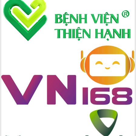
Hòn Yến phát triển du lịch gắn với bảo
tồn biển
Lấy ý kiến điều chỉnh Quy hoạch tỉnh
Đắk Lắk thời kỳ 2021-2030, tầm nhìn
đến năm 2050
Phát động chiến dịch 30 ngày đêm
giải phóng mặt bằng Tuyến đường bộ
ven biển
Đắk Lắk nỗ lực thúc đẩy tăng trưởng
kinh tế từ 10% trở lên trong Quý
II/2026
Đắk Lắk ký kết thỏa thuận hợp tác về
chuyển đổi số giai đoạn 2026 – 2030
với Tập đoàn Bưu chính Viễn thông
Việt Nam
Thứ trưởng Bộ Y tế làm việc với tỉnh
Đắk Lắk về phát triển nhân lực y tế
cho trạm y tế cấp xã
Du lịch Đắk Lắk nâng tầm trải nghiệm
du khách thông qua Hệ thống cơ sở dữ
liệu và Bản đồ số