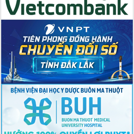
Tập huấn ứng dụng trí tuệ nhân tạo (AI)
trong thương mại điện tử năm 2026
Đoàn đại biểu Quốc hội tỉnh Đắk Lắk
trao đổi thông tin trước Kỳ họp thứ
nhất, Quốc hội khóa XVI
Quyết liệt cải cách hành chính, khơi
thông nguồn lực phát triển
Nâng cao hiệu lực, hiệu quả HĐND
tỉnh thông qua hiện đại hóa hành chính
Xã Ea Phê gắn cải cách hành chính với
chuyển đổi số
Phó Chủ tịch Thường trực UBND tỉnh
Hồ Thị Nguyên Thảo làm việc tại Trung
tâm Phục vụ hành chính công xã Ea
Phê
Xây dựng nền hành chính số đồng
hành cùng nông dân dân, doanh nghiệp
Giai đoạn 2026-2030, Đắk Lắk phấn
đấu có 77% xã đạt chuẩn nông thôn
mới