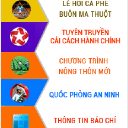
VIDEO
Không có file video nào để phát.
ALBUM ẢNH
LIÊN KẾT WEB