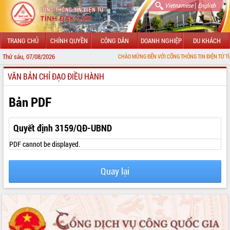
|
Vietnamese
English
TRANG CHỦ
CHÍNH QUYỀN
CÔNG DÂN
DOANH NGHIỆP
DU KHÁCH
Thứ sáu, 07/08/2026
CHÀO MỪNG ĐẾN VỚI CỔNG THÔNG TIN ĐIỆN TỬ TỈNH ĐẮK LẮK
VĂN BẢN CHỈ ĐẠO ĐIỀU HÀNH
GIỚI THIỆU
LÃNH ĐẠO UBND TỈNH
Bản PDF
TIN TỨC SỰ KIỆN
Quyết định 3159/QĐ-UBND
SỞ, BAN, NGÀNH
PDF cannot be displayed.
UBND CÁC XÃ, PHƯỜNG
Quay lại
THÔNG TIN CHỈ ĐẠO ĐIỀU HÀNH
HỆ THỐNG VĂN BẢN
VĂN BẢN HĐND TỈNH