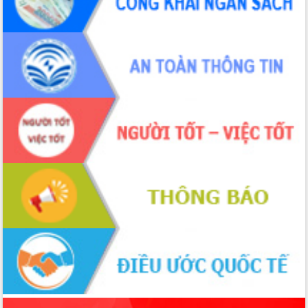
tiến đầu tư tỉnh
Ngành cá ngừ Đắk Lắk chủ động thích
ứng để giữ vững thị trường xuất khẩu
Diễn đàn Kinh tế tư nhân Việt Nam đột
phá cơ chế - Hợp tác công tư
Đề án 06 tạo bước ngoặt đột phá trong
cải cách hành chính tỉnh Đắk Lắk
Kết nối tour, đẩy mạnh chuyển đổi số
để phát triển du lịch Đắk Lắk
Khởi động Dự án Đầu tư xây dựng hạ
tầng kỹ thuật Cụm công nghiệp Tân
Tiến
Gặp mặt các cơ quan báo chí nhân Kỷ
niệm 101 năm Ngày Báo chí Cách
mạng Việt Nam
Đắk Lắk sơ kết 4 năm triển khai thực
hiện Đề án 06 của Chính phủ
Họp báo thông tin về Hội nghị Công bố
Quy hoạch và Xúc tiến đầu tư tỉnh Đắk
Lắk