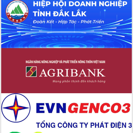
Đắk Lắk”
Tăng cường giám sát, đôn đốc thực
hiện nhiệm vụ quản lý tài sản công
hàng tuần
Tháo gỡ những vướng mắc, đẩy mạnh
công tác cải cách thủ tục hành chính
tại Trung tâm Phục vụ hành chính
công tỉnh
Đắk Lắk: Tôn vinh 46 giải pháp tại Hội
thi Sáng tạo Kỹ thuật 2024 - 2025
Đắk Lắk rà soát, điều chỉnh Đề án 190
về phát triển nuôi trồng thủy sản
Phó Chủ tịch UBND tỉnh Đắk Lắk
Trương Công Thái kiểm tra thực địa
Dự án cao tốc Khánh Hòa - Buôn Ma
Thuột
Định vị cà phê Việt Nam như một “di
sản sống” trong dòng chảy toàn cầu
Xây dựng nông thôn mới: Nâng cao đời
sống người dân từ những mô hình thiết