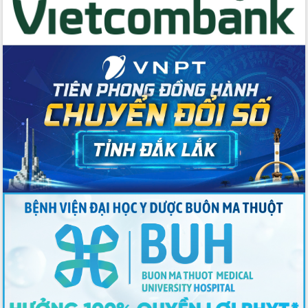
cho trạm y tế cấp xã
Du lịch Đắk Lắk nâng tầm trải nghiệm
du khách thông qua Hệ thống cơ sở dữ
liệu và Bản đồ số
Tập huấn ứng dụng trí tuệ nhân tạo (AI)
trong thương mại điện tử năm 2026
Đoàn đại biểu Quốc hội tỉnh Đắk Lắk
trao đổi thông tin trước Kỳ họp thứ
nhất, Quốc hội khóa XVI
Quyết liệt cải cách hành chính, khơi
thông nguồn lực phát triển
Nâng cao hiệu lực, hiệu quả HĐND
tỉnh thông qua hiện đại hóa hành chính
Xã Ea Phê gắn cải cách hành chính với
chuyển đổi số
Phó Chủ tịch Thường trực UBND tỉnh
Hồ Thị Nguyên Thảo làm việc tại Trung
tâm Phục vụ hành chính công xã Ea
Phê
Xây dựng nền hành chính số đồng
hành cùng nông dân dân, doanh nghiệp