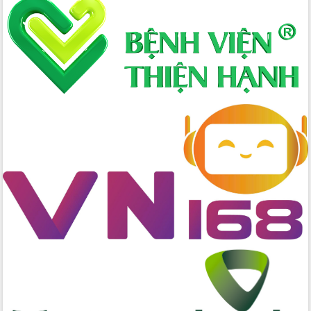
thực
Quyết liệt tháo gỡ vướng mắc, đẩy
nhanh tiến độ các dự án trọng điểm
trong Khu kinh tế Nam Phú Yên
Hòn Yến phát triển du lịch gắn với bảo
tồn biển
Lấy ý kiến điều chỉnh Quy hoạch tỉnh
Đắk Lắk thời kỳ 2021-2030, tầm nhìn
đến năm 2050
Phát động chiến dịch 30 ngày đêm
giải phóng mặt bằng Tuyến đường bộ
ven biển
Đắk Lắk nỗ lực thúc đẩy tăng trưởng
kinh tế từ 10% trở lên trong Quý
II/2026
Đắk Lắk ký kết thỏa thuận hợp tác về
chuyển đổi số giai đoạn 2026 – 2030
với Tập đoàn Bưu chính Viễn thông
Việt Nam
Thứ trưởng Bộ Y tế làm việc với tỉnh
Đắk Lắk về phát triển nhân lực y tế