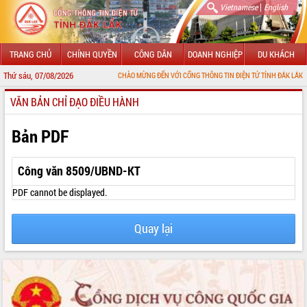
|
Vietnamese
English
TRANG CHỦ
CHÍNH QUYỀN
CÔNG DÂN
DOANH NGHIỆP
DU KHÁCH
Thứ sáu, 07/08/2026
CHÀO MỪNG ĐẾN VỚI CỔNG THÔNG TIN ĐIỆN TỬ TỈNH ĐẮK LẮK
VĂN BẢN CHỈ ĐẠO ĐIỀU HÀNH
GIỚI THIỆU
LÃNH ĐẠO UBND TỈNH
Bản PDF
TIN TỨC SỰ KIỆN
Công văn 8509/UBND-KT
SỞ, BAN, NGÀNH
PDF cannot be displayed.
UBND CÁC XÃ, PHƯỜNG
Quay lại
THÔNG TIN CHỈ ĐẠO ĐIỀU HÀNH
HỆ THỐNG VĂN BẢN
VĂN BẢN HĐND TỈNH