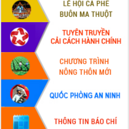
VIDEO
Không có file video nào để phát.
ALBUM ẢNH
LIÊN KẾT WEB