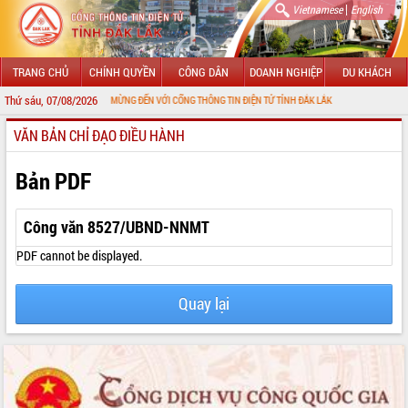
|
Vietnamese
English
TRANG CHỦ
CHÍNH QUYỀN
CÔNG DÂN
DOANH NGHIỆP
DU KHÁCH
Thứ sáu, 07/08/2026
CHÀO MỪNG ĐẾN VỚI CỔNG THÔNG TIN ĐIỆN TỬ TỈNH ĐẮK LẮK
VĂN BẢN CHỈ ĐẠO ĐIỀU HÀNH
GIỚI THIỆU
LÃNH ĐẠO UBND TỈNH
Bản PDF
TIN TỨC SỰ KIỆN
Công văn 8527/UBND-NNMT
SỞ, BAN, NGÀNH
PDF cannot be displayed.
UBND CÁC XÃ, PHƯỜNG
Quay lại
THÔNG TIN CHỈ ĐẠO ĐIỀU HÀNH
HỆ THỐNG VĂN BẢN
VĂN BẢN HĐND TỈNH