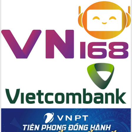
chuyển đổi số giai đoạn 2026 – 2030
với Tập đoàn Bưu chính Viễn thông
Việt Nam
Thứ trưởng Bộ Y tế làm việc với tỉnh
Đắk Lắk về phát triển nhân lực y tế
cho trạm y tế cấp xã
Du lịch Đắk Lắk nâng tầm trải nghiệm
du khách thông qua Hệ thống cơ sở dữ
liệu và Bản đồ số
Tập huấn ứng dụng trí tuệ nhân tạo (AI)
trong thương mại điện tử năm 2026
Đoàn đại biểu Quốc hội tỉnh Đắk Lắk
trao đổi thông tin trước Kỳ họp thứ
nhất, Quốc hội khóa XVI
Quyết liệt cải cách hành chính, khơi
thông nguồn lực phát triển
Nâng cao hiệu lực, hiệu quả HĐND
tỉnh thông qua hiện đại hóa hành chính
Xã Ea Phê gắn cải cách hành chính với
chuyển đổi số
Phó Chủ tịch Thường trực UBND tỉnh