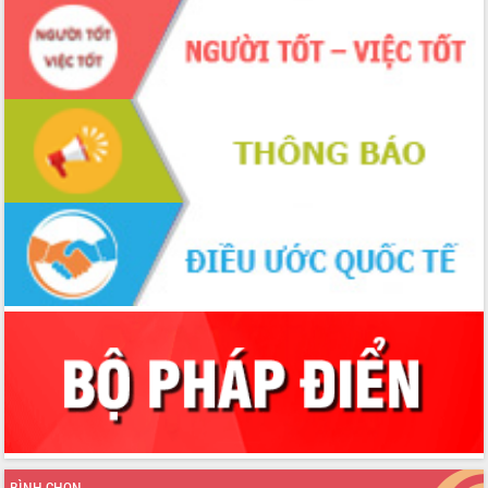
hiện Đề án 06 của Chính phủ
Họp báo thông tin về Hội nghị Công bố
Quy hoạch và Xúc tiến đầu tư tỉnh Đắk
Lắk
Khơi thông điểm nghẽn, đẩy nhanh
giải ngân vốn khắc phục thiên tai
HĐND tỉnh thông qua điều chỉnh Quy
hoạch tỉnh thời kỳ 2021-2030
Hội thảo góp ý hồ sơ điều chỉnh quy
hoạch tỉnh Đắk Lắk thời kỳ 2021-2030,
tầm nhìn đến năm 2050
Nâng cao hiệu quả hoạt động của các
doanh nghiệp nhà nước
Hội nghị triển khai kết nối mạng
truyền số liệu chuyên dùng phục vụ cơ
quan Đảng, Nhà nước
Lễ phát động chuỗi hoạt động chung
tay làm sạch môi trường
Xã Ea Kar bước chuyển mình trong
công tác cải cách hành chính mô hình
BÌNH CHỌN