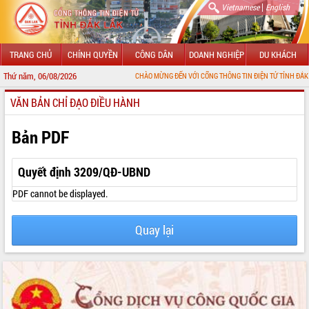
|
Vietnamese
English
TRANG CHỦ
CHÍNH QUYỀN
CÔNG DÂN
DOANH NGHIỆP
DU KHÁCH
Thứ năm, 06/08/2026
CHÀO MỪNG ĐẾN VỚI CỔNG THÔNG TIN ĐIỆN TỬ TỈNH ĐẮK LẮK
VĂN BẢN CHỈ ĐẠO ĐIỀU HÀNH
GIỚI THIỆU
LÃNH ĐẠO UBND TỈNH
Bản PDF
TIN TỨC SỰ KIỆN
Quyết định 3209/QĐ-UBND
SỞ, BAN, NGÀNH
PDF cannot be displayed.
UBND CÁC XÃ, PHƯỜNG
Quay lại
THÔNG TIN CHỈ ĐẠO ĐIỀU HÀNH
HỆ THỐNG VĂN BẢN
VĂN BẢN HĐND TỈNH