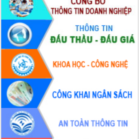
sầu riêng tại Đắk Lắk
Trình diễn nghệ thuật chế biến các
món ăn từ sầu riêng
Đắk Lắk công bố Quy hoạch và xúc
tiến đầu tư tỉnh
Ngành cá ngừ Đắk Lắk chủ động thích
ứng để giữ vững thị trường xuất khẩu
Diễn đàn Kinh tế tư nhân Việt Nam đột
phá cơ chế - Hợp tác công tư
Đề án 06 tạo bước ngoặt đột phá trong
cải cách hành chính tỉnh Đắk Lắk
Kết nối tour, đẩy mạnh chuyển đổi số
để phát triển du lịch Đắk Lắk
Khởi động Dự án Đầu tư xây dựng hạ
tầng kỹ thuật Cụm công nghiệp Tân
Tiến
Gặp mặt các cơ quan báo chí nhân Kỷ
niệm 101 năm Ngày Báo chí Cách
mạng Việt Nam
Đắk Lắk sơ kết 4 năm triển khai thực