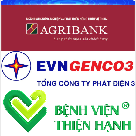
Định vị cà phê Việt Nam như một “di
sản sống” trong dòng chảy toàn cầu
Xây dựng nông thôn mới: Nâng cao đời
sống người dân từ những mô hình thiết
thực
Quyết liệt tháo gỡ vướng mắc, đẩy
nhanh tiến độ các dự án trọng điểm
trong Khu kinh tế Nam Phú Yên
Hòn Yến phát triển du lịch gắn với bảo
tồn biển
Lấy ý kiến điều chỉnh Quy hoạch tỉnh
Đắk Lắk thời kỳ 2021-2030, tầm nhìn
đến năm 2050
Phát động chiến dịch 30 ngày đêm
giải phóng mặt bằng Tuyến đường bộ
ven biển
Đắk Lắk nỗ lực thúc đẩy tăng trưởng
kinh tế từ 10% trở lên trong Quý
II/2026
Đắk Lắk ký kết thỏa thuận hợp tác về