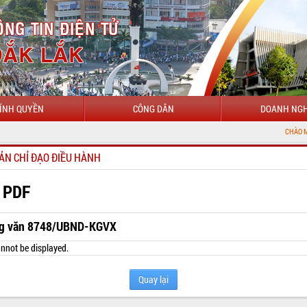
ÍNH QUYỀN
CÔNG DÂN
DOANH NGH
CHÀO MỪNG ĐẾN VỚI
ẢN CHỈ ĐẠO ĐIỀU HÀNH
 PDF
g văn 8748/UBND-KGVX
nnot be displayed.
Quay lại