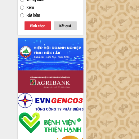
Kém
Rất kém
Bình chọn
Kết quả