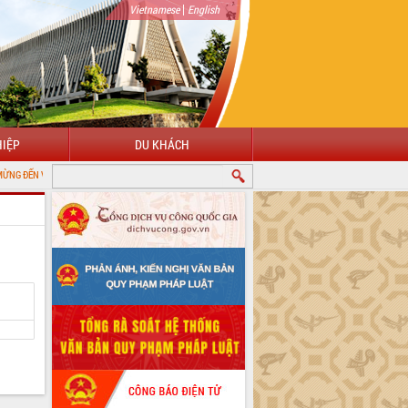
|
Vietnamese
English
IỆP
DU KHÁCH
 CỔNG THÔNG TIN ĐIỆN TỬ TỈNH ĐẮK LẮK