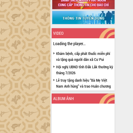
VIDEO
Loading the player...
Khám bệnh, cấp phát thuốc miễn phí
và tặng quà người dân xã Cư Pui
Hội nghị UBND tỉnh Đắk Lắk thường kỳ
tháng 7/2026
Lễ truy tặng danh hiệu “Bà Mẹ Việt
Nam Anh hùng” và trao Huân chương
Lao động
ALBUM ẢNH
UBND tỉnh Đắk Lắk triển khai nhiệm
vụ 6 tháng cuối năm 2026
Kỳ họp thứ Hai, Hội đồng nhân dân
tỉnh khóa XI quyết nghị nhiều nội dung
quan trọng
Bí thư Tỉnh ủy Lương Nguyễn Minh