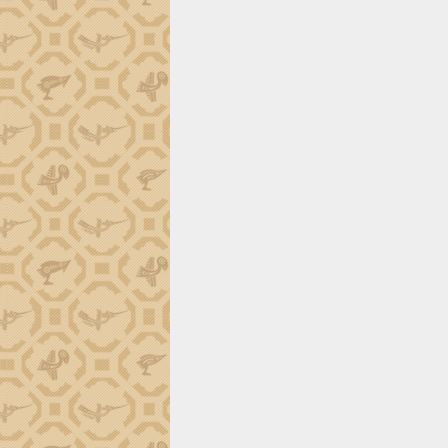
tiến đầu tư tỉnh
Ngành cá ngừ Đắk Lắk chủ động thích
ứng để giữ vững thị trường xuất khẩu
Diễn đàn Kinh tế tư nhân Việt Nam đột
phá cơ chế - Hợp tác công tư
Đề án 06 tạo bước ngoặt đột phá trong
cải cách hành chính tỉnh Đắk Lắk
Kết nối tour, đẩy mạnh chuyển đổi số
để phát triển du lịch Đắk Lắk
Khởi động Dự án Đầu tư xây dựng hạ
tầng kỹ thuật Cụm công nghiệp Tân
Tiến
Gặp mặt các cơ quan báo chí nhân Kỷ
niệm 101 năm Ngày Báo chí Cách
mạng Việt Nam
Đắk Lắk sơ kết 4 năm triển khai thực
hiện Đề án 06 của Chính phủ
Họp báo thông tin về Hội nghị Công bố
Quy hoạch và Xúc tiến đầu tư tỉnh Đắk
Lắk