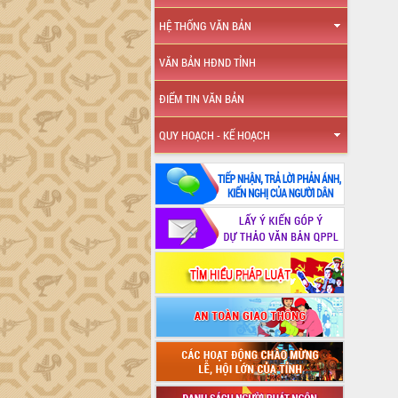
HỆ THỐNG VĂN BẢN
VĂN BẢN HĐND TỈNH
ĐIỂM TIN VĂN BẢN
QUY HOẠCH - KẾ HOẠCH