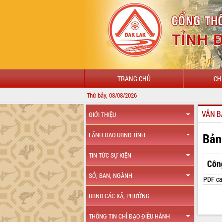
TRANG CHỦ
CH
Thứ bảy, 08/08/2026
VĂN B
GIỚI THIỆU
Bản
LÃNH ĐẠO UBND TỈNH
TIN TỨC SỰ KIỆN
Côn
SỞ, BAN, NGÀNH
PDF ca
UBND CÁC XÃ, PHƯỜNG
THÔNG TIN CHỈ ĐẠO ĐIỀU HÀNH