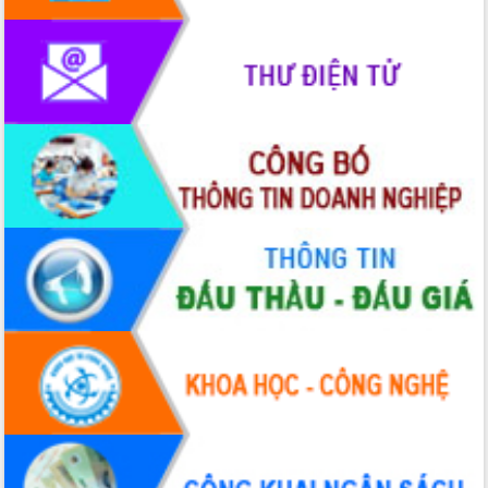
mặt Đoàn chuyên gia y tế TP. Hồ Chí
Minh
Lễ truy điệu và an táng hài cốt liệt sĩ
tại Nghĩa trang Liệt sĩ xã Sơn Hòa
Bàn giải pháp tháo gỡ khó khăn trong
xuất khẩu sầu riêng và triển khai quy
định EUDR
Thứ trưởng Bộ Nông nghiệp và Môi
trường Nguyễn Hoàng Hiệp khảo sát
vùng trồng và doanh nghiệp đóng gói
sầu riêng tại Đắk Lắk
Trình diễn nghệ thuật chế biến các
món ăn từ sầu riêng
Đắk Lắk công bố Quy hoạch và xúc
tiến đầu tư tỉnh
Ngành cá ngừ Đắk Lắk chủ động thích
ứng để giữ vững thị trường xuất khẩu
Diễn đàn Kinh tế tư nhân Việt Nam đột
phá cơ chế - Hợp tác công tư
Đề án 06 tạo bước ngoặt đột phá trong