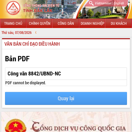
|
Vietnamese
English
TRANG CHỦ
CHÍNH QUYỀN
CÔNG DÂN
DOANH NGHIỆP
DU KHÁCH
Thứ sáu, 07/08/2026
CHÀO MỪNG 
VĂN BẢN CHỈ ĐẠO ĐIỀU HÀNH
GIỚI THIỆU
LÃNH ĐẠO UBND TỈNH
Bản PDF
TIN TỨC SỰ KIỆN
Công văn 8842/UBND-NC
SỞ, BAN, NGÀNH
PDF cannot be displayed.
UBND CÁC XÃ, PHƯỜNG
Quay lại
THÔNG TIN CHỈ ĐẠO ĐIỀU HÀNH
HỆ THỐNG VĂN BẢN
VĂN BẢN HĐND TỈNH