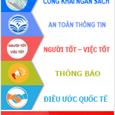
cải cách hành chính tỉnh Đắk Lắk
Kết nối tour, đẩy mạnh chuyển đổi số
để phát triển du lịch Đắk Lắk
Khởi động Dự án Đầu tư xây dựng hạ
tầng kỹ thuật Cụm công nghiệp Tân
Tiến
Gặp mặt các cơ quan báo chí nhân Kỷ
niệm 101 năm Ngày Báo chí Cách
mạng Việt Nam
Đắk Lắk sơ kết 4 năm triển khai thực
hiện Đề án 06 của Chính phủ
Họp báo thông tin về Hội nghị Công bố
Quy hoạch và Xúc tiến đầu tư tỉnh Đắk
Lắk
Khơi thông điểm nghẽn, đẩy nhanh
giải ngân vốn khắc phục thiên tai
HĐND tỉnh thông qua điều chỉnh Quy
hoạch tỉnh thời kỳ 2021-2030
Hội thảo góp ý hồ sơ điều chỉnh quy
hoạch tỉnh Đắk Lắk thời kỳ 2021-2030,