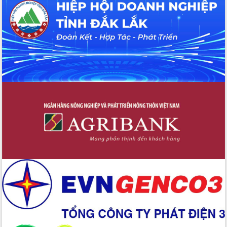
tại Trung tâm Phục vụ hành chính
công tỉnh
Đắk Lắk: Tôn vinh 46 giải pháp tại Hội
thi Sáng tạo Kỹ thuật 2024 - 2025
Đắk Lắk rà soát, điều chỉnh Đề án 190
về phát triển nuôi trồng thủy sản
Phó Chủ tịch UBND tỉnh Đắk Lắk
Trương Công Thái kiểm tra thực địa
Dự án cao tốc Khánh Hòa - Buôn Ma
Thuột
Định vị cà phê Việt Nam như một “di
sản sống” trong dòng chảy toàn cầu
Xây dựng nông thôn mới: Nâng cao đời
sống người dân từ những mô hình thiết
thực
Quyết liệt tháo gỡ vướng mắc, đẩy
nhanh tiến độ các dự án trọng điểm
trong Khu kinh tế Nam Phú Yên
Hòn Yến phát triển du lịch gắn với bảo
tồn biển