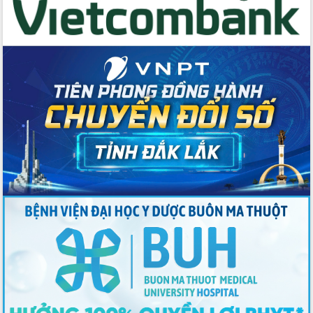
Đoàn đại biểu Quốc hội tỉnh Đắk Lắk
trao đổi thông tin trước Kỳ họp thứ
nhất, Quốc hội khóa XVI
Quyết liệt cải cách hành chính, khơi
thông nguồn lực phát triển
Nâng cao hiệu lực, hiệu quả HĐND
tỉnh thông qua hiện đại hóa hành chính
Xã Ea Phê gắn cải cách hành chính với
chuyển đổi số
Phó Chủ tịch Thường trực UBND tỉnh
Hồ Thị Nguyên Thảo làm việc tại Trung
tâm Phục vụ hành chính công xã Ea
Phê
Xây dựng nền hành chính số đồng
hành cùng nông dân dân, doanh nghiệp
Giai đoạn 2026-2030, Đắk Lắk phấn
đấu có 77% xã đạt chuẩn nông thôn
mới
Chuyển đổi số 'mở đường' cho nông
nghiệp Đắk Lắk tăng trưởng bứt phá