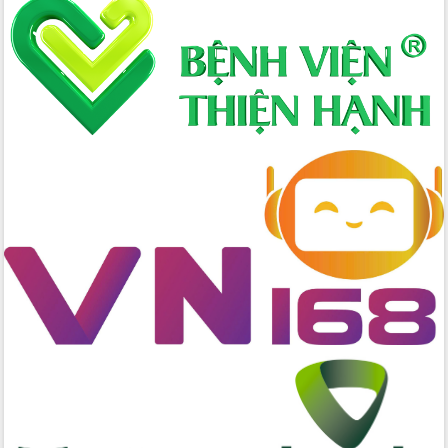
Lấy ý kiến điều chỉnh Quy hoạch tỉnh
Đắk Lắk thời kỳ 2021-2030, tầm nhìn
đến năm 2050
Phát động chiến dịch 30 ngày đêm
giải phóng mặt bằng Tuyến đường bộ
ven biển
Đắk Lắk nỗ lực thúc đẩy tăng trưởng
kinh tế từ 10% trở lên trong Quý
II/2026
Đắk Lắk ký kết thỏa thuận hợp tác về
chuyển đổi số giai đoạn 2026 – 2030
với Tập đoàn Bưu chính Viễn thông
Việt Nam
Thứ trưởng Bộ Y tế làm việc với tỉnh
Đắk Lắk về phát triển nhân lực y tế
cho trạm y tế cấp xã
Du lịch Đắk Lắk nâng tầm trải nghiệm
du khách thông qua Hệ thống cơ sở dữ
liệu và Bản đồ số
Tập huấn ứng dụng trí tuệ nhân tạo (AI)
trong thương mại điện tử năm 2026