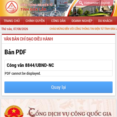
|
Vietnamese
English
TRANG CHỦ
CHÍNH QUYỀN
CÔNG DÂN
DOANH NGHIỆP
DU KHÁCH
Thứ sáu, 07/08/2026
CHÀO MỪNG ĐẾN VỚI CỔNG THÔNG TIN ĐIỆN TỬ TỈNH ĐẮK LẮK
VĂN BẢN CHỈ ĐẠO ĐIỀU HÀNH
GIỚI THIỆU
LÃNH ĐẠO UBND TỈNH
Bản PDF
TIN TỨC SỰ KIỆN
Công văn 8844/UBND-NC
SỞ, BAN, NGÀNH
PDF cannot be displayed.
UBND CÁC XÃ, PHƯỜNG
Quay lại
THÔNG TIN CHỈ ĐẠO ĐIỀU HÀNH
HỆ THỐNG VĂN BẢN
VĂN BẢN HĐND TỈNH