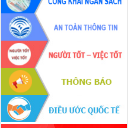
cải cách hành chính tỉnh Đắk Lắk
Kết nối tour, đẩy mạnh chuyển đổi số
để phát triển du lịch Đắk Lắk
Khởi động Dự án Đầu tư xây dựng hạ
tầng kỹ thuật Cụm công nghiệp Tân
Tiến
Gặp mặt các cơ quan báo chí nhân Kỷ
niệm 101 năm Ngày Báo chí Cách
mạng Việt Nam
Đắk Lắk sơ kết 4 năm triển khai thực
hiện Đề án 06 của Chính phủ
Họp báo thông tin về Hội nghị Công bố
Quy hoạch và Xúc tiến đầu tư tỉnh Đắk
Lắk
Khơi thông điểm nghẽn, đẩy nhanh
giải ngân vốn khắc phục thiên tai
HĐND tỉnh thông qua điều chỉnh Quy
hoạch tỉnh thời kỳ 2021-2030
Hội thảo góp ý hồ sơ điều chỉnh quy
hoạch tỉnh Đắk Lắk thời kỳ 2021-2030,