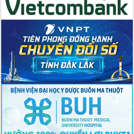
Đoàn đại biểu Quốc hội tỉnh Đắk Lắk
trao đổi thông tin trước Kỳ họp thứ
nhất, Quốc hội khóa XVI
Quyết liệt cải cách hành chính, khơi
thông nguồn lực phát triển
Nâng cao hiệu lực, hiệu quả HĐND
tỉnh thông qua hiện đại hóa hành chính
Xã Ea Phê gắn cải cách hành chính với
chuyển đổi số
Phó Chủ tịch Thường trực UBND tỉnh
Hồ Thị Nguyên Thảo làm việc tại Trung
tâm Phục vụ hành chính công xã Ea
Phê
Xây dựng nền hành chính số đồng
hành cùng nông dân dân, doanh nghiệp
Giai đoạn 2026-2030, Đắk Lắk phấn
đấu có 77% xã đạt chuẩn nông thôn
mới
Chuyển đổi số 'mở đường' cho nông
nghiệp Đắk Lắk tăng trưởng bứt phá