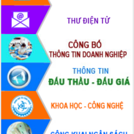
mặt Đoàn chuyên gia y tế TP. Hồ Chí
Minh
Lễ truy điệu và an táng hài cốt liệt sĩ
tại Nghĩa trang Liệt sĩ xã Sơn Hòa
Bàn giải pháp tháo gỡ khó khăn trong
xuất khẩu sầu riêng và triển khai quy
định EUDR
Thứ trưởng Bộ Nông nghiệp và Môi
trường Nguyễn Hoàng Hiệp khảo sát
vùng trồng và doanh nghiệp đóng gói
sầu riêng tại Đắk Lắk
Trình diễn nghệ thuật chế biến các
món ăn từ sầu riêng
Đắk Lắk công bố Quy hoạch và xúc
tiến đầu tư tỉnh
Ngành cá ngừ Đắk Lắk chủ động thích
ứng để giữ vững thị trường xuất khẩu
Diễn đàn Kinh tế tư nhân Việt Nam đột
phá cơ chế - Hợp tác công tư
Đề án 06 tạo bước ngoặt đột phá trong