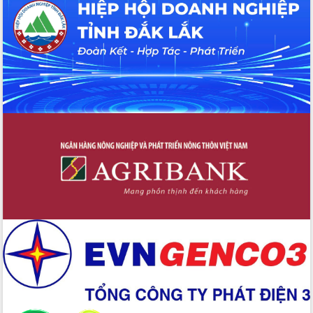
tại Trung tâm Phục vụ hành chính
công tỉnh
Đắk Lắk: Tôn vinh 46 giải pháp tại Hội
thi Sáng tạo Kỹ thuật 2024 - 2025
Đắk Lắk rà soát, điều chỉnh Đề án 190
về phát triển nuôi trồng thủy sản
Phó Chủ tịch UBND tỉnh Đắk Lắk
Trương Công Thái kiểm tra thực địa
Dự án cao tốc Khánh Hòa - Buôn Ma
Thuột
Định vị cà phê Việt Nam như một “di
sản sống” trong dòng chảy toàn cầu
Xây dựng nông thôn mới: Nâng cao đời
sống người dân từ những mô hình thiết
thực
Quyết liệt tháo gỡ vướng mắc, đẩy
nhanh tiến độ các dự án trọng điểm
trong Khu kinh tế Nam Phú Yên
Hòn Yến phát triển du lịch gắn với bảo
tồn biển