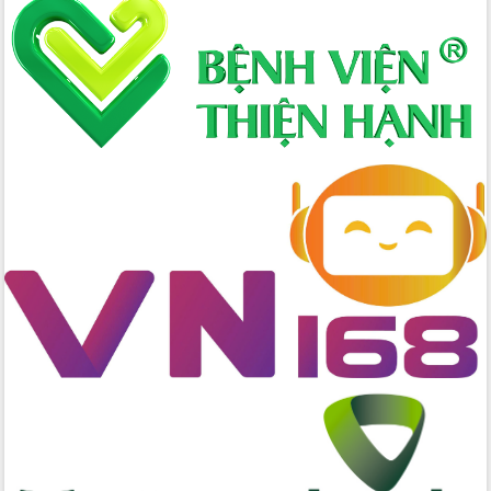
Lấy ý kiến điều chỉnh Quy hoạch tỉnh
Đắk Lắk thời kỳ 2021-2030, tầm nhìn
đến năm 2050
Phát động chiến dịch 30 ngày đêm
giải phóng mặt bằng Tuyến đường bộ
ven biển
Đắk Lắk nỗ lực thúc đẩy tăng trưởng
kinh tế từ 10% trở lên trong Quý
II/2026
Đắk Lắk ký kết thỏa thuận hợp tác về
chuyển đổi số giai đoạn 2026 – 2030
với Tập đoàn Bưu chính Viễn thông
Việt Nam
Thứ trưởng Bộ Y tế làm việc với tỉnh
Đắk Lắk về phát triển nhân lực y tế
cho trạm y tế cấp xã
Du lịch Đắk Lắk nâng tầm trải nghiệm
du khách thông qua Hệ thống cơ sở dữ
liệu và Bản đồ số
Tập huấn ứng dụng trí tuệ nhân tạo (AI)
trong thương mại điện tử năm 2026