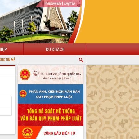
|
Vietnamese
English
IỆP
DU KHÁCH
Ử TỈNH ĐẮK LẮK