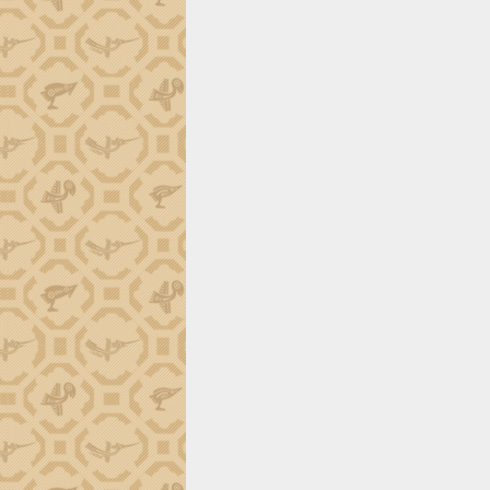
trường Nguyễn Hoàng Hiệp khảo sát
vùng trồng và doanh nghiệp đóng gói
sầu riêng tại Đắk Lắk
Trình diễn nghệ thuật chế biến các
món ăn từ sầu riêng
Đắk Lắk công bố Quy hoạch và xúc
tiến đầu tư tỉnh
Ngành cá ngừ Đắk Lắk chủ động thích
ứng để giữ vững thị trường xuất khẩu
Diễn đàn Kinh tế tư nhân Việt Nam đột
phá cơ chế - Hợp tác công tư
Đề án 06 tạo bước ngoặt đột phá trong
cải cách hành chính tỉnh Đắk Lắk
Kết nối tour, đẩy mạnh chuyển đổi số
để phát triển du lịch Đắk Lắk
Khởi động Dự án Đầu tư xây dựng hạ
tầng kỹ thuật Cụm công nghiệp Tân
Tiến
Gặp mặt các cơ quan báo chí nhân Kỷ
niệm 101 năm Ngày Báo chí Cách
mạng Việt Nam