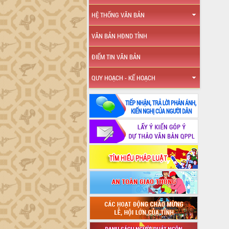
HỆ THỐNG VĂN BẢN
VĂN BẢN HĐND TỈNH
ĐIỂM TIN VĂN BẢN
QUY HOẠCH - KẾ HOẠCH