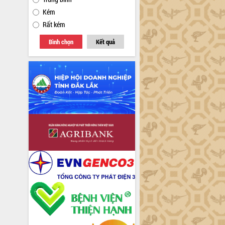
Kém
Rất kém
Bình chọn
Kết quả