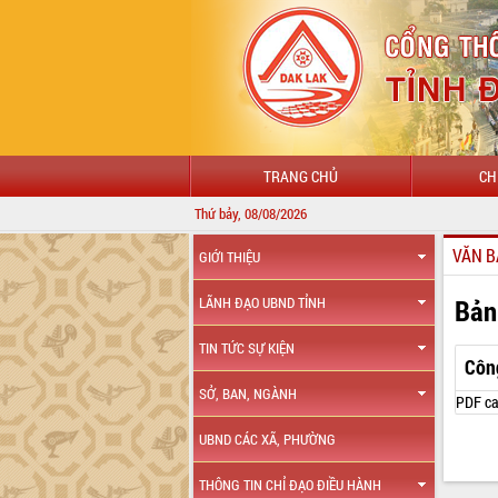
TRANG CHỦ
CH
Thứ bảy, 08/08/2026
VĂN B
GIỚI THIỆU
Bản
LÃNH ĐẠO UBND TỈNH
TIN TỨC SỰ KIỆN
Côn
SỞ, BAN, NGÀNH
PDF ca
UBND CÁC XÃ, PHƯỜNG
THÔNG TIN CHỈ ĐẠO ĐIỀU HÀNH