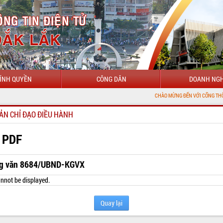
ÍNH QUYỀN
CÔNG DÂN
DOANH NGH
CHÀO MỪNG ĐẾN VỚI CỔNG THÔNG TIN ĐIỆN T
ẢN CHỈ ĐẠO ĐIỀU HÀNH
 PDF
g văn 8684/UBND-KGVX
nnot be displayed.
Quay lại