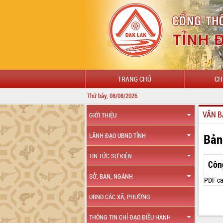
TRANG CHỦ
CH
Thứ bảy, 08/08/2026
VĂN B
GIỚI THIỆU
Bản
LÃNH ĐẠO UBND TỈNH
TIN TỨC SỰ KIỆN
Côn
SỞ, BAN, NGÀNH
PDF ca
UBND CÁC XÃ, PHƯỜNG
THÔNG TIN CHỈ ĐẠO ĐIỀU HÀNH