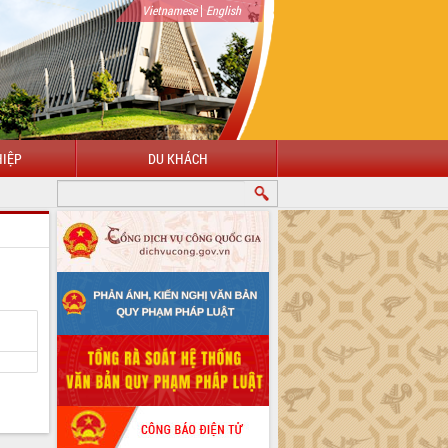
|
Vietnamese
English
IỆP
DU KHÁCH