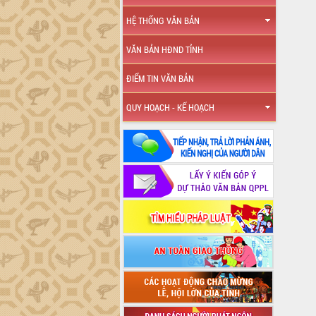
HỆ THỐNG VĂN BẢN
VĂN BẢN HĐND TỈNH
ĐIỂM TIN VĂN BẢN
QUY HOẠCH - KẾ HOẠCH