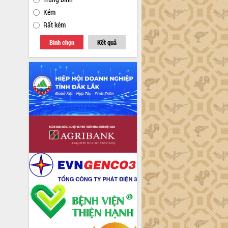
Kém
Rất kém
Bình chọn
Kết quả