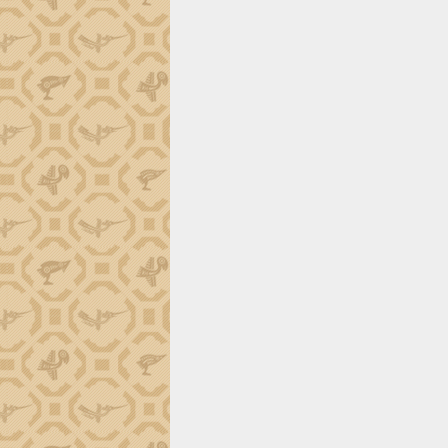
trường Nguyễn Hoàng Hiệp khảo sát
vùng trồng và doanh nghiệp đóng gói
sầu riêng tại Đắk Lắk
Trình diễn nghệ thuật chế biến các
món ăn từ sầu riêng
Đắk Lắk công bố Quy hoạch và xúc
tiến đầu tư tỉnh
Ngành cá ngừ Đắk Lắk chủ động thích
ứng để giữ vững thị trường xuất khẩu
Diễn đàn Kinh tế tư nhân Việt Nam đột
phá cơ chế - Hợp tác công tư
Đề án 06 tạo bước ngoặt đột phá trong
cải cách hành chính tỉnh Đắk Lắk
Kết nối tour, đẩy mạnh chuyển đổi số
để phát triển du lịch Đắk Lắk
Khởi động Dự án Đầu tư xây dựng hạ
tầng kỹ thuật Cụm công nghiệp Tân
Tiến
Gặp mặt các cơ quan báo chí nhân Kỷ
niệm 101 năm Ngày Báo chí Cách
mạng Việt Nam