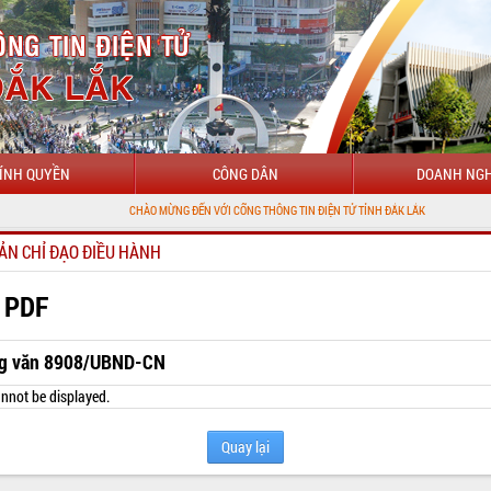
ÍNH QUYỀN
CÔNG DÂN
DOANH NGH
CHÀO MỪNG ĐẾN VỚI CỔNG THÔNG TIN ĐIỆN TỬ TỈNH ĐẮK LẮK
ẢN CHỈ ĐẠO ĐIỀU HÀNH
 PDF
g văn 8908/UBND-CN
nnot be displayed.
Quay lại