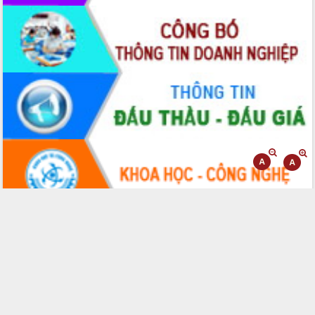
phát triển mới
Thường trực HĐND tỉnh Đắk Lắk gặp
mặt Đoàn chuyên gia y tế TP. Hồ Chí
Minh
Lễ truy điệu và an táng hài cốt liệt sĩ
tại Nghĩa trang Liệt sĩ xã Sơn Hòa
Bàn giải pháp tháo gỡ khó khăn trong
xuất khẩu sầu riêng và triển khai quy
định EUDR
Thứ trưởng Bộ Nông nghiệp và Môi
trường Nguyễn Hoàng Hiệp khảo sát
vùng trồng và doanh nghiệp đóng gói
sầu riêng tại Đắk Lắk
Trình diễn nghệ thuật chế biến các
món ăn từ sầu riêng
Đắk Lắk công bố Quy hoạch và xúc
tiến đầu tư tỉnh
Ngành cá ngừ Đắk Lắk chủ động thích
ứng để giữ vững thị trường xuất khẩu
Diễn đàn Kinh tế tư nhân Việt Nam đột