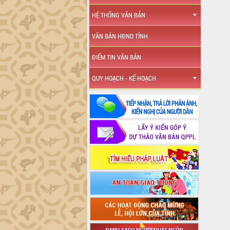
HỆ THỐNG VĂN BẢN
VĂN BẢN HĐND TỈNH
ĐIỂM TIN VĂN BẢN
QUY HOẠCH - KẾ HOẠCH