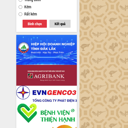
Kém
Rất kém
Bình chọn
Kết quả