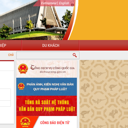
|
Vietnamese
English
IỆP
DU KHÁCH
MỪNG ĐẾN VỚI CỔNG THÔNG TIN ĐIỆN TỬ TỈNH ĐẮK LẮK