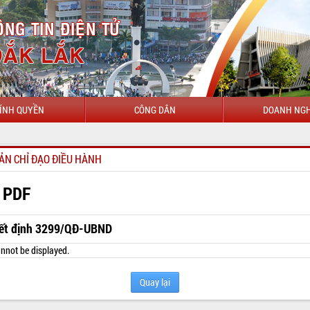
ÍNH QUYỀN
CÔNG DÂN
DOANH NGH
CHÀO 
ẢN CHỈ ĐẠO ĐIỀU HÀNH
 PDF
ết định 3299/QĐ-UBND
nnot be displayed.
Quay lại