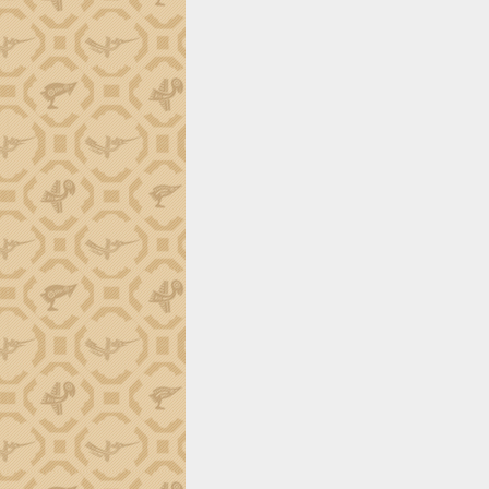
món ăn từ sầu riêng
Đắk Lắk công bố Quy hoạch và xúc
tiến đầu tư tỉnh
Ngành cá ngừ Đắk Lắk chủ động thích
ứng để giữ vững thị trường xuất khẩu
Diễn đàn Kinh tế tư nhân Việt Nam đột
phá cơ chế - Hợp tác công tư
Đề án 06 tạo bước ngoặt đột phá trong
cải cách hành chính tỉnh Đắk Lắk
Kết nối tour, đẩy mạnh chuyển đổi số
để phát triển du lịch Đắk Lắk
Khởi động Dự án Đầu tư xây dựng hạ
tầng kỹ thuật Cụm công nghiệp Tân
Tiến
Gặp mặt các cơ quan báo chí nhân Kỷ
niệm 101 năm Ngày Báo chí Cách
mạng Việt Nam
Đắk Lắk sơ kết 4 năm triển khai thực
hiện Đề án 06 của Chính phủ
Họp báo thông tin về Hội nghị Công bố