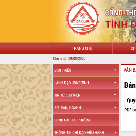
TRANG CHỦ
CH
Chủ nhật, 09/08/2026
VĂN B
GIỚI THIỆU
Bản
LÃNH ĐẠO UBND TỈNH
TIN TỨC SỰ KIỆN
Quy
SỞ, BAN, NGÀNH
PDF ca
UBND CÁC XÃ, PHƯỜNG
THÔNG TIN CHỈ ĐẠO ĐIỀU HÀNH