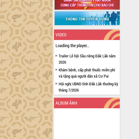
VIDEO
Loading the player...
Trailer Lễ hội Sầu riêng Đắk Lắk năm
2026
Khám bệnh, cấp phát thuốc miễn phí
và tặng quà người dân xã Cư Pui
Hội nghị UBND tỉnh Đắk Lắk thường kỳ
tháng 7/2026
Lễ truy tặng danh hiệu “Bà Mẹ Việt
ALBUM ẢNH
Nam Anh hùng” và trao Huân chương
Lao động
UBND tỉnh Đắk Lắk triển khai nhiệm
vụ 6 tháng cuối năm 2026
Kỳ họp thứ Hai, Hội đồng nhân dân
tỉnh khóa XI quyết nghị nhiều nội dung