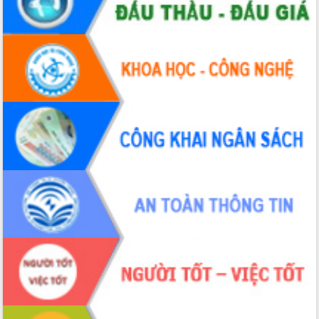
Hội thảo khoa học “Giải pháp thúc đẩy
phát triển nền kinh tế xanh tại tỉnh
Đắk Lắk”
Tăng cường giám sát, đôn đốc thực
hiện nhiệm vụ quản lý tài sản công
hàng tuần
Tháo gỡ những vướng mắc, đẩy mạnh
công tác cải cách thủ tục hành chính
tại Trung tâm Phục vụ hành chính
công tỉnh
Đắk Lắk: Tôn vinh 46 giải pháp tại Hội
thi Sáng tạo Kỹ thuật 2024 - 2025
Đắk Lắk rà soát, điều chỉnh Đề án 190
về phát triển nuôi trồng thủy sản
Phó Chủ tịch UBND tỉnh Đắk Lắk
Trương Công Thái kiểm tra thực địa
Dự án cao tốc Khánh Hòa - Buôn Ma
Thuột
Định vị cà phê Việt Nam như một “di
sản sống” trong dòng chảy toàn cầu