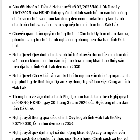
Sửa đổi khoản 1 Điều 4 Nghị quyết số 02/2025/NQ-HĐND ngày
VIDEO
16/7/2025 của HĐND tỉnh quy định chính sách hỗ trợ cán bộ , công
chức, viên chức và người lao động đến công táctạiTrung tâm hành
chính của tỉnh và cấp xã sau sắp xếp trên địa bàn tỉnh Đắk Lắk
Chuyển giao thẩm quyền chứng thực từ Chủ tịch Ủy ban nhân dân xã,
phường sang tổ chức hành nghề công chứng trên địa bàn tỉnh Đắk
Lắk
Nghị Quyết-Quy định chính sách hỗ trợ chuyển đổi nghề, giải bản đối
với tàu cá không có nhu cầu tiếp tục hoạt động khai thác thủy sản
trên địa bàn tỉnh Đắk Lắk đến năm 2030
Khám bệnh, cấp phát thuốc miễn phí
Nghị Quyết-Cho ý kiến về cam kết bố trí nguồn vốn đối ứng ngân sách
và tặng quà người dân xã Cư Pui
địa phương để thực hiện Dự án Xây dựng Trụ sở làm việc Công an tỉnh
Hội nghị UBND tỉnh Đắk Lắk thường kỳ
Đắk Lắk
tháng 7/2026
Thông báo về việc đính chính Phụ lục ban hành kèm theo Nghị quyết
Lễ truy tặng danh hiệu “Bà Mẹ Việt
số 08/NQ-HĐND ngày 30 tháng 3 năm 2026 của Hội đồng nhân dân
Nam Anh hùng” và trao Huân chương
tỉnh Đắk Lắk
Lao động
Nghị quyết thông qua điều chỉnh Quy hoạch tỉnh Đắk Lắk thời kỳ
ALBUM ẢNH
UBND tỉnh Đắk Lắk triển khai nhiệm
2021-2030, tầm nhìn đến năm 2050.
vụ 6 tháng cuối năm 2026
Nghị quyết quy định một số đối tượng khác được vay từ nguồn vốn
Kỳ họp thứ Hai, Hội đồng nhân dân
ngân sách địa phương ủy thác qua Ngân hàng Chính sách xã hội với
tỉnh khóa XI quyết nghị nhiều nội dung