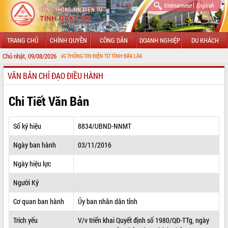
|
Vietnamese
English
TRANG CHỦ
CHÍNH QUYỀN
CÔNG DÂN
DOANH NGHIỆP
DU KHÁCH
Chủ nhật, 09/08/2026
 ĐẾN VỚI CỔNG THÔNG TIN ĐIỆN TỬ TỈNH ĐẮK LẮK
VĂN BẢN CHỈ ĐẠO ĐIỀU HÀNH
GIỚI THIỆU
LÃNH ĐẠO UBND TỈNH
Chi Tiết Văn Bản
TIN TỨC SỰ KIỆN
Số ký hiệu
8834/UBND-NNMT
SỞ, BAN, NGÀNH
Ngày ban hành
03/11/2016
UBND CÁC XÃ, PHƯỜNG
Ngày hiệu lực
THÔNG TIN CHỈ ĐẠO ĐIỀU HÀNH
Người Ký
HỆ THỐNG VĂN BẢN
Cơ quan ban hành
Ủy ban nhân dân tỉnh
Trích yếu
V/v triển khai Quyết định số 1980/QĐ-TTg, ngày
VĂN BẢN HĐND TỈNH