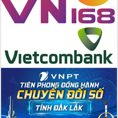
cấp xã
Đắk Lắk phát động hưởng ứng Ngày
Quyền của người tiêu dùng Việt Nam
2026
Đẩy mạnh cải cách hành chính, quyết
tâm đạt được mục tiêu tăng trưởng
hai con số trong năm 2026
Tổ chức trang trọng Lễ hội Đền thờ
Lương Văn Chánh năm 2026
Phó Bí thư Tỉnh ủy Đắk Lắk Đỗ Hữu
Huy giữ chức Bí thư Đảng ủy Ủy Ban
Nhân dân tỉnh
Bệnh án điện tử thúc đẩy chuyển đổi
số y tế tại Đắk Lắk
Chuyển đổi số thư viện: Mở rộng
không gian tri thức trong thời đại số
Đánh giá, rút kinh nghiệm công tác tổ
chức diễn tập trước ngày bầu cử
Chương trình “Gặp gỡ hữu nghị –
Friendship Meeting New Year 2026”