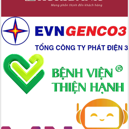
Xây dựng nền hành chính số đồng
hành cùng nông dân dân, doanh nghiệp
Giai đoạn 2026-2030, Đắk Lắk phấn
đấu có 77% xã đạt chuẩn nông thôn
mới
Chuyển đổi số 'mở đường' cho nông
nghiệp Đắk Lắk tăng trưởng bứt phá
Triển khai đồng bộ đo đạc, lập hồ sơ
địa chính, hoàn thiện cơ sở dữ liệu đất
đai
Ứng dụng sinh trắc học - Bước tiến
trong hành trình chuyển đổi số tại Đắk
Lắk
Đắk Lắk nâng cao hiệu quả công tác
Đảng từ Sổ tay đảng viên điện tử
Đắk Lắk đẩy mạnh nuôi biển công
nghệ, hướng tới phát triển thủy sản
bền vững
Tập huấn nâng cao năng lực triển khai
chuyển đổi số cho cán bộ, công chức