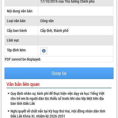
17/10/2016 của Thủ tướng Chính phủ
ĐIỂM TIN VĂN BẢN
Nội dung văn bản
QUY HOẠCH - KẾ HOẠCH
Loại văn bản
Công văn
Cấp ban hành
Cấp tỉnh, thành phố
Lĩnh vực
Tệp đính kèm
PDF cannot be displayed.
Quay lại
Văn bản liên quan
Quy định nhân sự, kinh phí để thực hiện việc dạy và học Tiếng Việt
cho trẻ em là người dân tộc thiểu số trước khi vào lớp Một trên địa
bàn tỉnh Đắk Lắk
Nghị quyết về chất vấn tại Kỳ họp thứ Hai, Hội đồng nhân dân tỉnh
Đắk Lắk Khóa XI, nhiệm kỳ 2026-2031