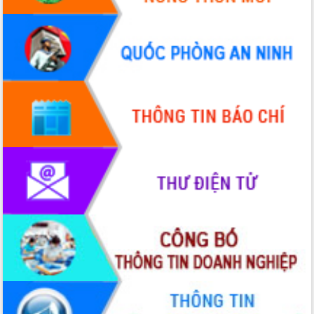
Quy hoạch và Xúc tiến đầu tư tỉnh Đắk
Lắk
Khơi thông điểm nghẽn, đẩy nhanh
giải ngân vốn khắc phục thiên tai
HĐND tỉnh thông qua điều chỉnh Quy
hoạch tỉnh thời kỳ 2021-2030
Hội thảo góp ý hồ sơ điều chỉnh quy
hoạch tỉnh Đắk Lắk thời kỳ 2021-2030,
tầm nhìn đến năm 2050
Nâng cao hiệu quả hoạt động của các
doanh nghiệp nhà nước
Hội nghị triển khai kết nối mạng
truyền số liệu chuyên dùng phục vụ cơ
quan Đảng, Nhà nước
Lễ phát động chuỗi hoạt động chung
tay làm sạch môi trường
Xã Ea Kar bước chuyển mình trong
công tác cải cách hành chính mô hình
mới
UBND tỉnh họp báo định kỳ tháng 4
năm 2026