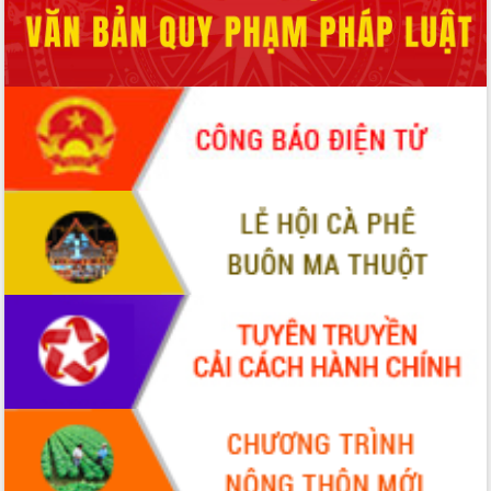
món ăn từ sầu riêng
Đắk Lắk công bố Quy hoạch và xúc
tiến đầu tư tỉnh
Ngành cá ngừ Đắk Lắk chủ động thích
ứng để giữ vững thị trường xuất khẩu
Diễn đàn Kinh tế tư nhân Việt Nam đột
phá cơ chế - Hợp tác công tư
Đề án 06 tạo bước ngoặt đột phá trong
cải cách hành chính tỉnh Đắk Lắk
Kết nối tour, đẩy mạnh chuyển đổi số
để phát triển du lịch Đắk Lắk
Khởi động Dự án Đầu tư xây dựng hạ
tầng kỹ thuật Cụm công nghiệp Tân
Tiến
Gặp mặt các cơ quan báo chí nhân Kỷ
niệm 101 năm Ngày Báo chí Cách
mạng Việt Nam
Đắk Lắk sơ kết 4 năm triển khai thực
hiện Đề án 06 của Chính phủ
Họp báo thông tin về Hội nghị Công bố