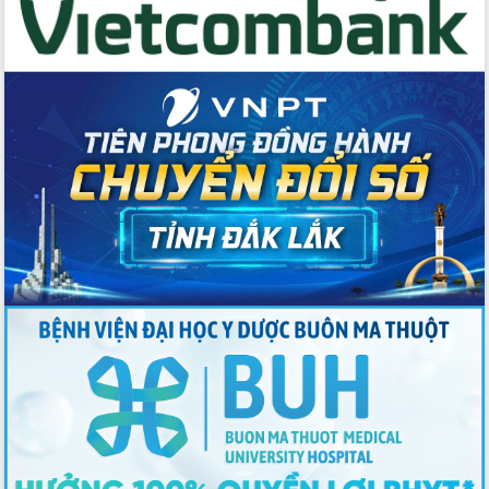
Thứ trưởng Bộ Y tế làm việc với tỉnh
Đắk Lắk về phát triển nhân lực y tế
cho trạm y tế cấp xã
Du lịch Đắk Lắk nâng tầm trải nghiệm
du khách thông qua Hệ thống cơ sở dữ
liệu và Bản đồ số
Tập huấn ứng dụng trí tuệ nhân tạo (AI)
trong thương mại điện tử năm 2026
Đoàn đại biểu Quốc hội tỉnh Đắk Lắk
trao đổi thông tin trước Kỳ họp thứ
nhất, Quốc hội khóa XVI
Quyết liệt cải cách hành chính, khơi
thông nguồn lực phát triển
Nâng cao hiệu lực, hiệu quả HĐND
tỉnh thông qua hiện đại hóa hành chính
Xã Ea Phê gắn cải cách hành chính với
chuyển đổi số
Phó Chủ tịch Thường trực UBND tỉnh
Hồ Thị Nguyên Thảo làm việc tại Trung
tâm Phục vụ hành chính công xã Ea
Phê