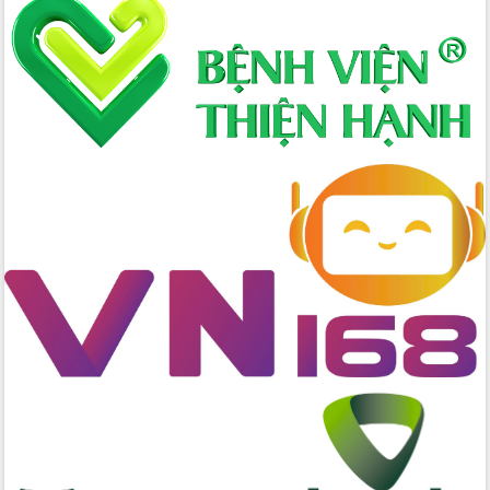
Xây dựng nông thôn mới: Nâng cao đời
sống người dân từ những mô hình thiết
thực
Quyết liệt tháo gỡ vướng mắc, đẩy
nhanh tiến độ các dự án trọng điểm
trong Khu kinh tế Nam Phú Yên
Hòn Yến phát triển du lịch gắn với bảo
tồn biển
Lấy ý kiến điều chỉnh Quy hoạch tỉnh
Đắk Lắk thời kỳ 2021-2030, tầm nhìn
đến năm 2050
Phát động chiến dịch 30 ngày đêm
giải phóng mặt bằng Tuyến đường bộ
ven biển
Đắk Lắk nỗ lực thúc đẩy tăng trưởng
kinh tế từ 10% trở lên trong Quý
II/2026
Đắk Lắk ký kết thỏa thuận hợp tác về
chuyển đổi số giai đoạn 2026 – 2030
với Tập đoàn Bưu chính Viễn thông
Việt Nam