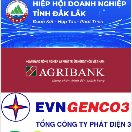
Hội thảo khoa học “Giải pháp thúc đẩy
phát triển nền kinh tế xanh tại tỉnh
Đắk Lắk”
Tăng cường giám sát, đôn đốc thực
hiện nhiệm vụ quản lý tài sản công
hàng tuần
Tháo gỡ những vướng mắc, đẩy mạnh
công tác cải cách thủ tục hành chính
tại Trung tâm Phục vụ hành chính
công tỉnh
Đắk Lắk: Tôn vinh 46 giải pháp tại Hội
thi Sáng tạo Kỹ thuật 2024 - 2025
Đắk Lắk rà soát, điều chỉnh Đề án 190
về phát triển nuôi trồng thủy sản
Phó Chủ tịch UBND tỉnh Đắk Lắk
Trương Công Thái kiểm tra thực địa
Dự án cao tốc Khánh Hòa - Buôn Ma
Thuột
Định vị cà phê Việt Nam như một “di
sản sống” trong dòng chảy toàn cầu