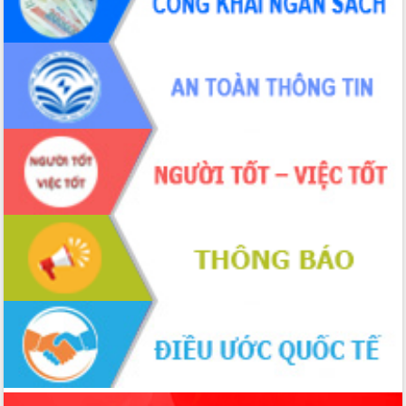
món ăn từ sầu riêng
Đắk Lắk công bố Quy hoạch và xúc
tiến đầu tư tỉnh
Ngành cá ngừ Đắk Lắk chủ động thích
ứng để giữ vững thị trường xuất khẩu
Diễn đàn Kinh tế tư nhân Việt Nam đột
phá cơ chế - Hợp tác công tư
Đề án 06 tạo bước ngoặt đột phá trong
cải cách hành chính tỉnh Đắk Lắk
Kết nối tour, đẩy mạnh chuyển đổi số
để phát triển du lịch Đắk Lắk
Khởi động Dự án Đầu tư xây dựng hạ
tầng kỹ thuật Cụm công nghiệp Tân
Tiến
Gặp mặt các cơ quan báo chí nhân Kỷ
niệm 101 năm Ngày Báo chí Cách
mạng Việt Nam
Đắk Lắk sơ kết 4 năm triển khai thực
hiện Đề án 06 của Chính phủ
Họp báo thông tin về Hội nghị Công bố