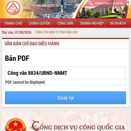
|
Vietnamese
English
TRANG CHỦ
CHÍNH QUYỀN
CÔNG DÂN
DOANH NGHIỆP
DU KHÁCH
Thứ sáu, 07/08/2026
ẾN VỚI CỔNG THÔNG TIN ĐIỆN TỬ TỈNH ĐẮK LẮK
VĂN BẢN CHỈ ĐẠO ĐIỀU HÀNH
GIỚI THIỆU
LÃNH ĐẠO UBND TỈNH
Bản PDF
TIN TỨC SỰ KIỆN
Công văn 8834/UBND-NNMT
SỞ, BAN, NGÀNH
PDF cannot be displayed.
UBND CÁC XÃ, PHƯỜNG
Quay lại
THÔNG TIN CHỈ ĐẠO ĐIỀU HÀNH
HỆ THỐNG VĂN BẢN
VĂN BẢN HĐND TỈNH