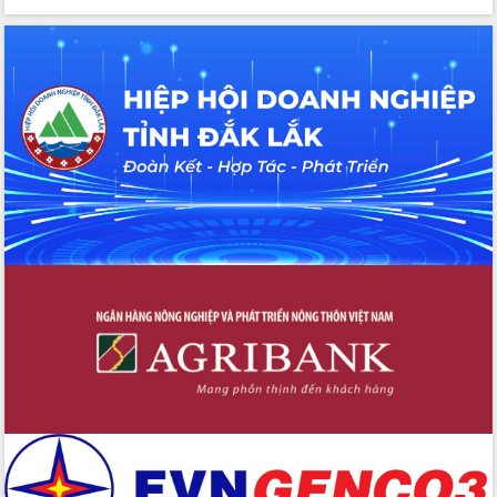
Tập huấn ứng dụng trí tuệ nhân tạo (AI)
trong thương mại điện tử năm 2026
Đoàn đại biểu Quốc hội tỉnh Đắk Lắk
trao đổi thông tin trước Kỳ họp thứ
nhất, Quốc hội khóa XVI
Quyết liệt cải cách hành chính, khơi
thông nguồn lực phát triển
Nâng cao hiệu lực, hiệu quả HĐND
tỉnh thông qua hiện đại hóa hành chính
Xã Ea Phê gắn cải cách hành chính với
chuyển đổi số
Phó Chủ tịch Thường trực UBND tỉnh
Hồ Thị Nguyên Thảo làm việc tại Trung
tâm Phục vụ hành chính công xã Ea
Phê
Xây dựng nền hành chính số đồng
hành cùng nông dân dân, doanh nghiệp
Giai đoạn 2026-2030, Đắk Lắk phấn
đấu có 77% xã đạt chuẩn nông thôn
mới