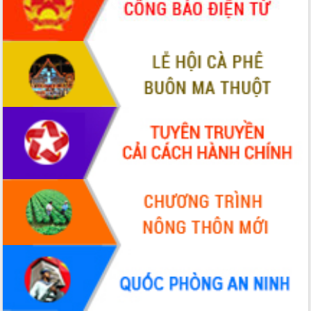
phá cơ chế - Hợp tác công tư
Đề án 06 tạo bước ngoặt đột phá trong
cải cách hành chính tỉnh Đắk Lắk
Kết nối tour, đẩy mạnh chuyển đổi số
để phát triển du lịch Đắk Lắk
Khởi động Dự án Đầu tư xây dựng hạ
tầng kỹ thuật Cụm công nghiệp Tân
Tiến
Gặp mặt các cơ quan báo chí nhân Kỷ
niệm 101 năm Ngày Báo chí Cách
mạng Việt Nam
Đắk Lắk sơ kết 4 năm triển khai thực
hiện Đề án 06 của Chính phủ
Họp báo thông tin về Hội nghị Công bố
Quy hoạch và Xúc tiến đầu tư tỉnh Đắk
Lắk
Khơi thông điểm nghẽn, đẩy nhanh
giải ngân vốn khắc phục thiên tai
HĐND tỉnh thông qua điều chỉnh Quy
hoạch tỉnh thời kỳ 2021-2030