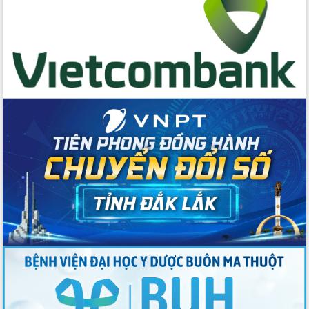
hai con số trong năm 2026
Tổ chức trang trọng Lễ hội Đền thờ
Lương Văn Chánh năm 2026
Phó Bí thư Tỉnh ủy Đắk Lắk Đỗ Hữu
Huy giữ chức Bí thư Đảng ủy Ủy Ban
Nhân dân tỉnh
Bệnh án điện tử thúc đẩy chuyển đổi
số y tế tại Đắk Lắk
Chuyển đổi số thư viện: Mở rộng
không gian tri thức trong thời đại số
Đánh giá, rút kinh nghiệm công tác tổ
chức diễn tập trước ngày bầu cử
Chương trình “Gặp gỡ hữu nghị –
Friendship Meeting New Year 2026”
Bầu cử Quốc hội và HĐND: Cử tri Đắk
Lắk gửi gắm niềm tin, kỳ vọng vào lá
phiếu
Đắk Lắk sẵn sàng các điều kiện cho
Ngày hội bầu cử đại biểu Quốc hội
khóa XVI và HĐND các cấp nhiệm kỳ