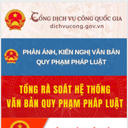
phát triển mới
Thường trực HĐND tỉnh Đắk Lắk gặp
mặt Đoàn chuyên gia y tế TP. Hồ Chí
Minh
Lễ truy điệu và an táng hài cốt liệt sĩ
tại Nghĩa trang Liệt sĩ xã Sơn Hòa
Bàn giải pháp tháo gỡ khó khăn trong
xuất khẩu sầu riêng và triển khai quy
định EUDR
Thứ trưởng Bộ Nông nghiệp và Môi
trường Nguyễn Hoàng Hiệp khảo sát
vùng trồng và doanh nghiệp đóng gói
sầu riêng tại Đắk Lắk
Trình diễn nghệ thuật chế biến các
món ăn từ sầu riêng
Đắk Lắk công bố Quy hoạch và xúc
tiến đầu tư tỉnh
Ngành cá ngừ Đắk Lắk chủ động thích
ứng để giữ vững thị trường xuất khẩu
Diễn đàn Kinh tế tư nhân Việt Nam đột