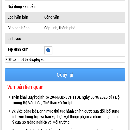
Nội dung văn bản
ĐIỂM TIN VĂN BẢN
Loại văn bản
Công văn
QUY HOẠCH - KẾ HOẠCH
Cấp ban hành
Cấp tỉnh, thành phố
Lĩnh vực
Tệp đính kèm
PDF cannot be displayed.
Quay lại
Văn bản liên quan
Triển khai Quyết định số 2044/QĐ-BVHTTDL ngày 05/8/2026 của Bộ
trưởng Bộ Văn hóa, Thể thao và Du lịch
Về việc công bố Danh mục thủ tục hành chính được sửa đổi, bổ sung
lĩnh vực trồng trọt và bảo vệ thực vật thuộc phạm vi chức năng quản
lý của Sở Nông nghiệp và Môi trường