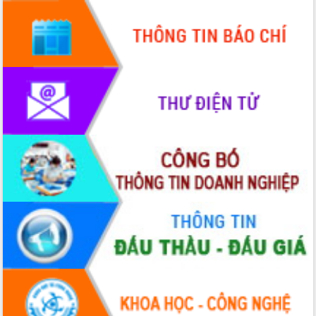
Hội thảo góp ý hồ sơ điều chỉnh quy
hoạch tỉnh Đắk Lắk thời kỳ 2021-2030,
tầm nhìn đến năm 2050
Nâng cao hiệu quả hoạt động của các
doanh nghiệp nhà nước
Hội nghị triển khai kết nối mạng
truyền số liệu chuyên dùng phục vụ cơ
quan Đảng, Nhà nước
Lễ phát động chuỗi hoạt động chung
tay làm sạch môi trường
Xã Ea Kar bước chuyển mình trong
công tác cải cách hành chính mô hình
mới
UBND tỉnh họp báo định kỳ tháng 4
năm 2026
Hội thảo khoa học “Giải pháp thúc đẩy
phát triển nền kinh tế xanh tại tỉnh
Đắk Lắk”
Tăng cường giám sát, đôn đốc thực
hiện nhiệm vụ quản lý tài sản công
hàng tuần