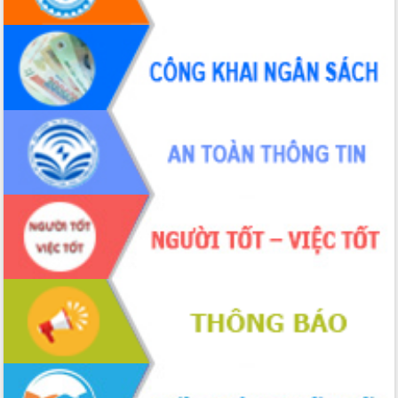
Tháo gỡ những vướng mắc, đẩy mạnh
công tác cải cách thủ tục hành chính
tại Trung tâm Phục vụ hành chính
công tỉnh
Đắk Lắk: Tôn vinh 46 giải pháp tại Hội
thi Sáng tạo Kỹ thuật 2024 - 2025
Đắk Lắk rà soát, điều chỉnh Đề án 190
về phát triển nuôi trồng thủy sản
Phó Chủ tịch UBND tỉnh Đắk Lắk
Trương Công Thái kiểm tra thực địa
Dự án cao tốc Khánh Hòa - Buôn Ma
Thuột
Định vị cà phê Việt Nam như một “di
sản sống” trong dòng chảy toàn cầu
Xây dựng nông thôn mới: Nâng cao đời
sống người dân từ những mô hình thiết
thực
Quyết liệt tháo gỡ vướng mắc, đẩy
nhanh tiến độ các dự án trọng điểm
trong Khu kinh tế Nam Phú Yên