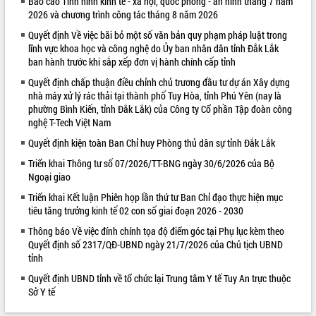
Báo cáo Tình hình kinh tế - xã hội, quốc phòng - an ninh tháng 7 năm
2026 và chương trình công tác tháng 8 năm 2026
VIDEO
Quyết định Về việc bãi bỏ một số văn bản quy phạm pháp luật trong
Loading the player...
lĩnh vực khoa học và công nghệ do Ủy ban nhân dân tỉnh Đắk Lắk
ban hành trước khi sắp xếp đơn vị hành chính cấp tỉnh
Khám bệnh, cấp phát thuốc miễn phí
và tặng quà người dân xã Cư Pui
Quyết định chấp thuận điều chỉnh chủ trương đầu tư dự án Xây dựng
nhà máy xử lý rác thải tại thành phố Tuy Hòa, tỉnh Phú Yên (nay là
Hội nghị UBND tỉnh Đắk Lắk thường kỳ
phường Bình Kiến, tỉnh Đắk Lắk) của Công ty Cổ phần Tập đoàn công
tháng 7/2026
nghệ T-Tech Việt Nam
Lễ truy tặng danh hiệu “Bà Mẹ Việt
Quyết định kiện toàn Ban Chỉ huy Phòng thủ dân sự tỉnh Đắk Lắk
Nam Anh hùng” và trao Huân chương
Lao động
Triển khai Thông tư số 07/2026/TT-BNG ngày 30/6/2026 của Bộ
ALBUM ẢNH
Ngoại giao
UBND tỉnh Đắk Lắk triển khai nhiệm
vụ 6 tháng cuối năm 2026
Triển khai Kết luận Phiên họp lần thứ tư Ban Chỉ đạo thực hiện mục
Kỳ họp thứ Hai, Hội đồng nhân dân
tiêu tăng trưởng kinh tế 02 con số giai đoạn 2026 - 2030
tỉnh khóa XI quyết nghị nhiều nội dung
Thông báo Về việc đính chính tọa độ điểm góc tại Phụ lục kèm theo
quan trọng
Quyết định số 2317/QĐ-UBND ngày 21/7/2026 của Chủ tịch UBND
Bí thư Tỉnh ủy Lương Nguyễn Minh
tỉnh
Triết thăm, tặng quà người có công với
Quyết định UBND tỉnh về tổ chức lại Trung tâm Y tế Tuy An trực thuộc
cách mạng
Sở Y tế
Rà soát, hoàn thiện hệ thống thiết chế
văn hóa, thể thao đáp ứng yêu cầu
LIÊN KẾT WEB