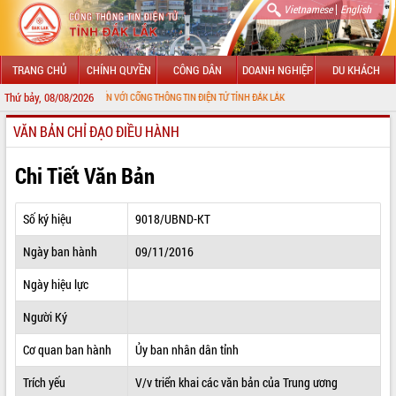
|
Vietnamese
English
TRANG CHỦ
CHÍNH QUYỀN
CÔNG DÂN
DOANH NGHIỆP
DU KHÁCH
Thứ bảy, 08/08/2026
HÀO MỪNG ĐẾN VỚI CỔNG THÔNG TIN ĐIỆN TỬ TỈNH ĐẮK LẮK
VĂN BẢN CHỈ ĐẠO ĐIỀU HÀNH
GIỚI THIỆU
LÃNH ĐẠO UBND TỈNH
Chi Tiết Văn Bản
TIN TỨC SỰ KIỆN
Số ký hiệu
9018/UBND-KT
SỞ, BAN, NGÀNH
Ngày ban hành
09/11/2016
UBND CÁC XÃ, PHƯỜNG
Ngày hiệu lực
THÔNG TIN CHỈ ĐẠO ĐIỀU HÀNH
Người Ký
HỆ THỐNG VĂN BẢN
Cơ quan ban hành
Ủy ban nhân dân tỉnh
Trích yếu
V/v triển khai các văn bản của Trung ương
VĂN BẢN HĐND TỈNH