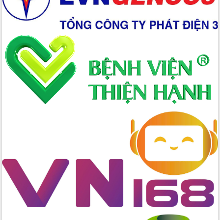
Chuyển đổi số 'mở đường' cho nông
nghiệp Đắk Lắk tăng trưởng bứt phá
Triển khai đồng bộ đo đạc, lập hồ sơ
địa chính, hoàn thiện cơ sở dữ liệu đất
đai
Ứng dụng sinh trắc học - Bước tiến
trong hành trình chuyển đổi số tại Đắk
Lắk
Đắk Lắk nâng cao hiệu quả công tác
Đảng từ Sổ tay đảng viên điện tử
Đắk Lắk đẩy mạnh nuôi biển công
nghệ, hướng tới phát triển thủy sản
bền vững
Tập huấn nâng cao năng lực triển khai
chuyển đổi số cho cán bộ, công chức
cấp xã
Đắk Lắk phát động hưởng ứng Ngày
Quyền của người tiêu dùng Việt Nam
2026
Đẩy mạnh cải cách hành chính, quyết
tâm đạt được mục tiêu tăng trưởng