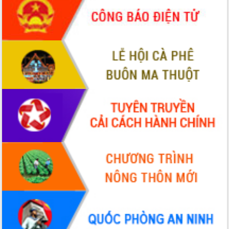
món ăn từ sầu riêng
Đắk Lắk công bố Quy hoạch và xúc
tiến đầu tư tỉnh
Ngành cá ngừ Đắk Lắk chủ động thích
ứng để giữ vững thị trường xuất khẩu
Diễn đàn Kinh tế tư nhân Việt Nam đột
phá cơ chế - Hợp tác công tư
Đề án 06 tạo bước ngoặt đột phá trong
cải cách hành chính tỉnh Đắk Lắk
Kết nối tour, đẩy mạnh chuyển đổi số
để phát triển du lịch Đắk Lắk
Khởi động Dự án Đầu tư xây dựng hạ
tầng kỹ thuật Cụm công nghiệp Tân
Tiến
Gặp mặt các cơ quan báo chí nhân Kỷ
niệm 101 năm Ngày Báo chí Cách
mạng Việt Nam
Đắk Lắk sơ kết 4 năm triển khai thực
hiện Đề án 06 của Chính phủ
Họp báo thông tin về Hội nghị Công bố