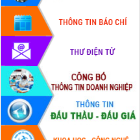
Quy hoạch và Xúc tiến đầu tư tỉnh Đắk
Lắk
Khơi thông điểm nghẽn, đẩy nhanh
giải ngân vốn khắc phục thiên tai
HĐND tỉnh thông qua điều chỉnh Quy
hoạch tỉnh thời kỳ 2021-2030
Hội thảo góp ý hồ sơ điều chỉnh quy
hoạch tỉnh Đắk Lắk thời kỳ 2021-2030,
tầm nhìn đến năm 2050
Nâng cao hiệu quả hoạt động của các
doanh nghiệp nhà nước
Hội nghị triển khai kết nối mạng
truyền số liệu chuyên dùng phục vụ cơ
quan Đảng, Nhà nước
Lễ phát động chuỗi hoạt động chung
tay làm sạch môi trường
Xã Ea Kar bước chuyển mình trong
công tác cải cách hành chính mô hình
mới
UBND tỉnh họp báo định kỳ tháng 4
năm 2026