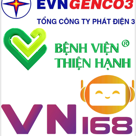
Xây dựng nền hành chính số đồng
hành cùng nông dân dân, doanh nghiệp
Giai đoạn 2026-2030, Đắk Lắk phấn
đấu có 77% xã đạt chuẩn nông thôn
mới
Chuyển đổi số 'mở đường' cho nông
nghiệp Đắk Lắk tăng trưởng bứt phá
Triển khai đồng bộ đo đạc, lập hồ sơ
địa chính, hoàn thiện cơ sở dữ liệu đất
đai
Ứng dụng sinh trắc học - Bước tiến
trong hành trình chuyển đổi số tại Đắk
Lắk
Đắk Lắk nâng cao hiệu quả công tác
Đảng từ Sổ tay đảng viên điện tử
Đắk Lắk đẩy mạnh nuôi biển công
nghệ, hướng tới phát triển thủy sản
bền vững
Tập huấn nâng cao năng lực triển khai
chuyển đổi số cho cán bộ, công chức