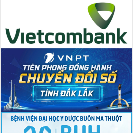
cấp xã
Đắk Lắk phát động hưởng ứng Ngày
Quyền của người tiêu dùng Việt Nam
2026
Đẩy mạnh cải cách hành chính, quyết
tâm đạt được mục tiêu tăng trưởng
hai con số trong năm 2026
Tổ chức trang trọng Lễ hội Đền thờ
Lương Văn Chánh năm 2026
Phó Bí thư Tỉnh ủy Đắk Lắk Đỗ Hữu
Huy giữ chức Bí thư Đảng ủy Ủy Ban
Nhân dân tỉnh
Bệnh án điện tử thúc đẩy chuyển đổi
số y tế tại Đắk Lắk
Chuyển đổi số thư viện: Mở rộng
không gian tri thức trong thời đại số
Đánh giá, rút kinh nghiệm công tác tổ
chức diễn tập trước ngày bầu cử
Chương trình “Gặp gỡ hữu nghị –
Friendship Meeting New Year 2026”