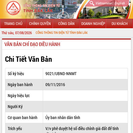
|
Vietnamese
English
TRANG CHỦ
CHÍNH QUYỀN
CÔNG DÂN
DOANH NGHIỆP
DU KHÁCH
Thứ sáu, 07/08/2026
ỪNG ĐẾN VỚI CỔNG THÔNG TIN ĐIỆN TỬ TỈNH ĐẮK LẮK
VĂN BẢN CHỈ ĐẠO ĐIỀU HÀNH
GIỚI THIỆU
LÃNH ĐẠO UBND TỈNH
Chi Tiết Văn Bản
TIN TỨC SỰ KIỆN
Số ký hiệu
9021/UBND-NNMT
SỞ, BAN, NGÀNH
Ngày ban hành
09/11/2016
UBND CÁC XÃ, PHƯỜNG
Ngày hiệu lực
THÔNG TIN CHỈ ĐẠO ĐIỀU HÀNH
Người Ký
HỆ THỐNG VĂN BẢN
Cơ quan ban hành
Ủy ban nhân dân tỉnh
Trích yếu
V/v phê duyệt hệ số điều chỉnh giá đất để tính
VĂN BẢN HĐND TỈNH