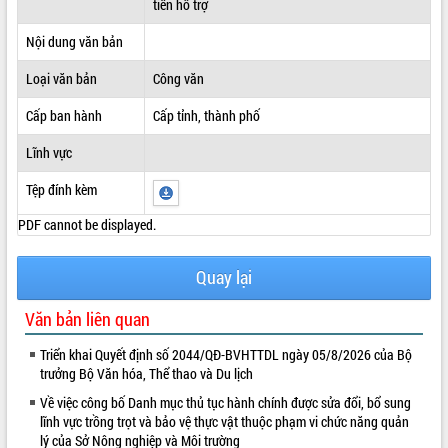
tiền hỗ trợ
ĐIỂM TIN VĂN BẢN
Nội dung văn bản
QUY HOẠCH - KẾ HOẠCH
Loại văn bản
Công văn
Cấp ban hành
Cấp tỉnh, thành phố
Lĩnh vực
Tệp đính kèm
PDF cannot be displayed.
Quay lại
Văn bản liên quan
Triển khai Quyết định số 2044/QĐ-BVHTTDL ngày 05/8/2026 của Bộ
trưởng Bộ Văn hóa, Thể thao và Du lịch
Về việc công bố Danh mục thủ tục hành chính được sửa đổi, bổ sung
lĩnh vực trồng trọt và bảo vệ thực vật thuộc phạm vi chức năng quản
lý của Sở Nông nghiệp và Môi trường