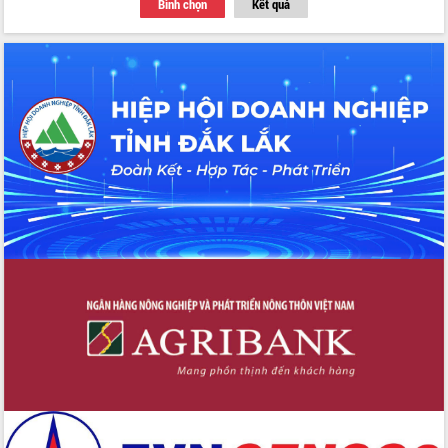
Bình chọn
Kết quả
Thứ trưởng Bộ Y tế làm việc với tỉnh
Đắk Lắk về phát triển nhân lực y tế
cho trạm y tế cấp xã
Du lịch Đắk Lắk nâng tầm trải nghiệm
du khách thông qua Hệ thống cơ sở dữ
liệu và Bản đồ số
Tập huấn ứng dụng trí tuệ nhân tạo (AI)
trong thương mại điện tử năm 2026
Đoàn đại biểu Quốc hội tỉnh Đắk Lắk
trao đổi thông tin trước Kỳ họp thứ
nhất, Quốc hội khóa XVI
Quyết liệt cải cách hành chính, khơi
thông nguồn lực phát triển
Nâng cao hiệu lực, hiệu quả HĐND
tỉnh thông qua hiện đại hóa hành chính
Xã Ea Phê gắn cải cách hành chính với
chuyển đổi số
Phó Chủ tịch Thường trực UBND tỉnh
Hồ Thị Nguyên Thảo làm việc tại Trung
tâm Phục vụ hành chính công xã Ea
Phê