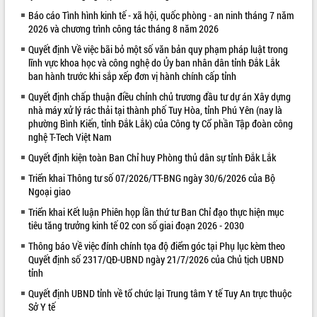
Báo cáo Tình hình kinh tế - xã hội, quốc phòng - an ninh tháng 7 năm
VIDEO
2026 và chương trình công tác tháng 8 năm 2026
Quyết định Về việc bãi bỏ một số văn bản quy phạm pháp luật trong
lĩnh vực khoa học và công nghệ do Ủy ban nhân dân tỉnh Đắk Lắk
ban hành trước khi sắp xếp đơn vị hành chính cấp tỉnh
Quyết định chấp thuận điều chỉnh chủ trương đầu tư dự án Xây dựng
nhà máy xử lý rác thải tại thành phố Tuy Hòa, tỉnh Phú Yên (nay là
phường Bình Kiến, tỉnh Đắk Lắk) của Công ty Cổ phần Tập đoàn công
nghệ T-Tech Việt Nam
Quyết định kiện toàn Ban Chỉ huy Phòng thủ dân sự tỉnh Đắk Lắk
Khám bệnh, cấp phát thuốc miễn phí
và tặng quà người dân xã Cư Pui
Triển khai Thông tư số 07/2026/TT-BNG ngày 30/6/2026 của Bộ
Ngoại giao
Hội nghị UBND tỉnh Đắk Lắk thường kỳ
tháng 7/2026
Triển khai Kết luận Phiên họp lần thứ tư Ban Chỉ đạo thực hiện mục
Lễ truy tặng danh hiệu “Bà Mẹ Việt
tiêu tăng trưởng kinh tế 02 con số giai đoạn 2026 - 2030
Nam Anh hùng” và trao Huân chương
Thông báo Về việc đính chính tọa độ điểm góc tại Phụ lục kèm theo
Lao động
Quyết định số 2317/QĐ-UBND ngày 21/7/2026 của Chủ tịch UBND
ALBUM ẢNH
UBND tỉnh Đắk Lắk triển khai nhiệm
tỉnh
vụ 6 tháng cuối năm 2026
Quyết định UBND tỉnh về tổ chức lại Trung tâm Y tế Tuy An trực thuộc
Kỳ họp thứ Hai, Hội đồng nhân dân
Sở Y tế
tỉnh khóa XI quyết nghị nhiều nội dung