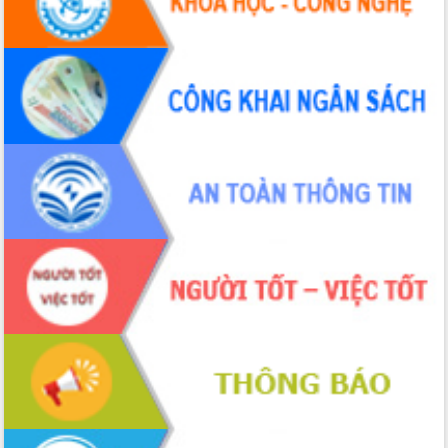
Hội thảo khoa học “Giải pháp thúc đẩy
phát triển nền kinh tế xanh tại tỉnh
Đắk Lắk”
Tăng cường giám sát, đôn đốc thực
hiện nhiệm vụ quản lý tài sản công
hàng tuần
Tháo gỡ những vướng mắc, đẩy mạnh
công tác cải cách thủ tục hành chính
tại Trung tâm Phục vụ hành chính
công tỉnh
Đắk Lắk: Tôn vinh 46 giải pháp tại Hội
thi Sáng tạo Kỹ thuật 2024 - 2025
Đắk Lắk rà soát, điều chỉnh Đề án 190
về phát triển nuôi trồng thủy sản
Phó Chủ tịch UBND tỉnh Đắk Lắk
Trương Công Thái kiểm tra thực địa
Dự án cao tốc Khánh Hòa - Buôn Ma
Thuột
Định vị cà phê Việt Nam như một “di
sản sống” trong dòng chảy toàn cầu