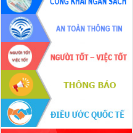
ứng để giữ vững thị trường xuất khẩu
Diễn đàn Kinh tế tư nhân Việt Nam đột
phá cơ chế - Hợp tác công tư
Đề án 06 tạo bước ngoặt đột phá trong
cải cách hành chính tỉnh Đắk Lắk
Kết nối tour, đẩy mạnh chuyển đổi số
để phát triển du lịch Đắk Lắk
Khởi động Dự án Đầu tư xây dựng hạ
tầng kỹ thuật Cụm công nghiệp Tân
Tiến
Gặp mặt các cơ quan báo chí nhân Kỷ
niệm 101 năm Ngày Báo chí Cách
mạng Việt Nam
Đắk Lắk sơ kết 4 năm triển khai thực
hiện Đề án 06 của Chính phủ
Họp báo thông tin về Hội nghị Công bố
Quy hoạch và Xúc tiến đầu tư tỉnh Đắk
Lắk
Khơi thông điểm nghẽn, đẩy nhanh
giải ngân vốn khắc phục thiên tai