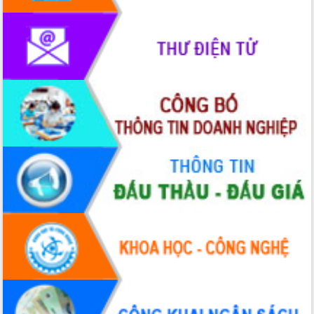
Rà soát, hoàn thiện hệ thống thiết chế
văn hóa, thể thao đáp ứng yêu cầu
phát triển mới
Thường trực HĐND tỉnh Đắk Lắk gặp
mặt Đoàn chuyên gia y tế TP. Hồ Chí
Minh
Lễ truy điệu và an táng hài cốt liệt sĩ
tại Nghĩa trang Liệt sĩ xã Sơn Hòa
Bàn giải pháp tháo gỡ khó khăn trong
xuất khẩu sầu riêng và triển khai quy
định EUDR
Thứ trưởng Bộ Nông nghiệp và Môi
trường Nguyễn Hoàng Hiệp khảo sát
vùng trồng và doanh nghiệp đóng gói
sầu riêng tại Đắk Lắk
Trình diễn nghệ thuật chế biến các
món ăn từ sầu riêng
Đắk Lắk công bố Quy hoạch và xúc
tiến đầu tư tỉnh
Ngành cá ngừ Đắk Lắk chủ động thích