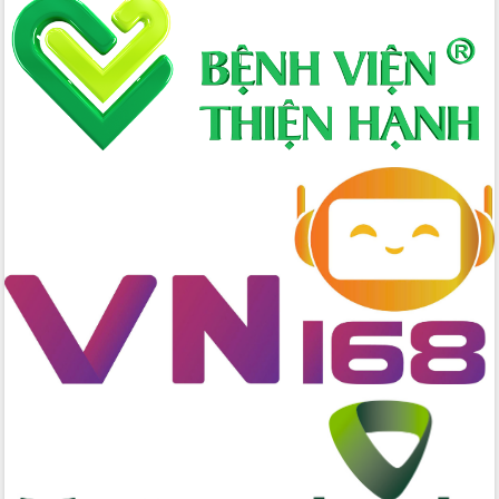
nhanh tiến độ các dự án trọng điểm
trong Khu kinh tế Nam Phú Yên
Hòn Yến phát triển du lịch gắn với bảo
tồn biển
Lấy ý kiến điều chỉnh Quy hoạch tỉnh
Đắk Lắk thời kỳ 2021-2030, tầm nhìn
đến năm 2050
Phát động chiến dịch 30 ngày đêm
giải phóng mặt bằng Tuyến đường bộ
ven biển
Đắk Lắk nỗ lực thúc đẩy tăng trưởng
kinh tế từ 10% trở lên trong Quý
II/2026
Đắk Lắk ký kết thỏa thuận hợp tác về
chuyển đổi số giai đoạn 2026 – 2030
với Tập đoàn Bưu chính Viễn thông
Việt Nam
Thứ trưởng Bộ Y tế làm việc với tỉnh
Đắk Lắk về phát triển nhân lực y tế
cho trạm y tế cấp xã
Du lịch Đắk Lắk nâng tầm trải nghiệm