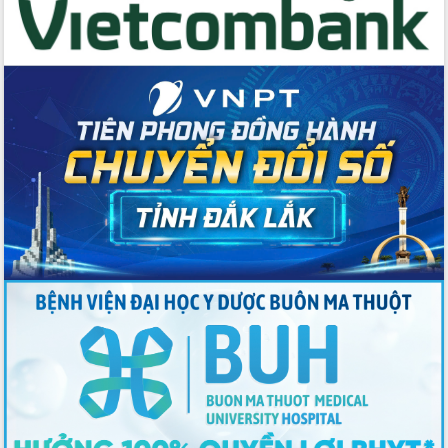
du khách thông qua Hệ thống cơ sở dữ
liệu và Bản đồ số
Tập huấn ứng dụng trí tuệ nhân tạo (AI)
trong thương mại điện tử năm 2026
Đoàn đại biểu Quốc hội tỉnh Đắk Lắk
trao đổi thông tin trước Kỳ họp thứ
nhất, Quốc hội khóa XVI
Quyết liệt cải cách hành chính, khơi
thông nguồn lực phát triển
Nâng cao hiệu lực, hiệu quả HĐND
tỉnh thông qua hiện đại hóa hành chính
Xã Ea Phê gắn cải cách hành chính với
chuyển đổi số
Phó Chủ tịch Thường trực UBND tỉnh
Hồ Thị Nguyên Thảo làm việc tại Trung
tâm Phục vụ hành chính công xã Ea
Phê
Xây dựng nền hành chính số đồng
hành cùng nông dân dân, doanh nghiệp
Giai đoạn 2026-2030, Đắk Lắk phấn