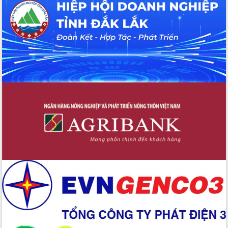
hiện nhiệm vụ quản lý tài sản công
hàng tuần
Tháo gỡ những vướng mắc, đẩy mạnh
công tác cải cách thủ tục hành chính
tại Trung tâm Phục vụ hành chính
công tỉnh
Đắk Lắk: Tôn vinh 46 giải pháp tại Hội
thi Sáng tạo Kỹ thuật 2024 - 2025
Đắk Lắk rà soát, điều chỉnh Đề án 190
về phát triển nuôi trồng thủy sản
Phó Chủ tịch UBND tỉnh Đắk Lắk
Trương Công Thái kiểm tra thực địa
Dự án cao tốc Khánh Hòa - Buôn Ma
Thuột
Định vị cà phê Việt Nam như một “di
sản sống” trong dòng chảy toàn cầu
Xây dựng nông thôn mới: Nâng cao đời
sống người dân từ những mô hình thiết
thực
Quyết liệt tháo gỡ vướng mắc, đẩy