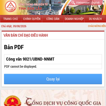
|
Vietnamese
English
TRANG CHỦ
CHÍNH QUYỀN
CÔNG DÂN
DOANH NGHIỆP
DU KHÁCH
Chủ nhật, 09/08/2026
CHÀO MỪNG ĐẾN VỚI CỔNG TH
VĂN BẢN CHỈ ĐẠO ĐIỀU HÀNH
GIỚI THIỆU
LÃNH ĐẠO UBND TỈNH
Bản PDF
TIN TỨC SỰ KIỆN
Công văn 9021/UBND-NNMT
SỞ, BAN, NGÀNH
PDF cannot be displayed.
UBND CÁC XÃ, PHƯỜNG
Quay lại
THÔNG TIN CHỈ ĐẠO ĐIỀU HÀNH
HỆ THỐNG VĂN BẢN
VĂN BẢN HĐND TỈNH