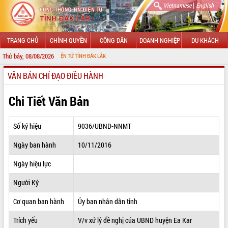
|
Vietnamese
English
TRANG CHỦ
CHÍNH QUYỀN
CÔNG DÂN
DOANH NGHIỆP
DU KHÁCH
Thứ bảy, 08/08/2026
THÔNG TIN ĐIỆN TỬ TỈNH ĐẮK LẮK
VĂN BẢN CHỈ ĐẠO ĐIỀU HÀNH
GIỚI THIỆU
LÃNH ĐẠO UBND TỈNH
Chi Tiết Văn Bản
TIN TỨC SỰ KIỆN
Số ký hiệu
9036/UBND-NNMT
SỞ, BAN, NGÀNH
Ngày ban hành
10/11/2016
UBND CÁC XÃ, PHƯỜNG
Ngày hiệu lực
THÔNG TIN CHỈ ĐẠO ĐIỀU HÀNH
Người Ký
HỆ THỐNG VĂN BẢN
Cơ quan ban hành
Ủy ban nhân dân tỉnh
Trích yếu
V/v xử lý đề nghị của UBND huyện Ea Kar
VĂN BẢN HĐND TỈNH