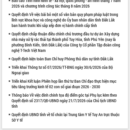
Báo cáo Tình hình kinh tế - xã hội, quốc phòng - an ninh tháng 7 năm
2026 và chương trình công tác tháng 8 năm 2026
VIDEO
Quyết định Về việc bãi bỏ một số văn bản quy phạm pháp luật trong
Loading the player...
lĩnh vực khoa học và công nghệ do Ủy ban nhân dân tỉnh Đắk Lắk
ban hành trước khi sắp xếp đơn vị hành chính cấp tỉnh
Khám bệnh, cấp phát thuốc miễn phí
và tặng quà người dân xã Cư Pui
Quyết định chấp thuận điều chỉnh chủ trương đầu tư dự án Xây dựng
nhà máy xử lý rác thải tại thành phố Tuy Hòa, tỉnh Phú Yên (nay là
Hội nghị UBND tỉnh Đắk Lắk thường kỳ
phường Bình Kiến, tỉnh Đắk Lắk) của Công ty Cổ phần Tập đoàn công
tháng 7/2026
nghệ T-Tech Việt Nam
Lễ truy tặng danh hiệu “Bà Mẹ Việt
Quyết định kiện toàn Ban Chỉ huy Phòng thủ dân sự tỉnh Đắk Lắk
Nam Anh hùng” và trao Huân chương
Lao động
Triển khai Thông tư số 07/2026/TT-BNG ngày 30/6/2026 của Bộ
ALBUM ẢNH
Ngoại giao
UBND tỉnh Đắk Lắk triển khai nhiệm
vụ 6 tháng cuối năm 2026
Triển khai Kết luận Phiên họp lần thứ tư Ban Chỉ đạo thực hiện mục
Kỳ họp thứ Hai, Hội đồng nhân dân
tiêu tăng trưởng kinh tế 02 con số giai đoạn 2026 - 2030
tỉnh khóa XI quyết nghị nhiều nội dung
Thông báo Về việc đính chính tọa độ điểm góc tại Phụ lục kèm theo
quan trọng
Quyết định số 2317/QĐ-UBND ngày 21/7/2026 của Chủ tịch UBND
Bí thư Tỉnh ủy Lương Nguyễn Minh
tỉnh
Triết thăm, tặng quà người có công với
Quyết định UBND tỉnh về tổ chức lại Trung tâm Y tế Tuy An trực thuộc
cách mạng
Sở Y tế
Rà soát, hoàn thiện hệ thống thiết chế
văn hóa, thể thao đáp ứng yêu cầu
LIÊN KẾT WEB