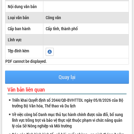
Nội dung văn bản
ĐIỂM TIN VĂN BẢN
Loại văn bản
Công văn
QUY HOẠCH - KẾ HOẠCH
Cấp ban hành
Cấp tỉnh, thành phố
Lĩnh vực
Tệp đính kèm
PDF cannot be displayed.
Quay lại
Văn bản liên quan
Triển khai Quyết định số 2044/QĐ-BVHTTDL ngày 05/8/2026 của Bộ
trưởng Bộ Văn hóa, Thể thao và Du lịch
Về việc công bố Danh mục thủ tục hành chính được sửa đổi, bổ sung
lĩnh vực trồng trọt và bảo vệ thực vật thuộc phạm vi chức năng quản
lý của Sở Nông nghiệp và Môi trường