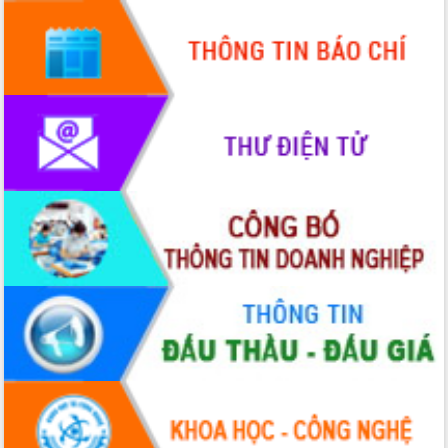
Hội thảo góp ý hồ sơ điều chỉnh quy
hoạch tỉnh Đắk Lắk thời kỳ 2021-2030,
tầm nhìn đến năm 2050
Nâng cao hiệu quả hoạt động của các
doanh nghiệp nhà nước
Hội nghị triển khai kết nối mạng
truyền số liệu chuyên dùng phục vụ cơ
quan Đảng, Nhà nước
Lễ phát động chuỗi hoạt động chung
tay làm sạch môi trường
Xã Ea Kar bước chuyển mình trong
công tác cải cách hành chính mô hình
mới
UBND tỉnh họp báo định kỳ tháng 4
năm 2026
Hội thảo khoa học “Giải pháp thúc đẩy
phát triển nền kinh tế xanh tại tỉnh
Đắk Lắk”
Tăng cường giám sát, đôn đốc thực
hiện nhiệm vụ quản lý tài sản công
hàng tuần