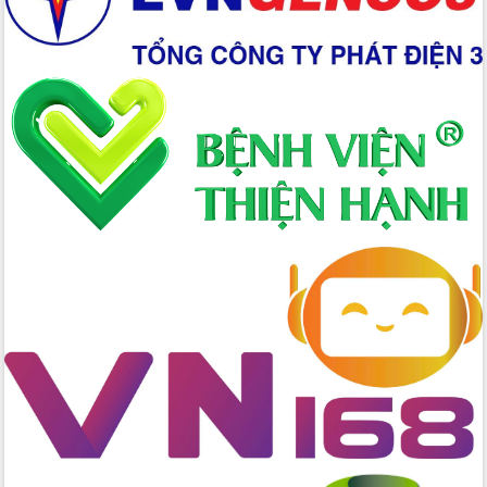
Chuyển đổi số 'mở đường' cho nông
nghiệp Đắk Lắk tăng trưởng bứt phá
Triển khai đồng bộ đo đạc, lập hồ sơ
địa chính, hoàn thiện cơ sở dữ liệu đất
đai
Ứng dụng sinh trắc học - Bước tiến
trong hành trình chuyển đổi số tại Đắk
Lắk
Đắk Lắk nâng cao hiệu quả công tác
Đảng từ Sổ tay đảng viên điện tử
Đắk Lắk đẩy mạnh nuôi biển công
nghệ, hướng tới phát triển thủy sản
bền vững
Tập huấn nâng cao năng lực triển khai
chuyển đổi số cho cán bộ, công chức
cấp xã
Đắk Lắk phát động hưởng ứng Ngày
Quyền của người tiêu dùng Việt Nam
2026
Đẩy mạnh cải cách hành chính, quyết
tâm đạt được mục tiêu tăng trưởng