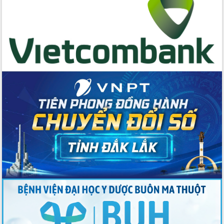
hai con số trong năm 2026
Tổ chức trang trọng Lễ hội Đền thờ
Lương Văn Chánh năm 2026
Phó Bí thư Tỉnh ủy Đắk Lắk Đỗ Hữu
Huy giữ chức Bí thư Đảng ủy Ủy Ban
Nhân dân tỉnh
Bệnh án điện tử thúc đẩy chuyển đổi
số y tế tại Đắk Lắk
Chuyển đổi số thư viện: Mở rộng
không gian tri thức trong thời đại số
Đánh giá, rút kinh nghiệm công tác tổ
chức diễn tập trước ngày bầu cử
Chương trình “Gặp gỡ hữu nghị –
Friendship Meeting New Year 2026”
Bầu cử Quốc hội và HĐND: Cử tri Đắk
Lắk gửi gắm niềm tin, kỳ vọng vào lá
phiếu
Đắk Lắk sẵn sàng các điều kiện cho
Ngày hội bầu cử đại biểu Quốc hội
khóa XVI và HĐND các cấp nhiệm kỳ