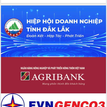
Tập huấn ứng dụng trí tuệ nhân tạo (AI)
trong thương mại điện tử năm 2026
Đoàn đại biểu Quốc hội tỉnh Đắk Lắk
trao đổi thông tin trước Kỳ họp thứ
nhất, Quốc hội khóa XVI
Quyết liệt cải cách hành chính, khơi
thông nguồn lực phát triển
Nâng cao hiệu lực, hiệu quả HĐND
tỉnh thông qua hiện đại hóa hành chính
Xã Ea Phê gắn cải cách hành chính với
chuyển đổi số
Phó Chủ tịch Thường trực UBND tỉnh
Hồ Thị Nguyên Thảo làm việc tại Trung
tâm Phục vụ hành chính công xã Ea
Phê
Xây dựng nền hành chính số đồng
hành cùng nông dân dân, doanh nghiệp
Giai đoạn 2026-2030, Đắk Lắk phấn
đấu có 77% xã đạt chuẩn nông thôn
mới