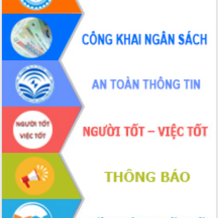
Tháo gỡ những vướng mắc, đẩy mạnh
công tác cải cách thủ tục hành chính
tại Trung tâm Phục vụ hành chính
công tỉnh
Đắk Lắk: Tôn vinh 46 giải pháp tại Hội
thi Sáng tạo Kỹ thuật 2024 - 2025
Đắk Lắk rà soát, điều chỉnh Đề án 190
về phát triển nuôi trồng thủy sản
Phó Chủ tịch UBND tỉnh Đắk Lắk
Trương Công Thái kiểm tra thực địa
Dự án cao tốc Khánh Hòa - Buôn Ma
Thuột
Định vị cà phê Việt Nam như một “di
sản sống” trong dòng chảy toàn cầu
Xây dựng nông thôn mới: Nâng cao đời
sống người dân từ những mô hình thiết
thực
Quyết liệt tháo gỡ vướng mắc, đẩy
nhanh tiến độ các dự án trọng điểm
trong Khu kinh tế Nam Phú Yên