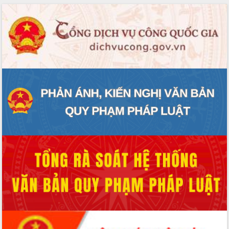
phát triển mới
Thường trực HĐND tỉnh Đắk Lắk gặp
mặt Đoàn chuyên gia y tế TP. Hồ Chí
Minh
Lễ truy điệu và an táng hài cốt liệt sĩ
tại Nghĩa trang Liệt sĩ xã Sơn Hòa
Bàn giải pháp tháo gỡ khó khăn trong
xuất khẩu sầu riêng và triển khai quy
định EUDR
Thứ trưởng Bộ Nông nghiệp và Môi
trường Nguyễn Hoàng Hiệp khảo sát
vùng trồng và doanh nghiệp đóng gói
sầu riêng tại Đắk Lắk
Trình diễn nghệ thuật chế biến các
món ăn từ sầu riêng
Đắk Lắk công bố Quy hoạch và xúc
tiến đầu tư tỉnh
Ngành cá ngừ Đắk Lắk chủ động thích
ứng để giữ vững thị trường xuất khẩu
Diễn đàn Kinh tế tư nhân Việt Nam đột