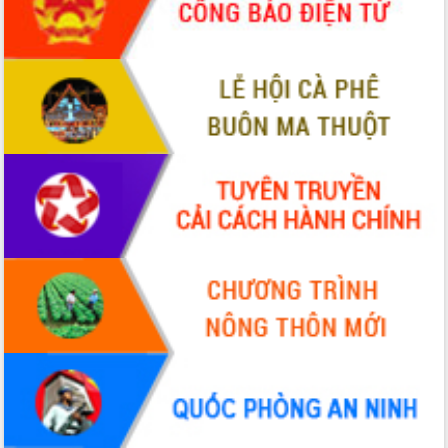
phá cơ chế - Hợp tác công tư
Đề án 06 tạo bước ngoặt đột phá trong
cải cách hành chính tỉnh Đắk Lắk
Kết nối tour, đẩy mạnh chuyển đổi số
để phát triển du lịch Đắk Lắk
Khởi động Dự án Đầu tư xây dựng hạ
tầng kỹ thuật Cụm công nghiệp Tân
Tiến
Gặp mặt các cơ quan báo chí nhân Kỷ
niệm 101 năm Ngày Báo chí Cách
mạng Việt Nam
Đắk Lắk sơ kết 4 năm triển khai thực
hiện Đề án 06 của Chính phủ
Họp báo thông tin về Hội nghị Công bố
Quy hoạch và Xúc tiến đầu tư tỉnh Đắk
Lắk
Khơi thông điểm nghẽn, đẩy nhanh
giải ngân vốn khắc phục thiên tai
HĐND tỉnh thông qua điều chỉnh Quy
hoạch tỉnh thời kỳ 2021-2030