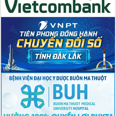
nhất, Quốc hội khóa XVI
Quyết liệt cải cách hành chính, khơi
thông nguồn lực phát triển
Nâng cao hiệu lực, hiệu quả HĐND
tỉnh thông qua hiện đại hóa hành chính
Xã Ea Phê gắn cải cách hành chính với
chuyển đổi số
Phó Chủ tịch Thường trực UBND tỉnh
Hồ Thị Nguyên Thảo làm việc tại Trung
tâm Phục vụ hành chính công xã Ea
Phê
Xây dựng nền hành chính số đồng
hành cùng nông dân dân, doanh nghiệp
Giai đoạn 2026-2030, Đắk Lắk phấn
đấu có 77% xã đạt chuẩn nông thôn
mới
Chuyển đổi số 'mở đường' cho nông
nghiệp Đắk Lắk tăng trưởng bứt phá
Triển khai đồng bộ đo đạc, lập hồ sơ
địa chính, hoàn thiện cơ sở dữ liệu đất
đai