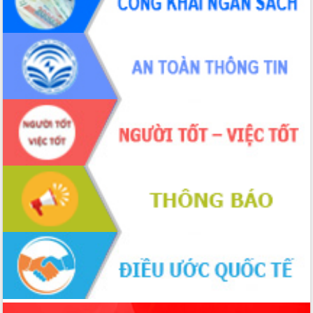
để phát triển du lịch Đắk Lắk
Khởi động Dự án Đầu tư xây dựng hạ
tầng kỹ thuật Cụm công nghiệp Tân
Tiến
Gặp mặt các cơ quan báo chí nhân Kỷ
niệm 101 năm Ngày Báo chí Cách
mạng Việt Nam
Đắk Lắk sơ kết 4 năm triển khai thực
hiện Đề án 06 của Chính phủ
Họp báo thông tin về Hội nghị Công bố
Quy hoạch và Xúc tiến đầu tư tỉnh Đắk
Lắk
Khơi thông điểm nghẽn, đẩy nhanh
giải ngân vốn khắc phục thiên tai
HĐND tỉnh thông qua điều chỉnh Quy
hoạch tỉnh thời kỳ 2021-2030
Hội thảo góp ý hồ sơ điều chỉnh quy
hoạch tỉnh Đắk Lắk thời kỳ 2021-2030,
tầm nhìn đến năm 2050
Nâng cao hiệu quả hoạt động của các