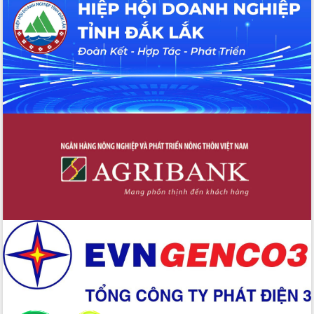
Đắk Lắk: Tôn vinh 46 giải pháp tại Hội
thi Sáng tạo Kỹ thuật 2024 - 2025
Đắk Lắk rà soát, điều chỉnh Đề án 190
về phát triển nuôi trồng thủy sản
Phó Chủ tịch UBND tỉnh Đắk Lắk
Trương Công Thái kiểm tra thực địa
Dự án cao tốc Khánh Hòa - Buôn Ma
Thuột
Định vị cà phê Việt Nam như một “di
sản sống” trong dòng chảy toàn cầu
Xây dựng nông thôn mới: Nâng cao đời
sống người dân từ những mô hình thiết
thực
Quyết liệt tháo gỡ vướng mắc, đẩy
nhanh tiến độ các dự án trọng điểm
trong Khu kinh tế Nam Phú Yên
Hòn Yến phát triển du lịch gắn với bảo
tồn biển
Lấy ý kiến điều chỉnh Quy hoạch tỉnh
Đắk Lắk thời kỳ 2021-2030, tầm nhìn