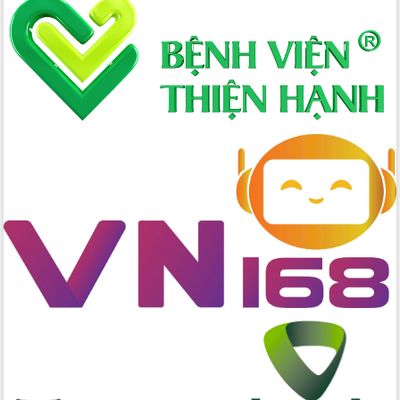
đến năm 2050
Phát động chiến dịch 30 ngày đêm
giải phóng mặt bằng Tuyến đường bộ
ven biển
Đắk Lắk nỗ lực thúc đẩy tăng trưởng
kinh tế từ 10% trở lên trong Quý
II/2026
Đắk Lắk ký kết thỏa thuận hợp tác về
chuyển đổi số giai đoạn 2026 – 2030
với Tập đoàn Bưu chính Viễn thông
Việt Nam
Thứ trưởng Bộ Y tế làm việc với tỉnh
Đắk Lắk về phát triển nhân lực y tế
cho trạm y tế cấp xã
Du lịch Đắk Lắk nâng tầm trải nghiệm
du khách thông qua Hệ thống cơ sở dữ
liệu và Bản đồ số
Tập huấn ứng dụng trí tuệ nhân tạo (AI)
trong thương mại điện tử năm 2026
Đoàn đại biểu Quốc hội tỉnh Đắk Lắk
trao đổi thông tin trước Kỳ họp thứ