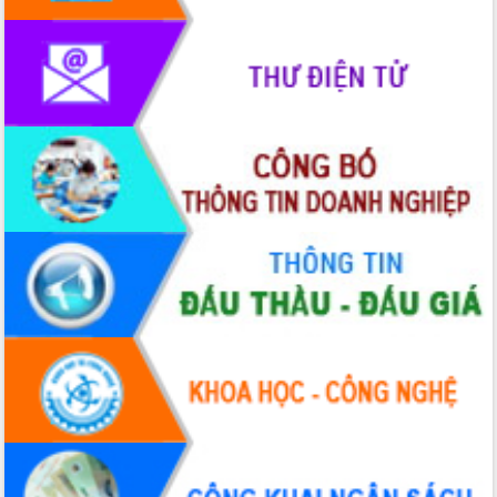
Lễ truy điệu và an táng hài cốt liệt sĩ
tại Nghĩa trang Liệt sĩ xã Sơn Hòa
Bàn giải pháp tháo gỡ khó khăn trong
xuất khẩu sầu riêng và triển khai quy
định EUDR
Thứ trưởng Bộ Nông nghiệp và Môi
trường Nguyễn Hoàng Hiệp khảo sát
vùng trồng và doanh nghiệp đóng gói
sầu riêng tại Đắk Lắk
Trình diễn nghệ thuật chế biến các
món ăn từ sầu riêng
Đắk Lắk công bố Quy hoạch và xúc
tiến đầu tư tỉnh
Ngành cá ngừ Đắk Lắk chủ động thích
ứng để giữ vững thị trường xuất khẩu
Diễn đàn Kinh tế tư nhân Việt Nam đột
phá cơ chế - Hợp tác công tư
Đề án 06 tạo bước ngoặt đột phá trong
cải cách hành chính tỉnh Đắk Lắk
Kết nối tour, đẩy mạnh chuyển đổi số