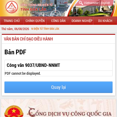
|
Vietnamese
English
TRANG CHỦ
CHÍNH QUYỀN
CÔNG DÂN
DOANH NGHIỆP
DU KHÁCH
Thứ năm, 06/08/2026
ỔNG THÔNG TIN ĐIỆN TỬ TỈNH ĐẮK LẮK
VĂN BẢN CHỈ ĐẠO ĐIỀU HÀNH
GIỚI THIỆU
LÃNH ĐẠO UBND TỈNH
Bản PDF
TIN TỨC SỰ KIỆN
Công văn 9037/UBND-NNMT
SỞ, BAN, NGÀNH
PDF cannot be displayed.
UBND CÁC XÃ, PHƯỜNG
Quay lại
THÔNG TIN CHỈ ĐẠO ĐIỀU HÀNH
HỆ THỐNG VĂN BẢN
VĂN BẢN HĐND TỈNH