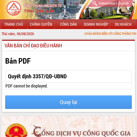
|
Vietnamese
English
TRANG CHỦ
CHÍNH QUYỀN
CÔNG DÂN
DOANH NGHIỆP
DU KHÁCH
Thứ năm, 06/08/2026
CHÀO MỪNG ĐẾN VỚI CỔNG THÔNG TIN ĐIỆN TỬ TỈN
VĂN BẢN CHỈ ĐẠO ĐIỀU HÀNH
GIỚI THIỆU
LÃNH ĐẠO UBND TỈNH
Bản PDF
TIN TỨC SỰ KIỆN
Quyết định 3357/QĐ-UBND
SỞ, BAN, NGÀNH
PDF cannot be displayed.
UBND CÁC XÃ, PHƯỜNG
Quay lại
THÔNG TIN CHỈ ĐẠO ĐIỀU HÀNH
HỆ THỐNG VĂN BẢN
VĂN BẢN HĐND TỈNH