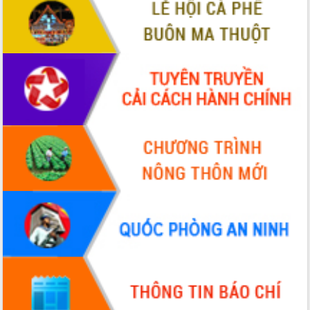
VIDEO
Không có file video nào để phát.
ALBUM ẢNH
LIÊN KẾT WEB