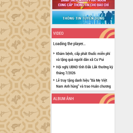
VIDEO
Loading the player...
Khám bệnh, cấp phát thuốc miễn phí
và tặng quà người dân xã Cư Pui
Hội nghị UBND tỉnh Đắk Lắk thường kỳ
tháng 7/2026
Lễ truy tặng danh hiệu “Bà Mẹ Việt
Nam Anh hùng” và trao Huân chương
Lao động
ALBUM ẢNH
UBND tỉnh Đắk Lắk triển khai nhiệm
vụ 6 tháng cuối năm 2026
Kỳ họp thứ Hai, Hội đồng nhân dân
tỉnh khóa XI quyết nghị nhiều nội dung
quan trọng
Bí thư Tỉnh ủy Lương Nguyễn Minh