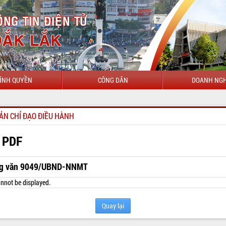
ÍNH QUYỀN
CÔNG DÂN
DOANH NGH
ẢN CHỈ ĐẠO ĐIỀU HÀNH
 PDF
g văn 9049/UBND-NNMT
nnot be displayed.
Quay lại