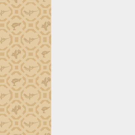
tiến đầu tư tỉnh
Ngành cá ngừ Đắk Lắk chủ động thích
ứng để giữ vững thị trường xuất khẩu
Diễn đàn Kinh tế tư nhân Việt Nam đột
phá cơ chế - Hợp tác công tư
Đề án 06 tạo bước ngoặt đột phá trong
cải cách hành chính tỉnh Đắk Lắk
Kết nối tour, đẩy mạnh chuyển đổi số
để phát triển du lịch Đắk Lắk
Khởi động Dự án Đầu tư xây dựng hạ
tầng kỹ thuật Cụm công nghiệp Tân
Tiến
Gặp mặt các cơ quan báo chí nhân Kỷ
niệm 101 năm Ngày Báo chí Cách
mạng Việt Nam
Đắk Lắk sơ kết 4 năm triển khai thực
hiện Đề án 06 của Chính phủ
Họp báo thông tin về Hội nghị Công bố
Quy hoạch và Xúc tiến đầu tư tỉnh Đắk
Lắk