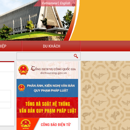
|
Vietnamese
English
IỆP
DU KHÁCH
CHÀO MỪNG ĐẾN VỚI CỔNG THÔNG TIN ĐIỆN TỬ TỈNH ĐẮK LẮK