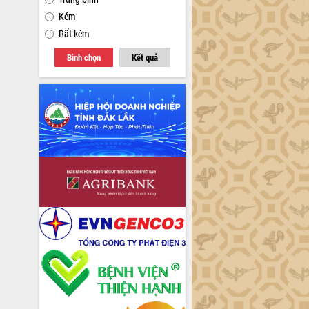
Kém
Rất kém
Bình chọn
Kết quả