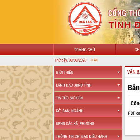
TRANG CHỦ
CH
Thứ bảy, 08/08/2026
VĂN B
GIỚI THIỆU
Bản
LÃNH ĐẠO UBND TỈNH
TIN TỨC SỰ KIỆN
Côn
SỞ, BAN, NGÀNH
PDF ca
UBND CÁC XÃ, PHƯỜNG
THÔNG TIN CHỈ ĐẠO ĐIỀU HÀNH