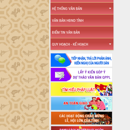
HỆ THỐNG VĂN BẢN
VĂN BẢN HĐND TỈNH
ĐIỂM TIN VĂN BẢN
QUY HOẠCH - KẾ HOẠCH