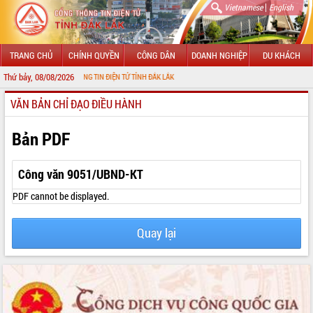
|
Vietnamese
English
TRANG CHỦ
CHÍNH QUYỀN
CÔNG DÂN
DOANH NGHIỆP
DU KHÁCH
Thứ bảy, 08/08/2026
VỚI CỔNG THÔNG TIN ĐIỆN TỬ TỈNH ĐẮK LẮK
VĂN BẢN CHỈ ĐẠO ĐIỀU HÀNH
GIỚI THIỆU
LÃNH ĐẠO UBND TỈNH
Bản PDF
TIN TỨC SỰ KIỆN
Công văn 9051/UBND-KT
SỞ, BAN, NGÀNH
PDF cannot be displayed.
UBND CÁC XÃ, PHƯỜNG
Quay lại
THÔNG TIN CHỈ ĐẠO ĐIỀU HÀNH
HỆ THỐNG VĂN BẢN
VĂN BẢN HĐND TỈNH