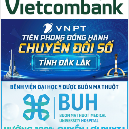
Thứ trưởng Bộ Y tế làm việc với tỉnh
Đắk Lắk về phát triển nhân lực y tế
cho trạm y tế cấp xã
Du lịch Đắk Lắk nâng tầm trải nghiệm
du khách thông qua Hệ thống cơ sở dữ
liệu và Bản đồ số
Tập huấn ứng dụng trí tuệ nhân tạo (AI)
trong thương mại điện tử năm 2026
Đoàn đại biểu Quốc hội tỉnh Đắk Lắk
trao đổi thông tin trước Kỳ họp thứ
nhất, Quốc hội khóa XVI
Quyết liệt cải cách hành chính, khơi
thông nguồn lực phát triển
Nâng cao hiệu lực, hiệu quả HĐND
tỉnh thông qua hiện đại hóa hành chính
Xã Ea Phê gắn cải cách hành chính với
chuyển đổi số
Phó Chủ tịch Thường trực UBND tỉnh
Hồ Thị Nguyên Thảo làm việc tại Trung
tâm Phục vụ hành chính công xã Ea
Phê