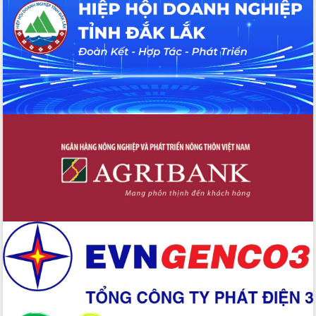
Hội thảo khoa học “Giải pháp thúc đẩy
phát triển nền kinh tế xanh tại tỉnh
Đắk Lắk”
Tăng cường giám sát, đôn đốc thực
hiện nhiệm vụ quản lý tài sản công
hàng tuần
Tháo gỡ những vướng mắc, đẩy mạnh
công tác cải cách thủ tục hành chính
tại Trung tâm Phục vụ hành chính
công tỉnh
Đắk Lắk: Tôn vinh 46 giải pháp tại Hội
thi Sáng tạo Kỹ thuật 2024 - 2025
Đắk Lắk rà soát, điều chỉnh Đề án 190
về phát triển nuôi trồng thủy sản
Phó Chủ tịch UBND tỉnh Đắk Lắk
Trương Công Thái kiểm tra thực địa
Dự án cao tốc Khánh Hòa - Buôn Ma
Thuột
Định vị cà phê Việt Nam như một “di
sản sống” trong dòng chảy toàn cầu