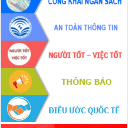
món ăn từ sầu riêng
Đắk Lắk công bố Quy hoạch và xúc
tiến đầu tư tỉnh
Ngành cá ngừ Đắk Lắk chủ động thích
ứng để giữ vững thị trường xuất khẩu
Diễn đàn Kinh tế tư nhân Việt Nam đột
phá cơ chế - Hợp tác công tư
Đề án 06 tạo bước ngoặt đột phá trong
cải cách hành chính tỉnh Đắk Lắk
Kết nối tour, đẩy mạnh chuyển đổi số
để phát triển du lịch Đắk Lắk
Khởi động Dự án Đầu tư xây dựng hạ
tầng kỹ thuật Cụm công nghiệp Tân
Tiến
Gặp mặt các cơ quan báo chí nhân Kỷ
niệm 101 năm Ngày Báo chí Cách
mạng Việt Nam
Đắk Lắk sơ kết 4 năm triển khai thực
hiện Đề án 06 của Chính phủ
Họp báo thông tin về Hội nghị Công bố