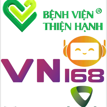
Xây dựng nông thôn mới: Nâng cao đời
sống người dân từ những mô hình thiết
thực
Quyết liệt tháo gỡ vướng mắc, đẩy
nhanh tiến độ các dự án trọng điểm
trong Khu kinh tế Nam Phú Yên
Hòn Yến phát triển du lịch gắn với bảo
tồn biển
Lấy ý kiến điều chỉnh Quy hoạch tỉnh
Đắk Lắk thời kỳ 2021-2030, tầm nhìn
đến năm 2050
Phát động chiến dịch 30 ngày đêm
giải phóng mặt bằng Tuyến đường bộ
ven biển
Đắk Lắk nỗ lực thúc đẩy tăng trưởng
kinh tế từ 10% trở lên trong Quý
II/2026
Đắk Lắk ký kết thỏa thuận hợp tác về
chuyển đổi số giai đoạn 2026 – 2030
với Tập đoàn Bưu chính Viễn thông
Việt Nam