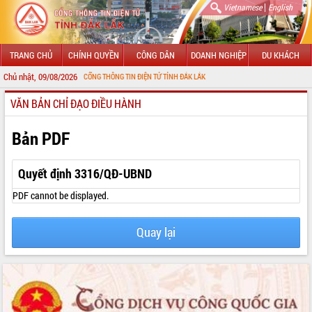
|
Vietnamese
English
TRANG CHỦ
CHÍNH QUYỀN
CÔNG DÂN
DOANH NGHIỆP
DU KHÁCH
Chủ nhật, 09/08/2026
MỪNG ĐẾN VỚI CỔNG THÔNG TIN ĐIỆN TỬ TỈNH ĐẮK LẮK
VĂN BẢN CHỈ ĐẠO ĐIỀU HÀNH
GIỚI THIỆU
LÃNH ĐẠO UBND TỈNH
Bản PDF
TIN TỨC SỰ KIỆN
Quyết định 3316/QĐ-UBND
SỞ, BAN, NGÀNH
PDF cannot be displayed.
UBND CÁC XÃ, PHƯỜNG
Quay lại
THÔNG TIN CHỈ ĐẠO ĐIỀU HÀNH
HỆ THỐNG VĂN BẢN
VĂN BẢN HĐND TỈNH