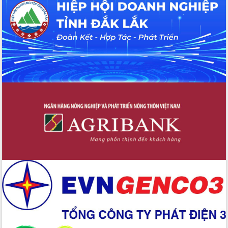
UBND tỉnh họp báo định kỳ tháng 4
năm 2026
Hội thảo khoa học “Giải pháp thúc đẩy
phát triển nền kinh tế xanh tại tỉnh
Đắk Lắk”
Tăng cường giám sát, đôn đốc thực
hiện nhiệm vụ quản lý tài sản công
hàng tuần
Tháo gỡ những vướng mắc, đẩy mạnh
công tác cải cách thủ tục hành chính
tại Trung tâm Phục vụ hành chính
công tỉnh
Đắk Lắk: Tôn vinh 46 giải pháp tại Hội
thi Sáng tạo Kỹ thuật 2024 - 2025
Đắk Lắk rà soát, điều chỉnh Đề án 190
về phát triển nuôi trồng thủy sản
Phó Chủ tịch UBND tỉnh Đắk Lắk
Trương Công Thái kiểm tra thực địa
Dự án cao tốc Khánh Hòa - Buôn Ma
Thuột