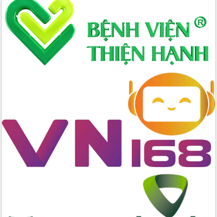
Định vị cà phê Việt Nam như một “di
sản sống” trong dòng chảy toàn cầu
Xây dựng nông thôn mới: Nâng cao đời
sống người dân từ những mô hình thiết
thực
Quyết liệt tháo gỡ vướng mắc, đẩy
nhanh tiến độ các dự án trọng điểm
trong Khu kinh tế Nam Phú Yên
Hòn Yến phát triển du lịch gắn với bảo
tồn biển
Lấy ý kiến điều chỉnh Quy hoạch tỉnh
Đắk Lắk thời kỳ 2021-2030, tầm nhìn
đến năm 2050
Phát động chiến dịch 30 ngày đêm
giải phóng mặt bằng Tuyến đường bộ
ven biển
Đắk Lắk nỗ lực thúc đẩy tăng trưởng
kinh tế từ 10% trở lên trong Quý
II/2026
Đắk Lắk ký kết thỏa thuận hợp tác về
chuyển đổi số giai đoạn 2026 – 2030