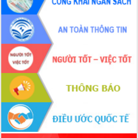
sầu riêng tại Đắk Lắk
Trình diễn nghệ thuật chế biến các
món ăn từ sầu riêng
Đắk Lắk công bố Quy hoạch và xúc
tiến đầu tư tỉnh
Ngành cá ngừ Đắk Lắk chủ động thích
ứng để giữ vững thị trường xuất khẩu
Diễn đàn Kinh tế tư nhân Việt Nam đột
phá cơ chế - Hợp tác công tư
Đề án 06 tạo bước ngoặt đột phá trong
cải cách hành chính tỉnh Đắk Lắk
Kết nối tour, đẩy mạnh chuyển đổi số
để phát triển du lịch Đắk Lắk
Khởi động Dự án Đầu tư xây dựng hạ
tầng kỹ thuật Cụm công nghiệp Tân
Tiến
Gặp mặt các cơ quan báo chí nhân Kỷ
niệm 101 năm Ngày Báo chí Cách
mạng Việt Nam
Đắk Lắk sơ kết 4 năm triển khai thực