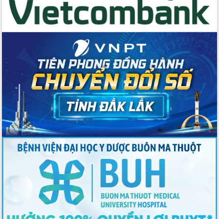
với Tập đoàn Bưu chính Viễn thông
Việt Nam
Thứ trưởng Bộ Y tế làm việc với tỉnh
Đắk Lắk về phát triển nhân lực y tế
cho trạm y tế cấp xã
Du lịch Đắk Lắk nâng tầm trải nghiệm
du khách thông qua Hệ thống cơ sở dữ
liệu và Bản đồ số
Tập huấn ứng dụng trí tuệ nhân tạo (AI)
trong thương mại điện tử năm 2026
Đoàn đại biểu Quốc hội tỉnh Đắk Lắk
trao đổi thông tin trước Kỳ họp thứ
nhất, Quốc hội khóa XVI
Quyết liệt cải cách hành chính, khơi
thông nguồn lực phát triển
Nâng cao hiệu lực, hiệu quả HĐND
tỉnh thông qua hiện đại hóa hành chính
Xã Ea Phê gắn cải cách hành chính với
chuyển đổi số
Phó Chủ tịch Thường trực UBND tỉnh