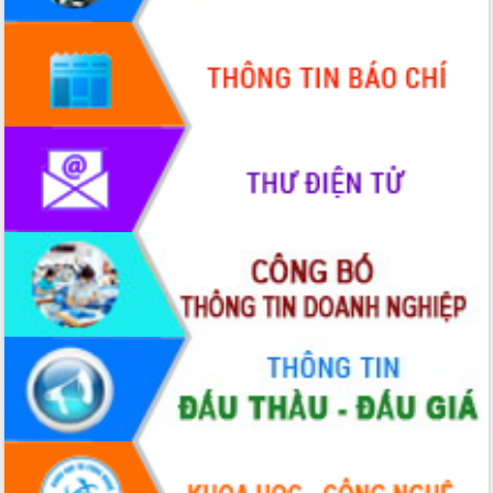
Quy hoạch và Xúc tiến đầu tư tỉnh Đắk
Lắk
Khơi thông điểm nghẽn, đẩy nhanh
giải ngân vốn khắc phục thiên tai
HĐND tỉnh thông qua điều chỉnh Quy
hoạch tỉnh thời kỳ 2021-2030
Hội thảo góp ý hồ sơ điều chỉnh quy
hoạch tỉnh Đắk Lắk thời kỳ 2021-2030,
tầm nhìn đến năm 2050
Nâng cao hiệu quả hoạt động của các
doanh nghiệp nhà nước
Hội nghị triển khai kết nối mạng
truyền số liệu chuyên dùng phục vụ cơ
quan Đảng, Nhà nước
Lễ phát động chuỗi hoạt động chung
tay làm sạch môi trường
Xã Ea Kar bước chuyển mình trong
công tác cải cách hành chính mô hình
mới
UBND tỉnh họp báo định kỳ tháng 4
năm 2026