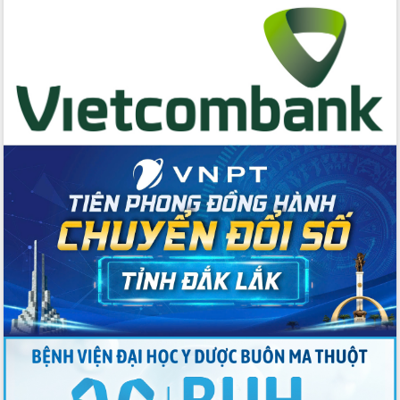
cấp xã
Đắk Lắk phát động hưởng ứng Ngày
Quyền của người tiêu dùng Việt Nam
2026
Đẩy mạnh cải cách hành chính, quyết
tâm đạt được mục tiêu tăng trưởng
hai con số trong năm 2026
Tổ chức trang trọng Lễ hội Đền thờ
Lương Văn Chánh năm 2026
Phó Bí thư Tỉnh ủy Đắk Lắk Đỗ Hữu
Huy giữ chức Bí thư Đảng ủy Ủy Ban
Nhân dân tỉnh
Bệnh án điện tử thúc đẩy chuyển đổi
số y tế tại Đắk Lắk
Chuyển đổi số thư viện: Mở rộng
không gian tri thức trong thời đại số
Đánh giá, rút kinh nghiệm công tác tổ
chức diễn tập trước ngày bầu cử
Chương trình “Gặp gỡ hữu nghị –
Friendship Meeting New Year 2026”