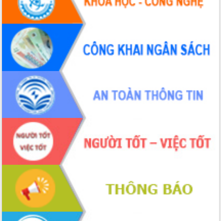
Hội thảo khoa học “Giải pháp thúc đẩy
phát triển nền kinh tế xanh tại tỉnh
Đắk Lắk”
Tăng cường giám sát, đôn đốc thực
hiện nhiệm vụ quản lý tài sản công
hàng tuần
Tháo gỡ những vướng mắc, đẩy mạnh
công tác cải cách thủ tục hành chính
tại Trung tâm Phục vụ hành chính
công tỉnh
Đắk Lắk: Tôn vinh 46 giải pháp tại Hội
thi Sáng tạo Kỹ thuật 2024 - 2025
Đắk Lắk rà soát, điều chỉnh Đề án 190
về phát triển nuôi trồng thủy sản
Phó Chủ tịch UBND tỉnh Đắk Lắk
Trương Công Thái kiểm tra thực địa
Dự án cao tốc Khánh Hòa - Buôn Ma
Thuột
Định vị cà phê Việt Nam như một “di
sản sống” trong dòng chảy toàn cầu