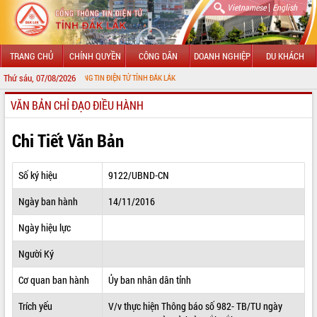
|
Vietnamese
English
TRANG CHỦ
CHÍNH QUYỀN
CÔNG DÂN
DOANH NGHIỆP
DU KHÁCH
Thứ sáu, 07/08/2026
ỚI CỔNG THÔNG TIN ĐIỆN TỬ TỈNH ĐẮK LẮK
VĂN BẢN CHỈ ĐẠO ĐIỀU HÀNH
GIỚI THIỆU
LÃNH ĐẠO UBND TỈNH
Chi Tiết Văn Bản
TIN TỨC SỰ KIỆN
Số ký hiệu
9122/UBND-CN
SỞ, BAN, NGÀNH
Ngày ban hành
14/11/2016
UBND CÁC XÃ, PHƯỜNG
Ngày hiệu lực
THÔNG TIN CHỈ ĐẠO ĐIỀU HÀNH
Người Ký
HỆ THỐNG VĂN BẢN
Cơ quan ban hành
Ủy ban nhân dân tỉnh
Trích yếu
V/v thực hiện Thông báo số 982- TB/TU ngày
VĂN BẢN HĐND TỈNH