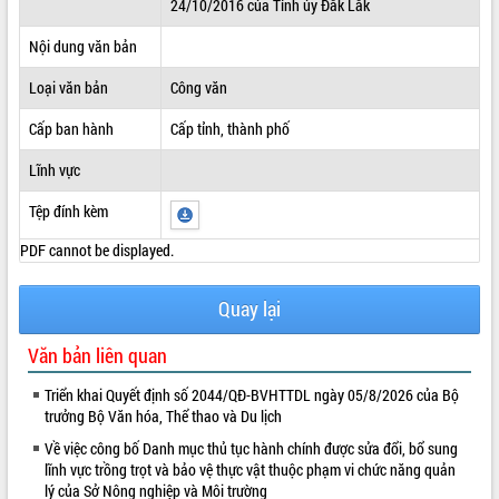
24/10/2016 của Tỉnh ủy Đắk Lắk
ĐIỂM TIN VĂN BẢN
Nội dung văn bản
QUY HOẠCH - KẾ HOẠCH
Loại văn bản
Công văn
Cấp ban hành
Cấp tỉnh, thành phố
Lĩnh vực
Tệp đính kèm
PDF cannot be displayed.
Quay lại
Văn bản liên quan
Triển khai Quyết định số 2044/QĐ-BVHTTDL ngày 05/8/2026 của Bộ
trưởng Bộ Văn hóa, Thể thao và Du lịch
Về việc công bố Danh mục thủ tục hành chính được sửa đổi, bổ sung
lĩnh vực trồng trọt và bảo vệ thực vật thuộc phạm vi chức năng quản
lý của Sở Nông nghiệp và Môi trường