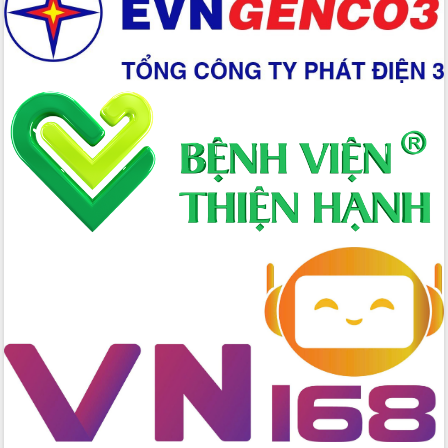
Xây dựng nền hành chính số đồng
hành cùng nông dân dân, doanh nghiệp
Giai đoạn 2026-2030, Đắk Lắk phấn
đấu có 77% xã đạt chuẩn nông thôn
mới
Chuyển đổi số 'mở đường' cho nông
nghiệp Đắk Lắk tăng trưởng bứt phá
Triển khai đồng bộ đo đạc, lập hồ sơ
địa chính, hoàn thiện cơ sở dữ liệu đất
đai
Ứng dụng sinh trắc học - Bước tiến
trong hành trình chuyển đổi số tại Đắk
Lắk
Đắk Lắk nâng cao hiệu quả công tác
Đảng từ Sổ tay đảng viên điện tử
Đắk Lắk đẩy mạnh nuôi biển công
nghệ, hướng tới phát triển thủy sản
bền vững
Tập huấn nâng cao năng lực triển khai
chuyển đổi số cho cán bộ, công chức