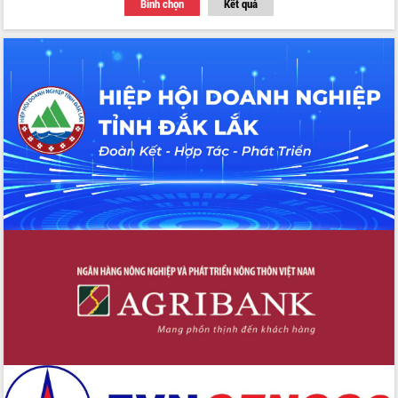
Bình chọn
Kết quả
Thứ trưởng Bộ Y tế làm việc với tỉnh
Đắk Lắk về phát triển nhân lực y tế
cho trạm y tế cấp xã
Du lịch Đắk Lắk nâng tầm trải nghiệm
du khách thông qua Hệ thống cơ sở dữ
liệu và Bản đồ số
Tập huấn ứng dụng trí tuệ nhân tạo (AI)
trong thương mại điện tử năm 2026
Đoàn đại biểu Quốc hội tỉnh Đắk Lắk
trao đổi thông tin trước Kỳ họp thứ
nhất, Quốc hội khóa XVI
Quyết liệt cải cách hành chính, khơi
thông nguồn lực phát triển
Nâng cao hiệu lực, hiệu quả HĐND
tỉnh thông qua hiện đại hóa hành chính
Xã Ea Phê gắn cải cách hành chính với
chuyển đổi số
Phó Chủ tịch Thường trực UBND tỉnh
Hồ Thị Nguyên Thảo làm việc tại Trung
tâm Phục vụ hành chính công xã Ea
Phê