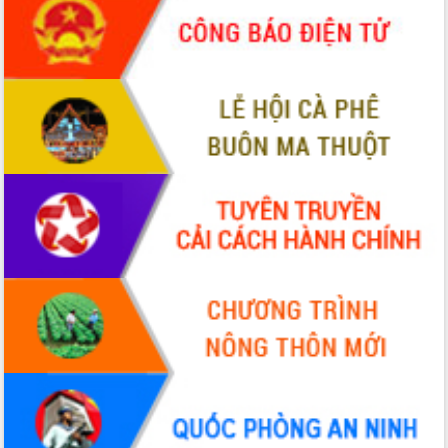
món ăn từ sầu riêng
Đắk Lắk công bố Quy hoạch và xúc
tiến đầu tư tỉnh
Ngành cá ngừ Đắk Lắk chủ động thích
ứng để giữ vững thị trường xuất khẩu
Diễn đàn Kinh tế tư nhân Việt Nam đột
phá cơ chế - Hợp tác công tư
Đề án 06 tạo bước ngoặt đột phá trong
cải cách hành chính tỉnh Đắk Lắk
Kết nối tour, đẩy mạnh chuyển đổi số
để phát triển du lịch Đắk Lắk
Khởi động Dự án Đầu tư xây dựng hạ
tầng kỹ thuật Cụm công nghiệp Tân
Tiến
Gặp mặt các cơ quan báo chí nhân Kỷ
niệm 101 năm Ngày Báo chí Cách
mạng Việt Nam
Đắk Lắk sơ kết 4 năm triển khai thực
hiện Đề án 06 của Chính phủ
Họp báo thông tin về Hội nghị Công bố