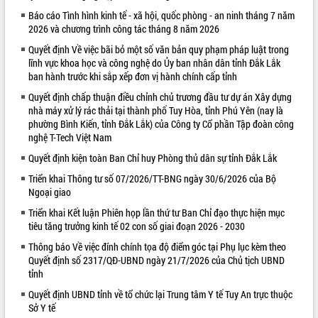
Báo cáo Tình hình kinh tế - xã hội, quốc phòng - an ninh tháng 7 năm
VIDEO
2026 và chương trình công tác tháng 8 năm 2026
Quyết định Về việc bãi bỏ một số văn bản quy phạm pháp luật trong
lĩnh vực khoa học và công nghệ do Ủy ban nhân dân tỉnh Đắk Lắk
ban hành trước khi sắp xếp đơn vị hành chính cấp tỉnh
Quyết định chấp thuận điều chỉnh chủ trương đầu tư dự án Xây dựng
nhà máy xử lý rác thải tại thành phố Tuy Hòa, tỉnh Phú Yên (nay là
phường Bình Kiến, tỉnh Đắk Lắk) của Công ty Cổ phần Tập đoàn công
nghệ T-Tech Việt Nam
Quyết định kiện toàn Ban Chỉ huy Phòng thủ dân sự tỉnh Đắk Lắk
Khám bệnh, cấp phát thuốc miễn phí
và tặng quà người dân xã Cư Pui
Triển khai Thông tư số 07/2026/TT-BNG ngày 30/6/2026 của Bộ
Ngoại giao
Hội nghị UBND tỉnh Đắk Lắk thường kỳ
tháng 7/2026
Triển khai Kết luận Phiên họp lần thứ tư Ban Chỉ đạo thực hiện mục
Lễ truy tặng danh hiệu “Bà Mẹ Việt
tiêu tăng trưởng kinh tế 02 con số giai đoạn 2026 - 2030
Nam Anh hùng” và trao Huân chương
Thông báo Về việc đính chính tọa độ điểm góc tại Phụ lục kèm theo
Lao động
Quyết định số 2317/QĐ-UBND ngày 21/7/2026 của Chủ tịch UBND
ALBUM ẢNH
UBND tỉnh Đắk Lắk triển khai nhiệm
tỉnh
vụ 6 tháng cuối năm 2026
Quyết định UBND tỉnh về tổ chức lại Trung tâm Y tế Tuy An trực thuộc
Kỳ họp thứ Hai, Hội đồng nhân dân
Sở Y tế
tỉnh khóa XI quyết nghị nhiều nội dung