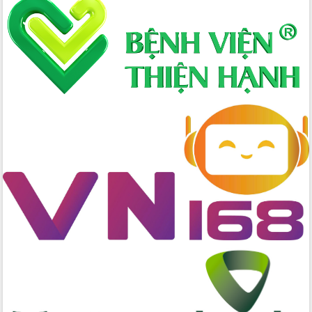
Hòn Yến phát triển du lịch gắn với bảo
tồn biển
Lấy ý kiến điều chỉnh Quy hoạch tỉnh
Đắk Lắk thời kỳ 2021-2030, tầm nhìn
đến năm 2050
Phát động chiến dịch 30 ngày đêm
giải phóng mặt bằng Tuyến đường bộ
ven biển
Đắk Lắk nỗ lực thúc đẩy tăng trưởng
kinh tế từ 10% trở lên trong Quý
II/2026
Đắk Lắk ký kết thỏa thuận hợp tác về
chuyển đổi số giai đoạn 2026 – 2030
với Tập đoàn Bưu chính Viễn thông
Việt Nam
Thứ trưởng Bộ Y tế làm việc với tỉnh
Đắk Lắk về phát triển nhân lực y tế
cho trạm y tế cấp xã
Du lịch Đắk Lắk nâng tầm trải nghiệm
du khách thông qua Hệ thống cơ sở dữ
liệu và Bản đồ số