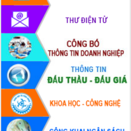
phát triển mới
Thường trực HĐND tỉnh Đắk Lắk gặp
mặt Đoàn chuyên gia y tế TP. Hồ Chí
Minh
Lễ truy điệu và an táng hài cốt liệt sĩ
tại Nghĩa trang Liệt sĩ xã Sơn Hòa
Bàn giải pháp tháo gỡ khó khăn trong
xuất khẩu sầu riêng và triển khai quy
định EUDR
Thứ trưởng Bộ Nông nghiệp và Môi
trường Nguyễn Hoàng Hiệp khảo sát
vùng trồng và doanh nghiệp đóng gói
sầu riêng tại Đắk Lắk
Trình diễn nghệ thuật chế biến các
món ăn từ sầu riêng
Đắk Lắk công bố Quy hoạch và xúc
tiến đầu tư tỉnh
Ngành cá ngừ Đắk Lắk chủ động thích
ứng để giữ vững thị trường xuất khẩu
Diễn đàn Kinh tế tư nhân Việt Nam đột