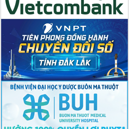
Tập huấn ứng dụng trí tuệ nhân tạo (AI)
trong thương mại điện tử năm 2026
Đoàn đại biểu Quốc hội tỉnh Đắk Lắk
trao đổi thông tin trước Kỳ họp thứ
nhất, Quốc hội khóa XVI
Quyết liệt cải cách hành chính, khơi
thông nguồn lực phát triển
Nâng cao hiệu lực, hiệu quả HĐND
tỉnh thông qua hiện đại hóa hành chính
Xã Ea Phê gắn cải cách hành chính với
chuyển đổi số
Phó Chủ tịch Thường trực UBND tỉnh
Hồ Thị Nguyên Thảo làm việc tại Trung
tâm Phục vụ hành chính công xã Ea
Phê
Xây dựng nền hành chính số đồng
hành cùng nông dân dân, doanh nghiệp
Giai đoạn 2026-2030, Đắk Lắk phấn
đấu có 77% xã đạt chuẩn nông thôn
mới