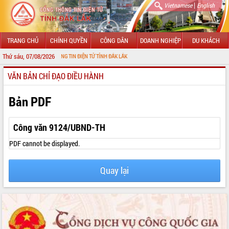
|
Vietnamese
English
TRANG CHỦ
CHÍNH QUYỀN
CÔNG DÂN
DOANH NGHIỆP
DU KHÁCH
Thứ sáu, 07/08/2026
ỚI CỔNG THÔNG TIN ĐIỆN TỬ TỈNH ĐẮK LẮK
VĂN BẢN CHỈ ĐẠO ĐIỀU HÀNH
GIỚI THIỆU
LÃNH ĐẠO UBND TỈNH
Bản PDF
TIN TỨC SỰ KIỆN
Công văn 9124/UBND-TH
SỞ, BAN, NGÀNH
PDF cannot be displayed.
UBND CÁC XÃ, PHƯỜNG
Quay lại
THÔNG TIN CHỈ ĐẠO ĐIỀU HÀNH
HỆ THỐNG VĂN BẢN
VĂN BẢN HĐND TỈNH