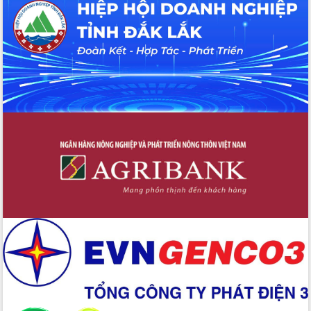
Tháo gỡ những vướng mắc, đẩy mạnh
công tác cải cách thủ tục hành chính
tại Trung tâm Phục vụ hành chính
công tỉnh
Đắk Lắk: Tôn vinh 46 giải pháp tại Hội
thi Sáng tạo Kỹ thuật 2024 - 2025
Đắk Lắk rà soát, điều chỉnh Đề án 190
về phát triển nuôi trồng thủy sản
Phó Chủ tịch UBND tỉnh Đắk Lắk
Trương Công Thái kiểm tra thực địa
Dự án cao tốc Khánh Hòa - Buôn Ma
Thuột
Định vị cà phê Việt Nam như một “di
sản sống” trong dòng chảy toàn cầu
Xây dựng nông thôn mới: Nâng cao đời
sống người dân từ những mô hình thiết
thực
Quyết liệt tháo gỡ vướng mắc, đẩy
nhanh tiến độ các dự án trọng điểm
trong Khu kinh tế Nam Phú Yên