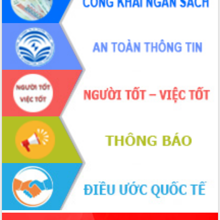
phá cơ chế - Hợp tác công tư
Đề án 06 tạo bước ngoặt đột phá trong
cải cách hành chính tỉnh Đắk Lắk
Kết nối tour, đẩy mạnh chuyển đổi số
để phát triển du lịch Đắk Lắk
Khởi động Dự án Đầu tư xây dựng hạ
tầng kỹ thuật Cụm công nghiệp Tân
Tiến
Gặp mặt các cơ quan báo chí nhân Kỷ
niệm 101 năm Ngày Báo chí Cách
mạng Việt Nam
Đắk Lắk sơ kết 4 năm triển khai thực
hiện Đề án 06 của Chính phủ
Họp báo thông tin về Hội nghị Công bố
Quy hoạch và Xúc tiến đầu tư tỉnh Đắk
Lắk
Khơi thông điểm nghẽn, đẩy nhanh
giải ngân vốn khắc phục thiên tai
HĐND tỉnh thông qua điều chỉnh Quy
hoạch tỉnh thời kỳ 2021-2030