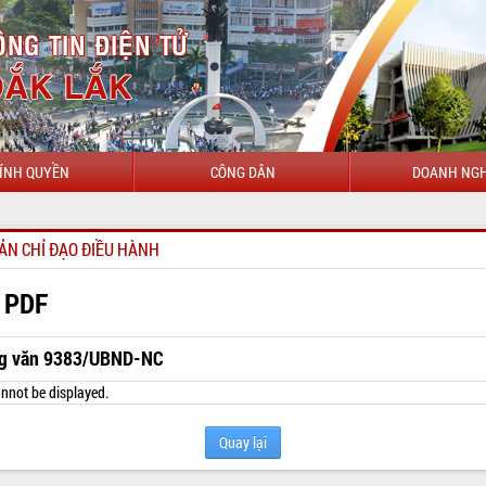
ÍNH QUYỀN
CÔNG DÂN
DOANH NGH
CHÀO M
ẢN CHỈ ĐẠO ĐIỀU HÀNH
 PDF
g văn 9383/UBND-NC
nnot be displayed.
Quay lại