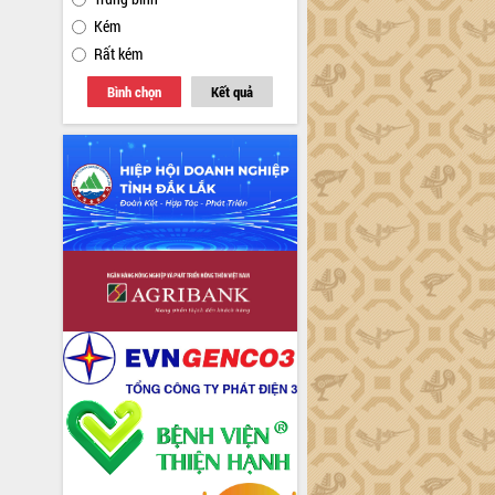
Kém
Rất kém
Bình chọn
Kết quả