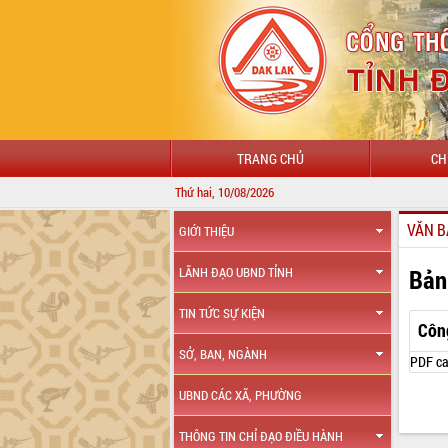
TRANG CHỦ
CH
Thứ hai, 10/08/2026
VĂN B
GIỚI THIỆU
Bản
LÃNH ĐẠO UBND TỈNH
TIN TỨC SỰ KIỆN
Côn
SỞ, BAN, NGÀNH
PDF ca
UBND CÁC XÃ, PHƯỜNG
THÔNG TIN CHỈ ĐẠO ĐIỀU HÀNH