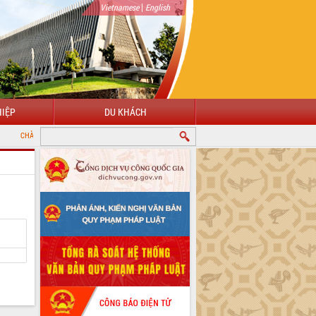
|
Vietnamese
English
IỆP
DU KHÁCH
ỪNG ĐẾN VỚI CỔNG THÔNG TIN ĐIỆN TỬ TỈNH ĐẮK LẮK