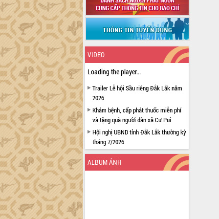
VIDEO
Loading the player...
Trailer Lễ hội Sầu riêng Đắk Lắk năm
2026
Khám bệnh, cấp phát thuốc miễn phí
và tặng quà người dân xã Cư Pui
Hội nghị UBND tỉnh Đắk Lắk thường kỳ
tháng 7/2026
Lễ truy tặng danh hiệu “Bà Mẹ Việt
ALBUM ẢNH
Nam Anh hùng” và trao Huân chương
Lao động
UBND tỉnh Đắk Lắk triển khai nhiệm
vụ 6 tháng cuối năm 2026
Kỳ họp thứ Hai, Hội đồng nhân dân
tỉnh khóa XI quyết nghị nhiều nội dung