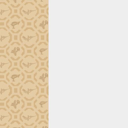
món ăn từ sầu riêng
Đắk Lắk công bố Quy hoạch và xúc
tiến đầu tư tỉnh
Ngành cá ngừ Đắk Lắk chủ động thích
ứng để giữ vững thị trường xuất khẩu
Diễn đàn Kinh tế tư nhân Việt Nam đột
phá cơ chế - Hợp tác công tư
Đề án 06 tạo bước ngoặt đột phá trong
cải cách hành chính tỉnh Đắk Lắk
Kết nối tour, đẩy mạnh chuyển đổi số
để phát triển du lịch Đắk Lắk
Khởi động Dự án Đầu tư xây dựng hạ
tầng kỹ thuật Cụm công nghiệp Tân
Tiến
Gặp mặt các cơ quan báo chí nhân Kỷ
niệm 101 năm Ngày Báo chí Cách
mạng Việt Nam
Đắk Lắk sơ kết 4 năm triển khai thực
hiện Đề án 06 của Chính phủ
Họp báo thông tin về Hội nghị Công bố