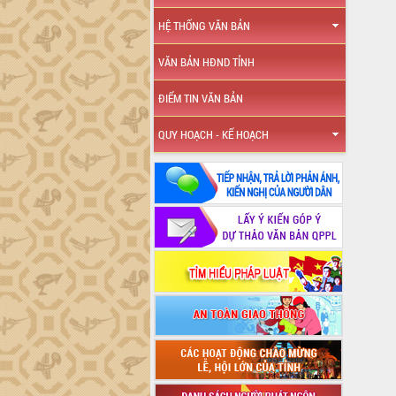
HỆ THỐNG VĂN BẢN
VĂN BẢN HĐND TỈNH
ĐIỂM TIN VĂN BẢN
QUY HOẠCH - KẾ HOẠCH