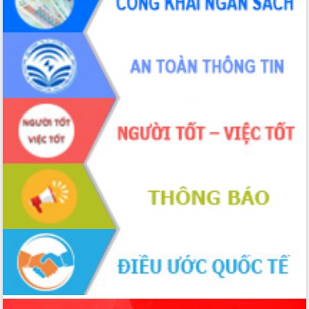
sầu riêng tại Đắk Lắk
Trình diễn nghệ thuật chế biến các
món ăn từ sầu riêng
Đắk Lắk công bố Quy hoạch và xúc
tiến đầu tư tỉnh
Ngành cá ngừ Đắk Lắk chủ động thích
ứng để giữ vững thị trường xuất khẩu
Diễn đàn Kinh tế tư nhân Việt Nam đột
phá cơ chế - Hợp tác công tư
Đề án 06 tạo bước ngoặt đột phá trong
cải cách hành chính tỉnh Đắk Lắk
Kết nối tour, đẩy mạnh chuyển đổi số
để phát triển du lịch Đắk Lắk
Khởi động Dự án Đầu tư xây dựng hạ
tầng kỹ thuật Cụm công nghiệp Tân
Tiến
Gặp mặt các cơ quan báo chí nhân Kỷ
niệm 101 năm Ngày Báo chí Cách
mạng Việt Nam
Đắk Lắk sơ kết 4 năm triển khai thực