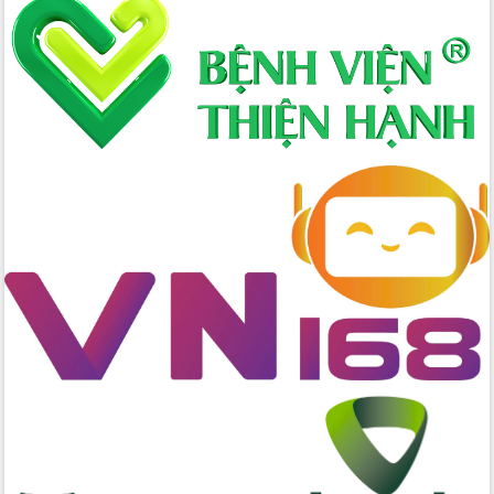
Định vị cà phê Việt Nam như một “di
sản sống” trong dòng chảy toàn cầu
Xây dựng nông thôn mới: Nâng cao đời
sống người dân từ những mô hình thiết
thực
Quyết liệt tháo gỡ vướng mắc, đẩy
nhanh tiến độ các dự án trọng điểm
trong Khu kinh tế Nam Phú Yên
Hòn Yến phát triển du lịch gắn với bảo
tồn biển
Lấy ý kiến điều chỉnh Quy hoạch tỉnh
Đắk Lắk thời kỳ 2021-2030, tầm nhìn
đến năm 2050
Phát động chiến dịch 30 ngày đêm
giải phóng mặt bằng Tuyến đường bộ
ven biển
Đắk Lắk nỗ lực thúc đẩy tăng trưởng
kinh tế từ 10% trở lên trong Quý
II/2026
Đắk Lắk ký kết thỏa thuận hợp tác về
chuyển đổi số giai đoạn 2026 – 2030