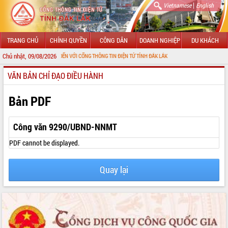
|
Vietnamese
English
TRANG CHỦ
CHÍNH QUYỀN
CÔNG DÂN
DOANH NGHIỆP
DU KHÁCH
Chủ nhật, 09/08/2026
CHÀO MỪNG ĐẾN VỚI CỔNG THÔNG TIN ĐIỆN TỬ TỈNH ĐẮK LẮK
VĂN BẢN CHỈ ĐẠO ĐIỀU HÀNH
GIỚI THIỆU
LÃNH ĐẠO UBND TỈNH
Bản PDF
TIN TỨC SỰ KIỆN
Công văn 9290/UBND-NNMT
SỞ, BAN, NGÀNH
PDF cannot be displayed.
UBND CÁC XÃ, PHƯỜNG
Quay lại
THÔNG TIN CHỈ ĐẠO ĐIỀU HÀNH
HỆ THỐNG VĂN BẢN
VĂN BẢN HĐND TỈNH