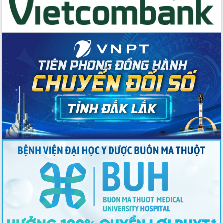
với Tập đoàn Bưu chính Viễn thông
Việt Nam
Thứ trưởng Bộ Y tế làm việc với tỉnh
Đắk Lắk về phát triển nhân lực y tế
cho trạm y tế cấp xã
Du lịch Đắk Lắk nâng tầm trải nghiệm
du khách thông qua Hệ thống cơ sở dữ
liệu và Bản đồ số
Tập huấn ứng dụng trí tuệ nhân tạo (AI)
trong thương mại điện tử năm 2026
Đoàn đại biểu Quốc hội tỉnh Đắk Lắk
trao đổi thông tin trước Kỳ họp thứ
nhất, Quốc hội khóa XVI
Quyết liệt cải cách hành chính, khơi
thông nguồn lực phát triển
Nâng cao hiệu lực, hiệu quả HĐND
tỉnh thông qua hiện đại hóa hành chính
Xã Ea Phê gắn cải cách hành chính với
chuyển đổi số
Phó Chủ tịch Thường trực UBND tỉnh