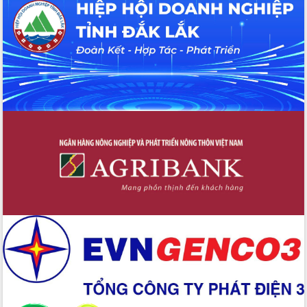
UBND tỉnh họp báo định kỳ tháng 4
năm 2026
Hội thảo khoa học “Giải pháp thúc đẩy
phát triển nền kinh tế xanh tại tỉnh
Đắk Lắk”
Tăng cường giám sát, đôn đốc thực
hiện nhiệm vụ quản lý tài sản công
hàng tuần
Tháo gỡ những vướng mắc, đẩy mạnh
công tác cải cách thủ tục hành chính
tại Trung tâm Phục vụ hành chính
công tỉnh
Đắk Lắk: Tôn vinh 46 giải pháp tại Hội
thi Sáng tạo Kỹ thuật 2024 - 2025
Đắk Lắk rà soát, điều chỉnh Đề án 190
về phát triển nuôi trồng thủy sản
Phó Chủ tịch UBND tỉnh Đắk Lắk
Trương Công Thái kiểm tra thực địa
Dự án cao tốc Khánh Hòa - Buôn Ma
Thuột