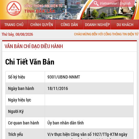
|
Vietnamese
English
TRANG CHỦ
CHÍNH QUYỀN
CÔNG DÂN
DOANH NGHIỆP
DU KHÁCH
Thứ bảy, 08/08/2026
CHÀO MỪNG ĐẾN VỚI CỔNG THÔNG TIN ĐIỆN TỬ TỈNH ĐẮK LẮ
VĂN BẢN CHỈ ĐẠO ĐIỀU HÀNH
GIỚI THIỆU
LÃNH ĐẠO UBND TỈNH
Chi Tiết Văn Bản
TIN TỨC SỰ KIỆN
Số ký hiệu
9301/UBND-NNMT
SỞ, BAN, NGÀNH
Ngày ban hành
18/11/2016
UBND CÁC XÃ, PHƯỜNG
Ngày hiệu lực
THÔNG TIN CHỈ ĐẠO ĐIỀU HÀNH
Người Ký
HỆ THỐNG VĂN BẢN
Cơ quan ban hành
Ủy ban nhân dân tỉnh
Trích yếu
V/v thực hiện Công văn số 1927/TTg-KTM ngày
VĂN BẢN HĐND TỈNH