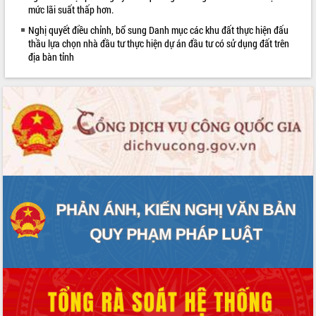
mức lãi suất thấp hơn.
phát triển mới
Nghị quyết điều chỉnh, bổ sung Danh mục các khu đất thực hiện đấu
Thường trực HĐND tỉnh Đắk Lắk gặp
thầu lựa chọn nhà đầu tư thực hiện dự án đầu tư có sử dụng đất trên
mặt Đoàn chuyên gia y tế TP. Hồ Chí
địa bàn tỉnh
Minh
Lễ truy điệu và an táng hài cốt liệt sĩ
tại Nghĩa trang Liệt sĩ xã Sơn Hòa
Bàn giải pháp tháo gỡ khó khăn trong
xuất khẩu sầu riêng và triển khai quy
định EUDR
Thứ trưởng Bộ Nông nghiệp và Môi
trường Nguyễn Hoàng Hiệp khảo sát
vùng trồng và doanh nghiệp đóng gói
sầu riêng tại Đắk Lắk
Trình diễn nghệ thuật chế biến các
món ăn từ sầu riêng
Đắk Lắk công bố Quy hoạch và xúc
tiến đầu tư tỉnh
Ngành cá ngừ Đắk Lắk chủ động thích
ứng để giữ vững thị trường xuất khẩu
Diễn đàn Kinh tế tư nhân Việt Nam đột