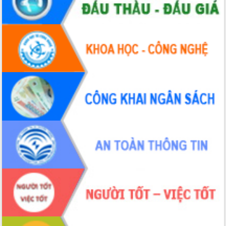
Tháo gỡ những vướng mắc, đẩy mạnh
công tác cải cách thủ tục hành chính
tại Trung tâm Phục vụ hành chính
công tỉnh
Đắk Lắk: Tôn vinh 46 giải pháp tại Hội
thi Sáng tạo Kỹ thuật 2024 - 2025
Đắk Lắk rà soát, điều chỉnh Đề án 190
về phát triển nuôi trồng thủy sản
Phó Chủ tịch UBND tỉnh Đắk Lắk
Trương Công Thái kiểm tra thực địa
Dự án cao tốc Khánh Hòa - Buôn Ma
Thuột
Định vị cà phê Việt Nam như một “di
sản sống” trong dòng chảy toàn cầu
Xây dựng nông thôn mới: Nâng cao đời
sống người dân từ những mô hình thiết
thực
Quyết liệt tháo gỡ vướng mắc, đẩy
nhanh tiến độ các dự án trọng điểm
trong Khu kinh tế Nam Phú Yên