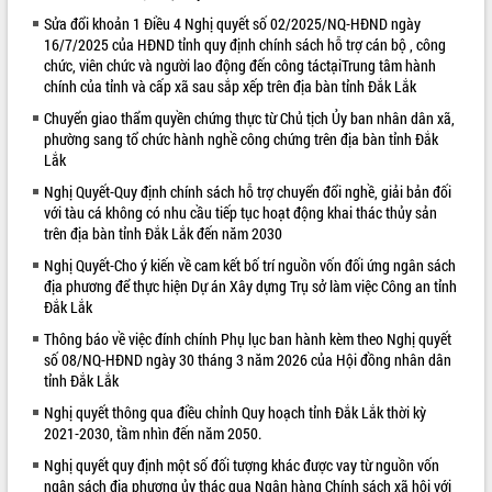
Sửa đổi khoản 1 Điều 4 Nghị quyết số 02/2025/NQ-HĐND ngày
VIDEO
16/7/2025 của HĐND tỉnh quy định chính sách hỗ trợ cán bộ , công
chức, viên chức và người lao động đến công táctạiTrung tâm hành
Loading the player...
chính của tỉnh và cấp xã sau sắp xếp trên địa bàn tỉnh Đắk Lắk
Khám bệnh, cấp phát thuốc miễn phí
Chuyển giao thẩm quyền chứng thực từ Chủ tịch Ủy ban nhân dân xã,
và tặng quà người dân xã Cư Pui
phường sang tổ chức hành nghề công chứng trên địa bàn tỉnh Đắk
Hội nghị UBND tỉnh Đắk Lắk thường kỳ
Lắk
tháng 7/2026
Nghị Quyết-Quy định chính sách hỗ trợ chuyển đổi nghề, giải bản đối
Lễ truy tặng danh hiệu “Bà Mẹ Việt
với tàu cá không có nhu cầu tiếp tục hoạt động khai thác thủy sản
Nam Anh hùng” và trao Huân chương
trên địa bàn tỉnh Đắk Lắk đến năm 2030
Lao động
Nghị Quyết-Cho ý kiến về cam kết bố trí nguồn vốn đối ứng ngân sách
ALBUM ẢNH
UBND tỉnh Đắk Lắk triển khai nhiệm
địa phương để thực hiện Dự án Xây dựng Trụ sở làm việc Công an tỉnh
vụ 6 tháng cuối năm 2026
Đắk Lắk
Kỳ họp thứ Hai, Hội đồng nhân dân
Thông báo về việc đính chính Phụ lục ban hành kèm theo Nghị quyết
tỉnh khóa XI quyết nghị nhiều nội dung
số 08/NQ-HĐND ngày 30 tháng 3 năm 2026 của Hội đồng nhân dân
quan trọng
tỉnh Đắk Lắk
Bí thư Tỉnh ủy Lương Nguyễn Minh
Nghị quyết thông qua điều chỉnh Quy hoạch tỉnh Đắk Lắk thời kỳ
Triết thăm, tặng quà người có công với
2021-2030, tầm nhìn đến năm 2050.
cách mạng
Nghị quyết quy định một số đối tượng khác được vay từ nguồn vốn
Rà soát, hoàn thiện hệ thống thiết chế
ngân sách địa phương ủy thác qua Ngân hàng Chính sách xã hội với
văn hóa, thể thao đáp ứng yêu cầu
LIÊN KẾT WEB