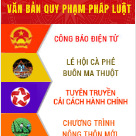
phá cơ chế - Hợp tác công tư
Đề án 06 tạo bước ngoặt đột phá trong
cải cách hành chính tỉnh Đắk Lắk
Kết nối tour, đẩy mạnh chuyển đổi số
để phát triển du lịch Đắk Lắk
Khởi động Dự án Đầu tư xây dựng hạ
tầng kỹ thuật Cụm công nghiệp Tân
Tiến
Gặp mặt các cơ quan báo chí nhân Kỷ
niệm 101 năm Ngày Báo chí Cách
mạng Việt Nam
Đắk Lắk sơ kết 4 năm triển khai thực
hiện Đề án 06 của Chính phủ
Họp báo thông tin về Hội nghị Công bố
Quy hoạch và Xúc tiến đầu tư tỉnh Đắk
Lắk
Khơi thông điểm nghẽn, đẩy nhanh
giải ngân vốn khắc phục thiên tai
HĐND tỉnh thông qua điều chỉnh Quy
hoạch tỉnh thời kỳ 2021-2030