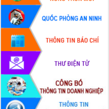
Hội thảo góp ý hồ sơ điều chỉnh quy
hoạch tỉnh Đắk Lắk thời kỳ 2021-2030,
tầm nhìn đến năm 2050
Nâng cao hiệu quả hoạt động của các
doanh nghiệp nhà nước
Hội nghị triển khai kết nối mạng
truyền số liệu chuyên dùng phục vụ cơ
quan Đảng, Nhà nước
Lễ phát động chuỗi hoạt động chung
tay làm sạch môi trường
Xã Ea Kar bước chuyển mình trong
công tác cải cách hành chính mô hình
mới
UBND tỉnh họp báo định kỳ tháng 4
năm 2026
Hội thảo khoa học “Giải pháp thúc đẩy
phát triển nền kinh tế xanh tại tỉnh
Đắk Lắk”
Tăng cường giám sát, đôn đốc thực
hiện nhiệm vụ quản lý tài sản công
hàng tuần