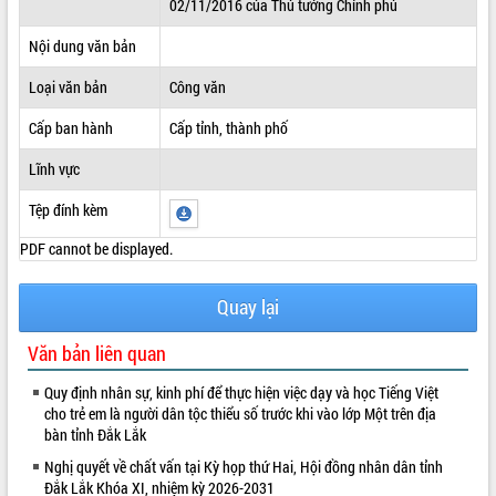
02/11/2016 của Thủ tướng Chính phủ
ĐIỂM TIN VĂN BẢN
Nội dung văn bản
QUY HOẠCH - KẾ HOẠCH
Loại văn bản
Công văn
Cấp ban hành
Cấp tỉnh, thành phố
Lĩnh vực
Tệp đính kèm
PDF cannot be displayed.
Quay lại
Văn bản liên quan
Quy định nhân sự, kinh phí để thực hiện việc dạy và học Tiếng Việt
cho trẻ em là người dân tộc thiểu số trước khi vào lớp Một trên địa
bàn tỉnh Đắk Lắk
Nghị quyết về chất vấn tại Kỳ họp thứ Hai, Hội đồng nhân dân tỉnh
Đắk Lắk Khóa XI, nhiệm kỳ 2026-2031