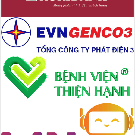
Chuyển đổi số 'mở đường' cho nông
nghiệp Đắk Lắk tăng trưởng bứt phá
Triển khai đồng bộ đo đạc, lập hồ sơ
địa chính, hoàn thiện cơ sở dữ liệu đất
đai
Ứng dụng sinh trắc học - Bước tiến
trong hành trình chuyển đổi số tại Đắk
Lắk
Đắk Lắk nâng cao hiệu quả công tác
Đảng từ Sổ tay đảng viên điện tử
Đắk Lắk đẩy mạnh nuôi biển công
nghệ, hướng tới phát triển thủy sản
bền vững
Tập huấn nâng cao năng lực triển khai
chuyển đổi số cho cán bộ, công chức
cấp xã
Đắk Lắk phát động hưởng ứng Ngày
Quyền của người tiêu dùng Việt Nam
2026
Đẩy mạnh cải cách hành chính, quyết
tâm đạt được mục tiêu tăng trưởng