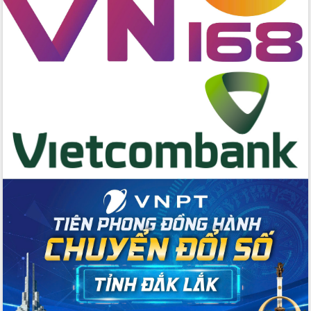
hai con số trong năm 2026
Tổ chức trang trọng Lễ hội Đền thờ
Lương Văn Chánh năm 2026
Phó Bí thư Tỉnh ủy Đắk Lắk Đỗ Hữu
Huy giữ chức Bí thư Đảng ủy Ủy Ban
Nhân dân tỉnh
Bệnh án điện tử thúc đẩy chuyển đổi
số y tế tại Đắk Lắk
Chuyển đổi số thư viện: Mở rộng
không gian tri thức trong thời đại số
Đánh giá, rút kinh nghiệm công tác tổ
chức diễn tập trước ngày bầu cử
Chương trình “Gặp gỡ hữu nghị –
Friendship Meeting New Year 2026”
Bầu cử Quốc hội và HĐND: Cử tri Đắk
Lắk gửi gắm niềm tin, kỳ vọng vào lá
phiếu
Đắk Lắk sẵn sàng các điều kiện cho
Ngày hội bầu cử đại biểu Quốc hội
khóa XVI và HĐND các cấp nhiệm kỳ