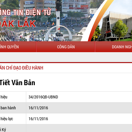
ÍNH QUYỀN
CÔNG DÂN
DOANH NGH
CHÀO 
ẢN CHỈ ĐẠO ĐIỀU HÀNH
 Tiết Văn Bản
 hiệu
34/2016QĐ-UBND
 ban hành
16/11/2016
hiệu lực
16/11/2016
i Ký