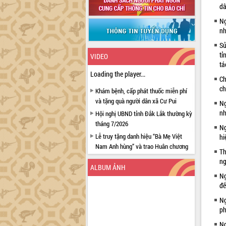
dâ
Ng
nh
Sử
tỉ
VIDEO
tá
Loading the player...
Ch
ch
Khám bệnh, cấp phát thuốc miễn phí
và tặng quà người dân xã Cư Pui
Ng
nh
Hội nghị UBND tỉnh Đắk Lắk thường kỳ
tháng 7/2026
Ng
Lễ truy tặng danh hiệu “Bà Mẹ Việt
hi
Nam Anh hùng” và trao Huân chương
Th
Lao động
ng
ALBUM ẢNH
UBND tỉnh Đắk Lắk triển khai nhiệm
Ng
vụ 6 tháng cuối năm 2026
đế
Kỳ họp thứ Hai, Hội đồng nhân dân
Ng
tỉnh khóa XI quyết nghị nhiều nội dung
ph
quan trọng
Ng
Bí thư Tỉnh ủy Lương Nguyễn Minh