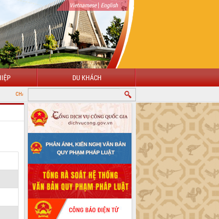
|
Vietnamese
English
IỆP
DU KHÁCH
MỪNG ĐẾN VỚI CỔNG THÔNG TIN ĐIỆN TỬ TỈNH ĐẮK LẮK