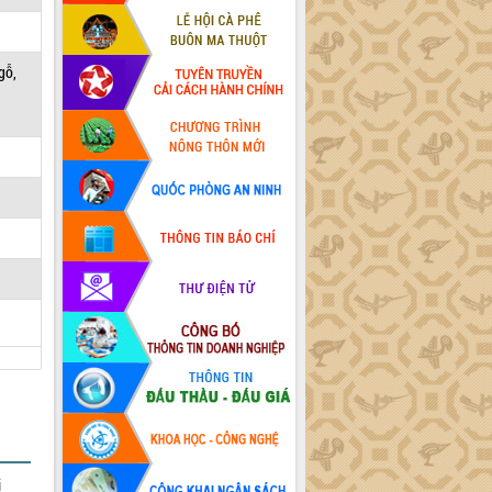
gỗ,
i