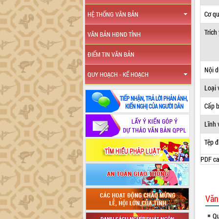
Cơ q
HỆ THỐNG VĂN BẢN
Trích
VĂN BẢN HĐND TỈNH
ĐIỂM TIN VĂN BẢN
Nội 
QUY HOẠCH - KẾ HOẠCH
Loại 
Cấp 
Lĩnh 
Tệp đ
PDF ca
Văn
Qu