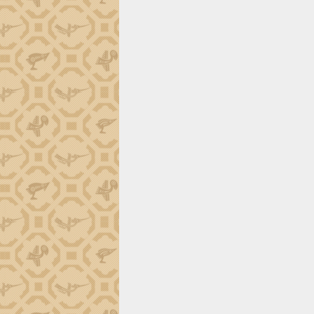
tiến đầu tư tỉnh
Ngành cá ngừ Đắk Lắk chủ động thích
ứng để giữ vững thị trường xuất khẩu
Diễn đàn Kinh tế tư nhân Việt Nam đột
phá cơ chế - Hợp tác công tư
Đề án 06 tạo bước ngoặt đột phá trong
cải cách hành chính tỉnh Đắk Lắk
Kết nối tour, đẩy mạnh chuyển đổi số
để phát triển du lịch Đắk Lắk
Khởi động Dự án Đầu tư xây dựng hạ
tầng kỹ thuật Cụm công nghiệp Tân
Tiến
Gặp mặt các cơ quan báo chí nhân Kỷ
niệm 101 năm Ngày Báo chí Cách
mạng Việt Nam
Đắk Lắk sơ kết 4 năm triển khai thực
hiện Đề án 06 của Chính phủ
Họp báo thông tin về Hội nghị Công bố
Quy hoạch và Xúc tiến đầu tư tỉnh Đắk
Lắk