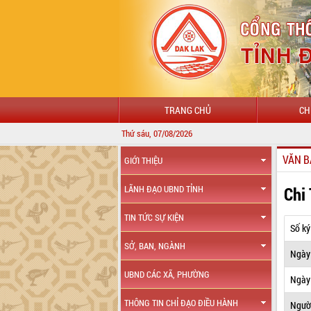
TRANG CHỦ
CH
Thứ sáu, 07/08/2026
VĂN B
GIỚI THIỆU
Chi
LÃNH ĐẠO UBND TỈNH
TIN TỨC SỰ KIỆN
Số ký
SỞ, BAN, NGÀNH
Ngày
UBND CÁC XÃ, PHƯỜNG
Ngày 
THÔNG TIN CHỈ ĐẠO ĐIỀU HÀNH
Ngườ