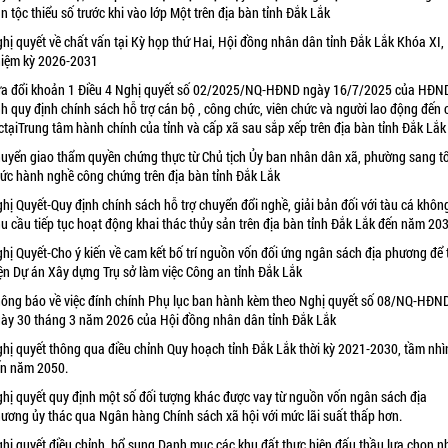
n tộc thiểu số trước khi vào lớp Một trên địa bàn tỉnh Đắk Lắk
hị quyết về chất vấn tại Kỳ họp thứ Hai, Hội đồng nhân dân tỉnh Đắk Lắk Khóa XI,
iệm kỳ 2026-2031
a đổi khoản 1 Điều 4 Nghị quyết số 02/2025/NQ-HĐND ngày 16/7/2025 của HĐN
nh quy định chính sách hỗ trợ cán bộ , công chức, viên chức và người lao động đến
ctạiTrung tâm hành chính của tỉnh và cấp xã sau sắp xếp trên địa bàn tỉnh Đắk Lắk
uyển giao thẩm quyền chứng thực từ Chủ tịch Ủy ban nhân dân xã, phường sang t
ức hành nghề công chứng trên địa bàn tỉnh Đắk Lắk
hị Quyết-Quy định chính sách hỗ trợ chuyển đổi nghề, giải bản đối với tàu cá khôn
u cầu tiếp tục hoạt động khai thác thủy sản trên địa bàn tỉnh Đắk Lắk đến năm 20
hị Quyết-Cho ý kiến về cam kết bố trí nguồn vốn đối ứng ngân sách địa phương để 
ện Dự án Xây dựng Trụ sở làm việc Công an tỉnh Đắk Lắk
ông báo về việc đính chính Phụ lục ban hành kèm theo Nghị quyết số 08/NQ-HĐN
ày 30 tháng 3 năm 2026 của Hội đồng nhân dân tỉnh Đắk Lắk
hị quyết thông qua điều chỉnh Quy hoạch tỉnh Đắk Lắk thời kỳ 2021-2030, tầm nhì
n năm 2050.
hị quyết quy định một số đối tượng khác được vay từ nguồn vốn ngân sách địa
ương ủy thác qua Ngân hàng Chính sách xã hội với mức lãi suất thấp hơn.
hị quyết điều chỉnh, bổ sung Danh mục các khu đất thực hiện đấu thầu lựa chọn n