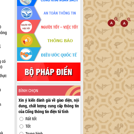
D
 công
ổ
g có
30
thực
D
BÌNH CHỌN
Xin ý kiến đánh giá về giao diện, nội
n
dung, chất lượng cung cấp thông tin
của Cổng thông tin điện tử tỉnh
Rất tốt
Tốt
hà
Trung bình