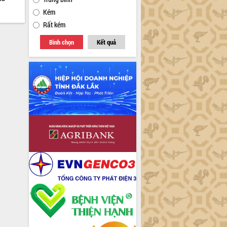
Kém
Rất kém
Bình chọn
Kết quả