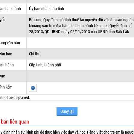
uan ban hành
Ủy ban nhân dân tỉnh
 yếu
Bổ sung Quy định giá tính thuế tài nguyên đối với lâm sản ngoài 
khoáng sản trên địa bàn tỉnh, ban hành kèm theo Quyết định số
28/2013/QĐ-UBND ngày 05/11/2013 của UBND tỉnh Đắk Lắk
dung văn bản
văn bản
Chỉ thị
ban hành
Cấp tỉnh, thành phố
vực
ính kèm
nnot be displayed.
Quay lại
 bản liên quan
y định nhân sự, kinh phí để thực hiện việc dạy và học Tiếng Việt cho trẻ em là ngườ