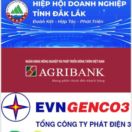
Hội thảo khoa học “Giải pháp thúc đẩy
phát triển nền kinh tế xanh tại tỉnh
Đắk Lắk”
Tăng cường giám sát, đôn đốc thực
hiện nhiệm vụ quản lý tài sản công
hàng tuần
Tháo gỡ những vướng mắc, đẩy mạnh
công tác cải cách thủ tục hành chính
tại Trung tâm Phục vụ hành chính
công tỉnh
Đắk Lắk: Tôn vinh 46 giải pháp tại Hội
thi Sáng tạo Kỹ thuật 2024 - 2025
Đắk Lắk rà soát, điều chỉnh Đề án 190
về phát triển nuôi trồng thủy sản
Phó Chủ tịch UBND tỉnh Đắk Lắk
Trương Công Thái kiểm tra thực địa
Dự án cao tốc Khánh Hòa - Buôn Ma
Thuột
Định vị cà phê Việt Nam như một “di
sản sống” trong dòng chảy toàn cầu