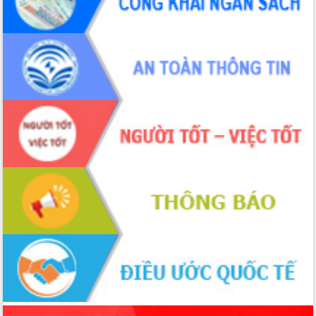
món ăn từ sầu riêng
Đắk Lắk công bố Quy hoạch và xúc
tiến đầu tư tỉnh
Ngành cá ngừ Đắk Lắk chủ động thích
ứng để giữ vững thị trường xuất khẩu
Diễn đàn Kinh tế tư nhân Việt Nam đột
phá cơ chế - Hợp tác công tư
Đề án 06 tạo bước ngoặt đột phá trong
cải cách hành chính tỉnh Đắk Lắk
Kết nối tour, đẩy mạnh chuyển đổi số
để phát triển du lịch Đắk Lắk
Khởi động Dự án Đầu tư xây dựng hạ
tầng kỹ thuật Cụm công nghiệp Tân
Tiến
Gặp mặt các cơ quan báo chí nhân Kỷ
niệm 101 năm Ngày Báo chí Cách
mạng Việt Nam
Đắk Lắk sơ kết 4 năm triển khai thực
hiện Đề án 06 của Chính phủ
Họp báo thông tin về Hội nghị Công bố