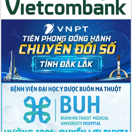
Thứ trưởng Bộ Y tế làm việc với tỉnh
Đắk Lắk về phát triển nhân lực y tế
cho trạm y tế cấp xã
Du lịch Đắk Lắk nâng tầm trải nghiệm
du khách thông qua Hệ thống cơ sở dữ
liệu và Bản đồ số
Tập huấn ứng dụng trí tuệ nhân tạo (AI)
trong thương mại điện tử năm 2026
Đoàn đại biểu Quốc hội tỉnh Đắk Lắk
trao đổi thông tin trước Kỳ họp thứ
nhất, Quốc hội khóa XVI
Quyết liệt cải cách hành chính, khơi
thông nguồn lực phát triển
Nâng cao hiệu lực, hiệu quả HĐND
tỉnh thông qua hiện đại hóa hành chính
Xã Ea Phê gắn cải cách hành chính với
chuyển đổi số
Phó Chủ tịch Thường trực UBND tỉnh
Hồ Thị Nguyên Thảo làm việc tại Trung
tâm Phục vụ hành chính công xã Ea
Phê