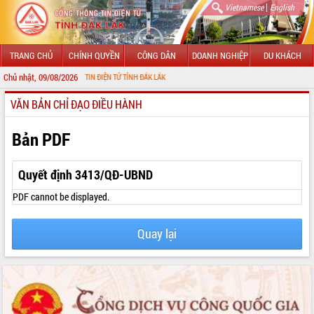
|
Vietnamese
English
TRANG CHỦ
CHÍNH QUYỀN
CÔNG DÂN
DOANH NGHIỆP
DU KHÁCH
Chủ nhật, 09/08/2026
 CỔNG THÔNG TIN ĐIỆN TỬ TỈNH ĐẮK LẮK
VĂN BẢN CHỈ ĐẠO ĐIỀU HÀNH
GIỚI THIỆU
LÃNH ĐẠO UBND TỈNH
Bản PDF
TIN TỨC SỰ KIỆN
Quyết định 3413/QĐ-UBND
SỞ, BAN, NGÀNH
PDF cannot be displayed.
UBND CÁC XÃ, PHƯỜNG
Quay lại
THÔNG TIN CHỈ ĐẠO ĐIỀU HÀNH
HỆ THỐNG VĂN BẢN
VĂN BẢN HĐND TỈNH