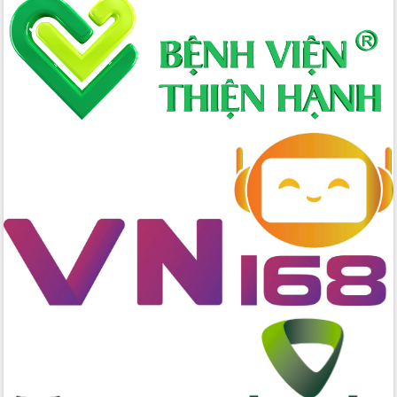
Xây dựng nông thôn mới: Nâng cao đời
sống người dân từ những mô hình thiết
thực
Quyết liệt tháo gỡ vướng mắc, đẩy
nhanh tiến độ các dự án trọng điểm
trong Khu kinh tế Nam Phú Yên
Hòn Yến phát triển du lịch gắn với bảo
tồn biển
Lấy ý kiến điều chỉnh Quy hoạch tỉnh
Đắk Lắk thời kỳ 2021-2030, tầm nhìn
đến năm 2050
Phát động chiến dịch 30 ngày đêm
giải phóng mặt bằng Tuyến đường bộ
ven biển
Đắk Lắk nỗ lực thúc đẩy tăng trưởng
kinh tế từ 10% trở lên trong Quý
II/2026
Đắk Lắk ký kết thỏa thuận hợp tác về
chuyển đổi số giai đoạn 2026 – 2030
với Tập đoàn Bưu chính Viễn thông
Việt Nam