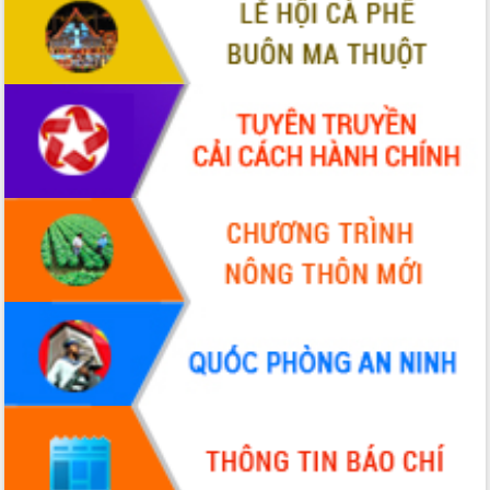
VIDEO
Không có file video nào để phát.
ALBUM ẢNH
LIÊN KẾT WEB