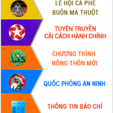
VIDEO
Không có file video nào để phát.
ALBUM ẢNH
LIÊN KẾT WEB