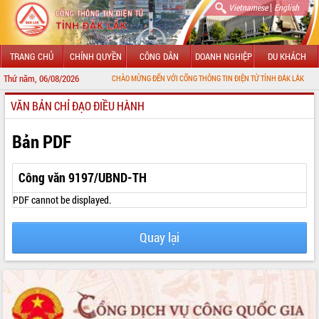
|
Vietnamese
English
TRANG CHỦ
CHÍNH QUYỀN
CÔNG DÂN
DOANH NGHIỆP
DU KHÁCH
Thứ năm, 06/08/2026
CHÀO MỪNG ĐẾN VỚI CỔNG THÔNG TIN ĐIỆN TỬ TỈNH ĐẮK LẮK
VĂN BẢN CHỈ ĐẠO ĐIỀU HÀNH
GIỚI THIỆU
LÃNH ĐẠO UBND TỈNH
Bản PDF
TIN TỨC SỰ KIỆN
Công văn 9197/UBND-TH
SỞ, BAN, NGÀNH
PDF cannot be displayed.
UBND CÁC XÃ, PHƯỜNG
Quay lại
THÔNG TIN CHỈ ĐẠO ĐIỀU HÀNH
HỆ THỐNG VĂN BẢN
VĂN BẢN HĐND TỈNH