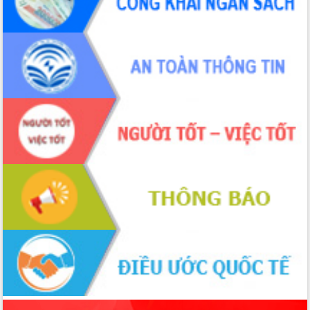
món ăn từ sầu riêng
Đắk Lắk công bố Quy hoạch và xúc
tiến đầu tư tỉnh
Ngành cá ngừ Đắk Lắk chủ động thích
ứng để giữ vững thị trường xuất khẩu
Diễn đàn Kinh tế tư nhân Việt Nam đột
phá cơ chế - Hợp tác công tư
Đề án 06 tạo bước ngoặt đột phá trong
cải cách hành chính tỉnh Đắk Lắk
Kết nối tour, đẩy mạnh chuyển đổi số
để phát triển du lịch Đắk Lắk
Khởi động Dự án Đầu tư xây dựng hạ
tầng kỹ thuật Cụm công nghiệp Tân
Tiến
Gặp mặt các cơ quan báo chí nhân Kỷ
niệm 101 năm Ngày Báo chí Cách
mạng Việt Nam
Đắk Lắk sơ kết 4 năm triển khai thực
hiện Đề án 06 của Chính phủ
Họp báo thông tin về Hội nghị Công bố