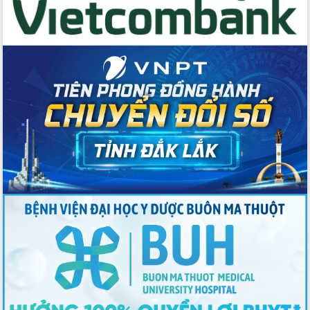
Thứ trưởng Bộ Y tế làm việc với tỉnh
Đắk Lắk về phát triển nhân lực y tế
cho trạm y tế cấp xã
Du lịch Đắk Lắk nâng tầm trải nghiệm
du khách thông qua Hệ thống cơ sở dữ
liệu và Bản đồ số
Tập huấn ứng dụng trí tuệ nhân tạo (AI)
trong thương mại điện tử năm 2026
Đoàn đại biểu Quốc hội tỉnh Đắk Lắk
trao đổi thông tin trước Kỳ họp thứ
nhất, Quốc hội khóa XVI
Quyết liệt cải cách hành chính, khơi
thông nguồn lực phát triển
Nâng cao hiệu lực, hiệu quả HĐND
tỉnh thông qua hiện đại hóa hành chính
Xã Ea Phê gắn cải cách hành chính với
chuyển đổi số
Phó Chủ tịch Thường trực UBND tỉnh
Hồ Thị Nguyên Thảo làm việc tại Trung
tâm Phục vụ hành chính công xã Ea
Phê