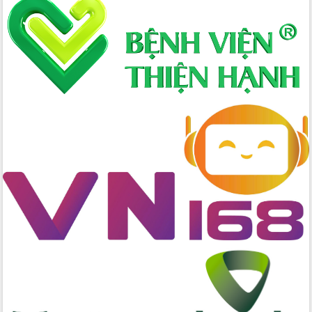
Xây dựng nông thôn mới: Nâng cao đời
sống người dân từ những mô hình thiết
thực
Quyết liệt tháo gỡ vướng mắc, đẩy
nhanh tiến độ các dự án trọng điểm
trong Khu kinh tế Nam Phú Yên
Hòn Yến phát triển du lịch gắn với bảo
tồn biển
Lấy ý kiến điều chỉnh Quy hoạch tỉnh
Đắk Lắk thời kỳ 2021-2030, tầm nhìn
đến năm 2050
Phát động chiến dịch 30 ngày đêm
giải phóng mặt bằng Tuyến đường bộ
ven biển
Đắk Lắk nỗ lực thúc đẩy tăng trưởng
kinh tế từ 10% trở lên trong Quý
II/2026
Đắk Lắk ký kết thỏa thuận hợp tác về
chuyển đổi số giai đoạn 2026 – 2030
với Tập đoàn Bưu chính Viễn thông
Việt Nam