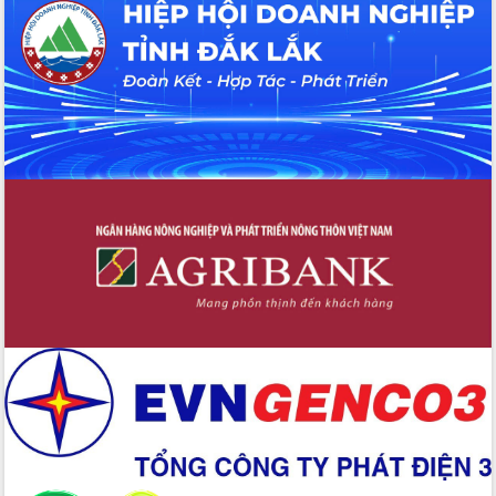
Hội thảo khoa học “Giải pháp thúc đẩy
phát triển nền kinh tế xanh tại tỉnh
Đắk Lắk”
Tăng cường giám sát, đôn đốc thực
hiện nhiệm vụ quản lý tài sản công
hàng tuần
Tháo gỡ những vướng mắc, đẩy mạnh
công tác cải cách thủ tục hành chính
tại Trung tâm Phục vụ hành chính
công tỉnh
Đắk Lắk: Tôn vinh 46 giải pháp tại Hội
thi Sáng tạo Kỹ thuật 2024 - 2025
Đắk Lắk rà soát, điều chỉnh Đề án 190
về phát triển nuôi trồng thủy sản
Phó Chủ tịch UBND tỉnh Đắk Lắk
Trương Công Thái kiểm tra thực địa
Dự án cao tốc Khánh Hòa - Buôn Ma
Thuột
Định vị cà phê Việt Nam như một “di
sản sống” trong dòng chảy toàn cầu