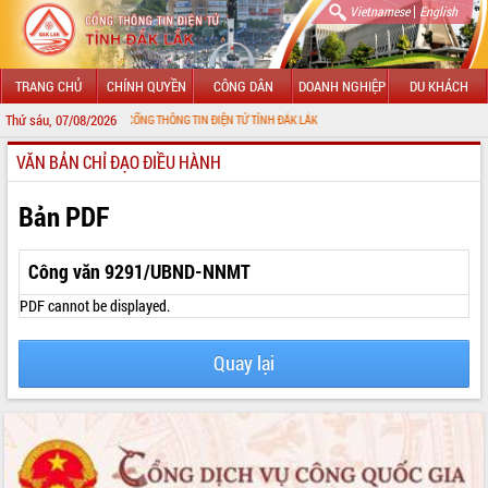
|
Vietnamese
English
TRANG CHỦ
CHÍNH QUYỀN
CÔNG DÂN
DOANH NGHIỆP
DU KHÁCH
Thứ sáu, 07/08/2026
 MỪNG ĐẾN VỚI CỔNG THÔNG TIN ĐIỆN TỬ TỈNH ĐẮK LẮK
VĂN BẢN CHỈ ĐẠO ĐIỀU HÀNH
GIỚI THIỆU
LÃNH ĐẠO UBND TỈNH
Bản PDF
TIN TỨC SỰ KIỆN
Công văn 9291/UBND-NNMT
SỞ, BAN, NGÀNH
PDF cannot be displayed.
UBND CÁC XÃ, PHƯỜNG
Quay lại
THÔNG TIN CHỈ ĐẠO ĐIỀU HÀNH
HỆ THỐNG VĂN BẢN
VĂN BẢN HĐND TỈNH