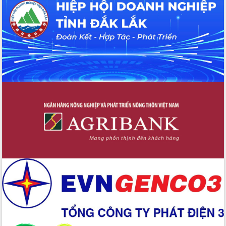
Hội thảo khoa học “Giải pháp thúc đẩy
phát triển nền kinh tế xanh tại tỉnh
Đắk Lắk”
Tăng cường giám sát, đôn đốc thực
hiện nhiệm vụ quản lý tài sản công
hàng tuần
Tháo gỡ những vướng mắc, đẩy mạnh
công tác cải cách thủ tục hành chính
tại Trung tâm Phục vụ hành chính
công tỉnh
Đắk Lắk: Tôn vinh 46 giải pháp tại Hội
thi Sáng tạo Kỹ thuật 2024 - 2025
Đắk Lắk rà soát, điều chỉnh Đề án 190
về phát triển nuôi trồng thủy sản
Phó Chủ tịch UBND tỉnh Đắk Lắk
Trương Công Thái kiểm tra thực địa
Dự án cao tốc Khánh Hòa - Buôn Ma
Thuột
Định vị cà phê Việt Nam như một “di
sản sống” trong dòng chảy toàn cầu