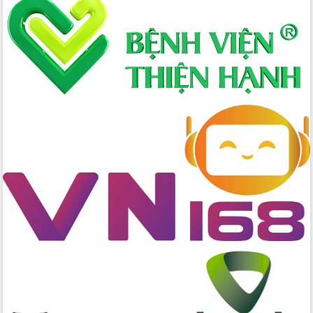
Xây dựng nông thôn mới: Nâng cao đời
sống người dân từ những mô hình thiết
thực
Quyết liệt tháo gỡ vướng mắc, đẩy
nhanh tiến độ các dự án trọng điểm
trong Khu kinh tế Nam Phú Yên
Hòn Yến phát triển du lịch gắn với bảo
tồn biển
Lấy ý kiến điều chỉnh Quy hoạch tỉnh
Đắk Lắk thời kỳ 2021-2030, tầm nhìn
đến năm 2050
Phát động chiến dịch 30 ngày đêm
giải phóng mặt bằng Tuyến đường bộ
ven biển
Đắk Lắk nỗ lực thúc đẩy tăng trưởng
kinh tế từ 10% trở lên trong Quý
II/2026
Đắk Lắk ký kết thỏa thuận hợp tác về
chuyển đổi số giai đoạn 2026 – 2030
với Tập đoàn Bưu chính Viễn thông
Việt Nam