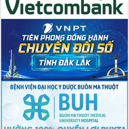
Thứ trưởng Bộ Y tế làm việc với tỉnh
Đắk Lắk về phát triển nhân lực y tế
cho trạm y tế cấp xã
Du lịch Đắk Lắk nâng tầm trải nghiệm
du khách thông qua Hệ thống cơ sở dữ
liệu và Bản đồ số
Tập huấn ứng dụng trí tuệ nhân tạo (AI)
trong thương mại điện tử năm 2026
Đoàn đại biểu Quốc hội tỉnh Đắk Lắk
trao đổi thông tin trước Kỳ họp thứ
nhất, Quốc hội khóa XVI
Quyết liệt cải cách hành chính, khơi
thông nguồn lực phát triển
Nâng cao hiệu lực, hiệu quả HĐND
tỉnh thông qua hiện đại hóa hành chính
Xã Ea Phê gắn cải cách hành chính với
chuyển đổi số
Phó Chủ tịch Thường trực UBND tỉnh
Hồ Thị Nguyên Thảo làm việc tại Trung
tâm Phục vụ hành chính công xã Ea
Phê