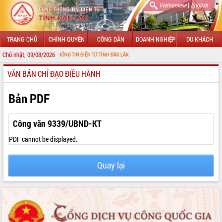
|
Vietnamese
English
TRANG CHỦ
CHÍNH QUYỀN
CÔNG DÂN
DOANH NGHIỆP
DU KHÁCH
Chủ nhật, 09/08/2026
N VỚI CỔNG THÔNG TIN ĐIỆN TỬ TỈNH ĐẮK LẮK
VĂN BẢN CHỈ ĐẠO ĐIỀU HÀNH
GIỚI THIỆU
LÃNH ĐẠO UBND TỈNH
Bản PDF
TIN TỨC SỰ KIỆN
Công văn 9339/UBND-KT
SỞ, BAN, NGÀNH
PDF cannot be displayed.
UBND CÁC XÃ, PHƯỜNG
Quay lại
THÔNG TIN CHỈ ĐẠO ĐIỀU HÀNH
HỆ THỐNG VĂN BẢN
VĂN BẢN HĐND TỈNH