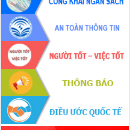
món ăn từ sầu riêng
Đắk Lắk công bố Quy hoạch và xúc
tiến đầu tư tỉnh
Ngành cá ngừ Đắk Lắk chủ động thích
ứng để giữ vững thị trường xuất khẩu
Diễn đàn Kinh tế tư nhân Việt Nam đột
phá cơ chế - Hợp tác công tư
Đề án 06 tạo bước ngoặt đột phá trong
cải cách hành chính tỉnh Đắk Lắk
Kết nối tour, đẩy mạnh chuyển đổi số
để phát triển du lịch Đắk Lắk
Khởi động Dự án Đầu tư xây dựng hạ
tầng kỹ thuật Cụm công nghiệp Tân
Tiến
Gặp mặt các cơ quan báo chí nhân Kỷ
niệm 101 năm Ngày Báo chí Cách
mạng Việt Nam
Đắk Lắk sơ kết 4 năm triển khai thực
hiện Đề án 06 của Chính phủ
Họp báo thông tin về Hội nghị Công bố