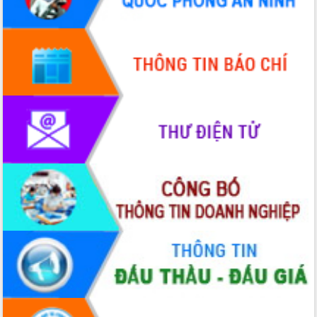
Quy hoạch và Xúc tiến đầu tư tỉnh Đắk
Lắk
Khơi thông điểm nghẽn, đẩy nhanh
giải ngân vốn khắc phục thiên tai
HĐND tỉnh thông qua điều chỉnh Quy
hoạch tỉnh thời kỳ 2021-2030
Hội thảo góp ý hồ sơ điều chỉnh quy
hoạch tỉnh Đắk Lắk thời kỳ 2021-2030,
tầm nhìn đến năm 2050
Nâng cao hiệu quả hoạt động của các
doanh nghiệp nhà nước
Hội nghị triển khai kết nối mạng
truyền số liệu chuyên dùng phục vụ cơ
quan Đảng, Nhà nước
Lễ phát động chuỗi hoạt động chung
tay làm sạch môi trường
Xã Ea Kar bước chuyển mình trong
công tác cải cách hành chính mô hình
mới
UBND tỉnh họp báo định kỳ tháng 4
năm 2026