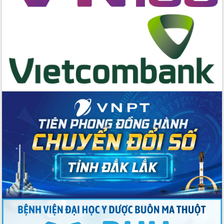
cấp xã
Đắk Lắk phát động hưởng ứng Ngày
Quyền của người tiêu dùng Việt Nam
2026
Đẩy mạnh cải cách hành chính, quyết
tâm đạt được mục tiêu tăng trưởng
hai con số trong năm 2026
Tổ chức trang trọng Lễ hội Đền thờ
Lương Văn Chánh năm 2026
Phó Bí thư Tỉnh ủy Đắk Lắk Đỗ Hữu
Huy giữ chức Bí thư Đảng ủy Ủy Ban
Nhân dân tỉnh
Bệnh án điện tử thúc đẩy chuyển đổi
số y tế tại Đắk Lắk
Chuyển đổi số thư viện: Mở rộng
không gian tri thức trong thời đại số
Đánh giá, rút kinh nghiệm công tác tổ
chức diễn tập trước ngày bầu cử
Chương trình “Gặp gỡ hữu nghị –
Friendship Meeting New Year 2026”