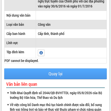
nghị trực tuyến của Chính phủ với các địa phương
vào ngày 30/6/2016 và ngày 01/7/2016
ĐIỂM TIN VĂN BẢN
Nội dung văn bản
QUY HOẠCH - KẾ HOẠCH
Loại văn bản
Công văn
Cấp ban hành
Cấp tỉnh, thành phố
Lĩnh vực
Tệp đính kèm
PDF cannot be displayed.
Quay lại
Văn bản liên quan
Triển khai Quyết định số 2044/QĐ-BVHTTDL ngày 05/8/2026 của Bộ
trưởng Bộ Văn hóa, Thể thao và Du lịch
Về việc công bố Danh mục thủ tục hành chính được sửa đổi, bổ sung
lĩnh vực trồng trọt và bảo vệ thực vật thuộc phạm vi chức năng quản