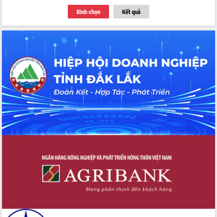
Thứ trưởng Bộ Y tế làm việc với tỉnh
Bình chọn
Kết quả
Đắk Lắk về phát triển nhân lực y tế
cho trạm y tế cấp xã
Du lịch Đắk Lắk nâng tầm trải nghiệm
du khách thông qua Hệ thống cơ sở dữ
liệu và Bản đồ số
Tập huấn ứng dụng trí tuệ nhân tạo (AI)
trong thương mại điện tử năm 2026
Đoàn đại biểu Quốc hội tỉnh Đắk Lắk
trao đổi thông tin trước Kỳ họp thứ
nhất, Quốc hội khóa XVI
Quyết liệt cải cách hành chính, khơi
thông nguồn lực phát triển
Nâng cao hiệu lực, hiệu quả HĐND
tỉnh thông qua hiện đại hóa hành chính
Xã Ea Phê gắn cải cách hành chính với
chuyển đổi số
Phó Chủ tịch Thường trực UBND tỉnh
Hồ Thị Nguyên Thảo làm việc tại Trung
tâm Phục vụ hành chính công xã Ea
Phê