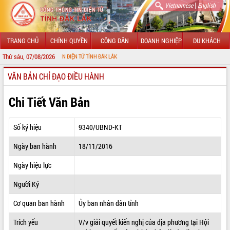
|
Vietnamese
English
TRANG CHỦ
CHÍNH QUYỀN
CÔNG DÂN
DOANH NGHIỆP
DU KHÁCH
Thứ sáu, 07/08/2026
NG THÔNG TIN ĐIỆN TỬ TỈNH ĐẮK LẮK
VĂN BẢN CHỈ ĐẠO ĐIỀU HÀNH
GIỚI THIỆU
LÃNH ĐẠO UBND TỈNH
Chi Tiết Văn Bản
TIN TỨC SỰ KIỆN
Số ký hiệu
9340/UBND-KT
SỞ, BAN, NGÀNH
Ngày ban hành
18/11/2016
UBND CÁC XÃ, PHƯỜNG
Ngày hiệu lực
THÔNG TIN CHỈ ĐẠO ĐIỀU HÀNH
Người Ký
HỆ THỐNG VĂN BẢN
Cơ quan ban hành
Ủy ban nhân dân tỉnh
Trích yếu
V/v giải quyết kiến nghị của địa phương tại Hội
VĂN BẢN HĐND TỈNH