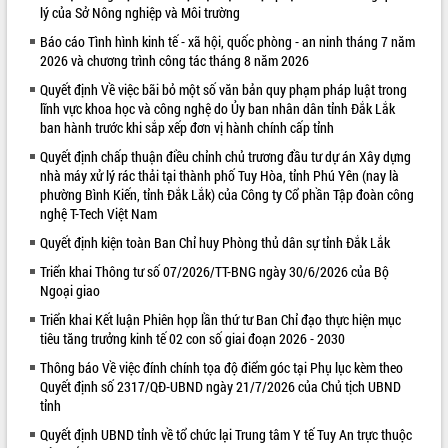
lý của Sở Nông nghiệp và Môi trường
VIDEO
Báo cáo Tình hình kinh tế - xã hội, quốc phòng - an ninh tháng 7 năm
2026 và chương trình công tác tháng 8 năm 2026
Quyết định Về việc bãi bỏ một số văn bản quy phạm pháp luật trong
lĩnh vực khoa học và công nghệ do Ủy ban nhân dân tỉnh Đắk Lắk
ban hành trước khi sắp xếp đơn vị hành chính cấp tỉnh
Quyết định chấp thuận điều chỉnh chủ trương đầu tư dự án Xây dựng
nhà máy xử lý rác thải tại thành phố Tuy Hòa, tỉnh Phú Yên (nay là
phường Bình Kiến, tỉnh Đắk Lắk) của Công ty Cổ phần Tập đoàn công
nghệ T-Tech Việt Nam
Khám bệnh, cấp phát thuốc miễn phí
Quyết định kiện toàn Ban Chỉ huy Phòng thủ dân sự tỉnh Đắk Lắk
và tặng quà người dân xã Cư Pui
Hội nghị UBND tỉnh Đắk Lắk thường kỳ
Triển khai Thông tư số 07/2026/TT-BNG ngày 30/6/2026 của Bộ
Ngoại giao
tháng 7/2026
Lễ truy tặng danh hiệu “Bà Mẹ Việt
Triển khai Kết luận Phiên họp lần thứ tư Ban Chỉ đạo thực hiện mục
Nam Anh hùng” và trao Huân chương
tiêu tăng trưởng kinh tế 02 con số giai đoạn 2026 - 2030
Lao động
Thông báo Về việc đính chính tọa độ điểm góc tại Phụ lục kèm theo
ALBUM ẢNH
UBND tỉnh Đắk Lắk triển khai nhiệm
Quyết định số 2317/QĐ-UBND ngày 21/7/2026 của Chủ tịch UBND
vụ 6 tháng cuối năm 2026
tỉnh
Kỳ họp thứ Hai, Hội đồng nhân dân
Quyết định UBND tỉnh về tổ chức lại Trung tâm Y tế Tuy An trực thuộc
tỉnh khóa XI quyết nghị nhiều nội dung