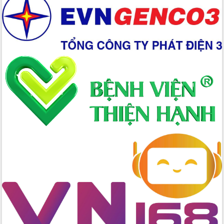
Xây dựng nền hành chính số đồng
hành cùng nông dân dân, doanh nghiệp
Giai đoạn 2026-2030, Đắk Lắk phấn
đấu có 77% xã đạt chuẩn nông thôn
mới
Chuyển đổi số 'mở đường' cho nông
nghiệp Đắk Lắk tăng trưởng bứt phá
Triển khai đồng bộ đo đạc, lập hồ sơ
địa chính, hoàn thiện cơ sở dữ liệu đất
đai
Ứng dụng sinh trắc học - Bước tiến
trong hành trình chuyển đổi số tại Đắk
Lắk
Đắk Lắk nâng cao hiệu quả công tác
Đảng từ Sổ tay đảng viên điện tử
Đắk Lắk đẩy mạnh nuôi biển công
nghệ, hướng tới phát triển thủy sản
bền vững
Tập huấn nâng cao năng lực triển khai
chuyển đổi số cho cán bộ, công chức