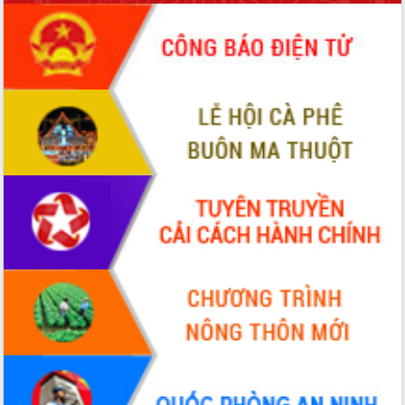
món ăn từ sầu riêng
Đắk Lắk công bố Quy hoạch và xúc
tiến đầu tư tỉnh
Ngành cá ngừ Đắk Lắk chủ động thích
ứng để giữ vững thị trường xuất khẩu
Diễn đàn Kinh tế tư nhân Việt Nam đột
phá cơ chế - Hợp tác công tư
Đề án 06 tạo bước ngoặt đột phá trong
cải cách hành chính tỉnh Đắk Lắk
Kết nối tour, đẩy mạnh chuyển đổi số
để phát triển du lịch Đắk Lắk
Khởi động Dự án Đầu tư xây dựng hạ
tầng kỹ thuật Cụm công nghiệp Tân
Tiến
Gặp mặt các cơ quan báo chí nhân Kỷ
niệm 101 năm Ngày Báo chí Cách
mạng Việt Nam
Đắk Lắk sơ kết 4 năm triển khai thực
hiện Đề án 06 của Chính phủ
Họp báo thông tin về Hội nghị Công bố