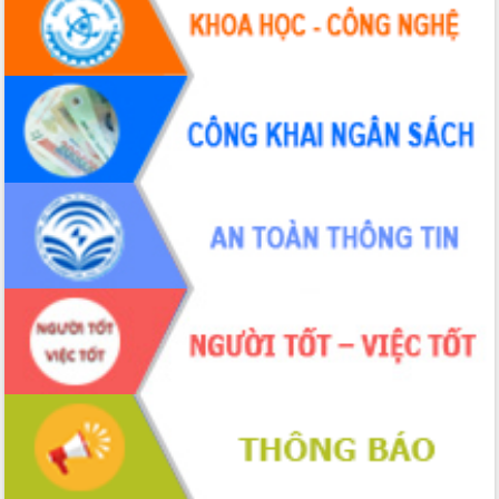
Hội thảo khoa học “Giải pháp thúc đẩy
phát triển nền kinh tế xanh tại tỉnh
Đắk Lắk”
Tăng cường giám sát, đôn đốc thực
hiện nhiệm vụ quản lý tài sản công
hàng tuần
Tháo gỡ những vướng mắc, đẩy mạnh
công tác cải cách thủ tục hành chính
tại Trung tâm Phục vụ hành chính
công tỉnh
Đắk Lắk: Tôn vinh 46 giải pháp tại Hội
thi Sáng tạo Kỹ thuật 2024 - 2025
Đắk Lắk rà soát, điều chỉnh Đề án 190
về phát triển nuôi trồng thủy sản
Phó Chủ tịch UBND tỉnh Đắk Lắk
Trương Công Thái kiểm tra thực địa
Dự án cao tốc Khánh Hòa - Buôn Ma
Thuột
Định vị cà phê Việt Nam như một “di
sản sống” trong dòng chảy toàn cầu