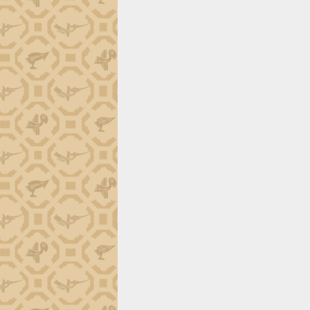
tiến đầu tư tỉnh
Ngành cá ngừ Đắk Lắk chủ động thích
ứng để giữ vững thị trường xuất khẩu
Diễn đàn Kinh tế tư nhân Việt Nam đột
phá cơ chế - Hợp tác công tư
Đề án 06 tạo bước ngoặt đột phá trong
cải cách hành chính tỉnh Đắk Lắk
Kết nối tour, đẩy mạnh chuyển đổi số
để phát triển du lịch Đắk Lắk
Khởi động Dự án Đầu tư xây dựng hạ
tầng kỹ thuật Cụm công nghiệp Tân
Tiến
Gặp mặt các cơ quan báo chí nhân Kỷ
niệm 101 năm Ngày Báo chí Cách
mạng Việt Nam
Đắk Lắk sơ kết 4 năm triển khai thực
hiện Đề án 06 của Chính phủ
Họp báo thông tin về Hội nghị Công bố
Quy hoạch và Xúc tiến đầu tư tỉnh Đắk
Lắk