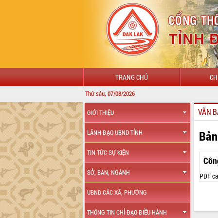
TRANG CHỦ
CH
Thứ sáu, 07/08/2026
VĂN B
GIỚI THIỆU
Bản
LÃNH ĐẠO UBND TỈNH
TIN TỨC SỰ KIỆN
Côn
SỞ, BAN, NGÀNH
PDF ca
UBND CÁC XÃ, PHƯỜNG
THÔNG TIN CHỈ ĐẠO ĐIỀU HÀNH