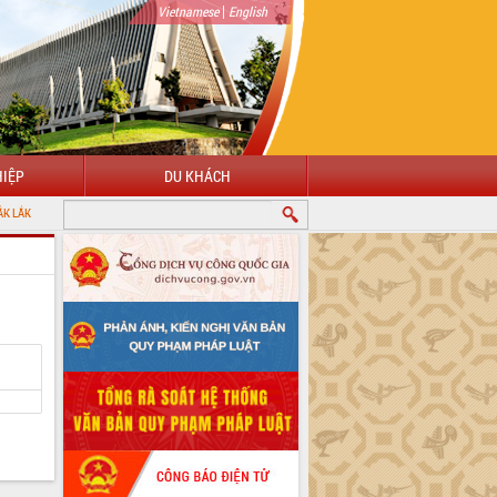
|
Vietnamese
English
IỆP
DU KHÁCH