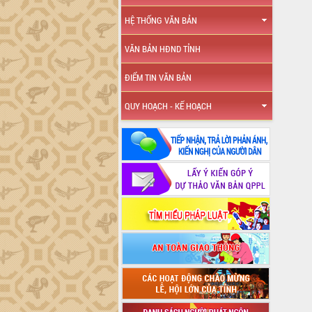
HỆ THỐNG VĂN BẢN
VĂN BẢN HĐND TỈNH
ĐIỂM TIN VĂN BẢN
QUY HOẠCH - KẾ HOẠCH