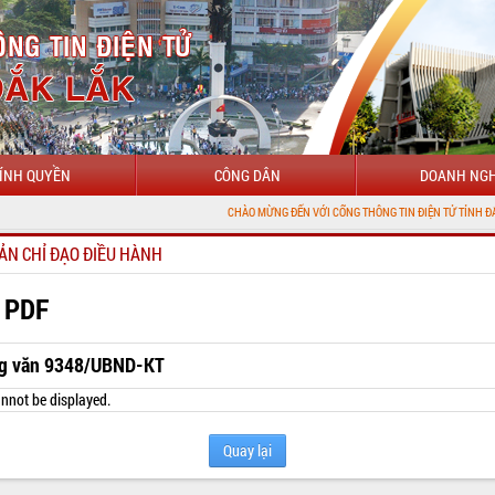
ÍNH QUYỀN
CÔNG DÂN
DOANH NGH
CHÀO MỪNG ĐẾN VỚI CỔNG THÔNG TIN ĐIỆN TỬ TỈNH ĐẮK LẮK
ẢN CHỈ ĐẠO ĐIỀU HÀNH
 PDF
g văn 9348/UBND-KT
nnot be displayed.
Quay lại