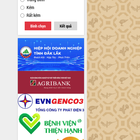
Kém
Rất kém
Bình chọn
Kết quả