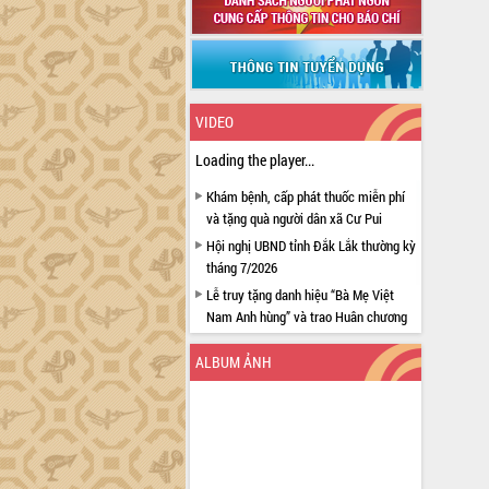
VIDEO
Loading the player...
Khám bệnh, cấp phát thuốc miễn phí
và tặng quà người dân xã Cư Pui
Hội nghị UBND tỉnh Đắk Lắk thường kỳ
tháng 7/2026
Lễ truy tặng danh hiệu “Bà Mẹ Việt
Nam Anh hùng” và trao Huân chương
Lao động
ALBUM ẢNH
UBND tỉnh Đắk Lắk triển khai nhiệm
vụ 6 tháng cuối năm 2026
Kỳ họp thứ Hai, Hội đồng nhân dân
tỉnh khóa XI quyết nghị nhiều nội dung
quan trọng
Bí thư Tỉnh ủy Lương Nguyễn Minh