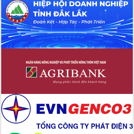
Hội thảo khoa học “Giải pháp thúc đẩy
phát triển nền kinh tế xanh tại tỉnh
Đắk Lắk”
Tăng cường giám sát, đôn đốc thực
hiện nhiệm vụ quản lý tài sản công
hàng tuần
Tháo gỡ những vướng mắc, đẩy mạnh
công tác cải cách thủ tục hành chính
tại Trung tâm Phục vụ hành chính
công tỉnh
Đắk Lắk: Tôn vinh 46 giải pháp tại Hội
thi Sáng tạo Kỹ thuật 2024 - 2025
Đắk Lắk rà soát, điều chỉnh Đề án 190
về phát triển nuôi trồng thủy sản
Phó Chủ tịch UBND tỉnh Đắk Lắk
Trương Công Thái kiểm tra thực địa
Dự án cao tốc Khánh Hòa - Buôn Ma
Thuột
Định vị cà phê Việt Nam như một “di
sản sống” trong dòng chảy toàn cầu