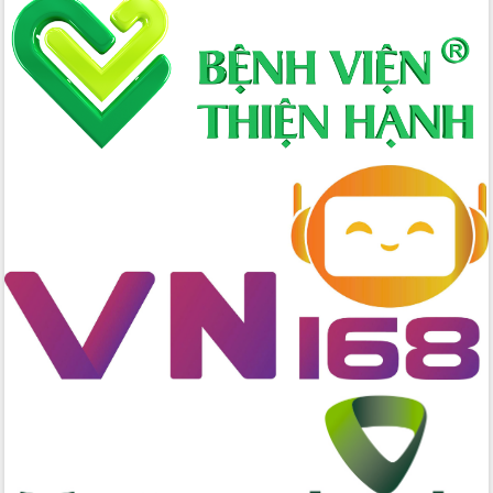
Xây dựng nông thôn mới: Nâng cao đời
sống người dân từ những mô hình thiết
thực
Quyết liệt tháo gỡ vướng mắc, đẩy
nhanh tiến độ các dự án trọng điểm
trong Khu kinh tế Nam Phú Yên
Hòn Yến phát triển du lịch gắn với bảo
tồn biển
Lấy ý kiến điều chỉnh Quy hoạch tỉnh
Đắk Lắk thời kỳ 2021-2030, tầm nhìn
đến năm 2050
Phát động chiến dịch 30 ngày đêm
giải phóng mặt bằng Tuyến đường bộ
ven biển
Đắk Lắk nỗ lực thúc đẩy tăng trưởng
kinh tế từ 10% trở lên trong Quý
II/2026
Đắk Lắk ký kết thỏa thuận hợp tác về
chuyển đổi số giai đoạn 2026 – 2030
với Tập đoàn Bưu chính Viễn thông
Việt Nam