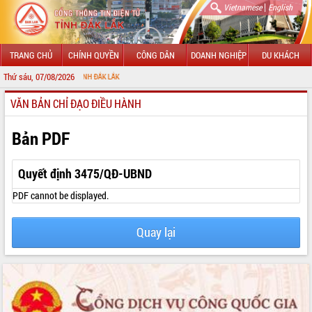
|
Vietnamese
English
TRANG CHỦ
CHÍNH QUYỀN
CÔNG DÂN
DOANH NGHIỆP
DU KHÁCH
Thứ sáu, 07/08/2026
CH
VĂN BẢN CHỈ ĐẠO ĐIỀU HÀNH
GIỚI THIỆU
LÃNH ĐẠO UBND TỈNH
Bản PDF
TIN TỨC SỰ KIỆN
Quyết định 3475/QĐ-UBND
SỞ, BAN, NGÀNH
PDF cannot be displayed.
UBND CÁC XÃ, PHƯỜNG
Quay lại
THÔNG TIN CHỈ ĐẠO ĐIỀU HÀNH
HỆ THỐNG VĂN BẢN
VĂN BẢN HĐND TỈNH