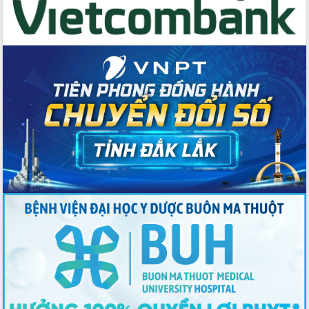
Thứ trưởng Bộ Y tế làm việc với tỉnh
Đắk Lắk về phát triển nhân lực y tế
cho trạm y tế cấp xã
Du lịch Đắk Lắk nâng tầm trải nghiệm
du khách thông qua Hệ thống cơ sở dữ
liệu và Bản đồ số
Tập huấn ứng dụng trí tuệ nhân tạo (AI)
trong thương mại điện tử năm 2026
Đoàn đại biểu Quốc hội tỉnh Đắk Lắk
trao đổi thông tin trước Kỳ họp thứ
nhất, Quốc hội khóa XVI
Quyết liệt cải cách hành chính, khơi
thông nguồn lực phát triển
Nâng cao hiệu lực, hiệu quả HĐND
tỉnh thông qua hiện đại hóa hành chính
Xã Ea Phê gắn cải cách hành chính với
chuyển đổi số
Phó Chủ tịch Thường trực UBND tỉnh
Hồ Thị Nguyên Thảo làm việc tại Trung
tâm Phục vụ hành chính công xã Ea
Phê