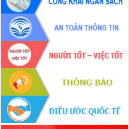
món ăn từ sầu riêng
Đắk Lắk công bố Quy hoạch và xúc
tiến đầu tư tỉnh
Ngành cá ngừ Đắk Lắk chủ động thích
ứng để giữ vững thị trường xuất khẩu
Diễn đàn Kinh tế tư nhân Việt Nam đột
phá cơ chế - Hợp tác công tư
Đề án 06 tạo bước ngoặt đột phá trong
cải cách hành chính tỉnh Đắk Lắk
Kết nối tour, đẩy mạnh chuyển đổi số
để phát triển du lịch Đắk Lắk
Khởi động Dự án Đầu tư xây dựng hạ
tầng kỹ thuật Cụm công nghiệp Tân
Tiến
Gặp mặt các cơ quan báo chí nhân Kỷ
niệm 101 năm Ngày Báo chí Cách
mạng Việt Nam
Đắk Lắk sơ kết 4 năm triển khai thực
hiện Đề án 06 của Chính phủ
Họp báo thông tin về Hội nghị Công bố